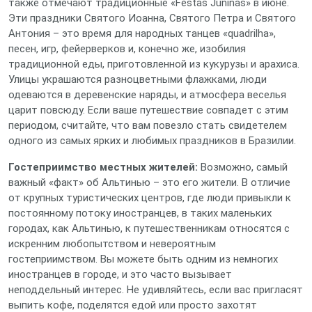
также отмечают традиционные «Festas Juninas» в июне.
Эти праздники Святого Иоанна, Святого Петра и Святого
Антония – это время для народных танцев «quadrilha»,
песен, игр, фейерверков и, конечно же, изобилия
традиционной еды, приготовленной из кукурузы и арахиса.
Улицы украшаются разноцветными флажками, люди
одеваются в деревенские наряды, и атмосфера веселья
царит повсюду. Если ваше путешествие совпадет с этим
периодом, считайте, что вам повезло стать свидетелем
одного из самых ярких и любимых праздников в Бразилии.
Гостеприимство местных жителей:
Возможно, самый
важный «факт» об Альтинью – это его жители. В отличие
от крупных туристических центров, где люди привыкли к
постоянному потоку иностранцев, в таких маленьких
городах, как Альтинью, к путешественникам относятся с
искренним любопытством и невероятным
гостеприимством. Вы можете быть одним из немногих
иностранцев в городе, и это часто вызывает
неподдельный интерес. Не удивляйтесь, если вас пригласят
выпить кофе, поделятся едой или просто захотят