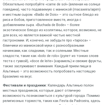
Обязательно попробуйте «carne de sol» (вяленая на солнце
говядина), часто подаваемую с маниокой (macaxeira/aipim)
и местным сыром. «Baião de Dois» – это сытное блюдо из
риса и бобов, приготовленное вместе, иногда с
добавлением сыра. «Buchada de Bode» – более
экзотическое блюдо из козлятины, которое, возможно, не
для всех, но является важной частью местной
гастрономии. И, конечно, не забудьте про «tapioca» –
блинчики из маниоковой муки с разнообразными
начинками, как сладкими, так и солеными. Местные
сладости, такие как «bolo de rolo» (рулет из тонких слоев
теста с гуавой), «doce de leite» (карамель) и свежие фрукты,
также заслуживают внимания. Каждый прием пищи в
Альтинью – это возможность попробовать настоящую
Бразилию на вкус.
Фестивали и праздники:
Календарь Альтинью полон
местных праздников, которые дают отличную
возможность познакомиться с культурой города. Помимо
религиозных торжеств, таких как Festa da Padroeira, здесь