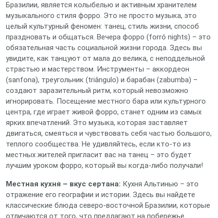
Бразилии, является колыбелью и активным хранителем
музыкального стиля форро. Это не просто музыка, это
целый культурный феномен: танец, стиль жизни, способ
праздновать и общаться. Вечера форро (forró nights) – это
обязательная часть социальной жизни города. Здесь вы
увидите, как танцуют от мала до велика, с неподдельной
страстью и мастерством. Инструменты – аккордеон
(sanfona), треугольник (triângulo) и барабан (zabumba) –
создают заразительный ритм, который невозможно
игнорировать. Посещение местного бара или культурного
центра, где играет живой форро, станет одним из самых
ярких впечатлений. Это музыка, которая заставляет
двигаться, смеяться и чувствовать себя частью большого,
теплого сообщества. Не удивляйтесь, если кто-то из
местных жителей пригласит вас на танец – это будет
лучшим уроком форро, который вы когда-либо получали!
Местная кухня – вкус сертана:
Кухня Альтинью – это
отражение его географии и истории. Здесь вы найдете
классические блюда северо-восточной Бразилии, которые
отличаются от того, что предлагают на побережье.