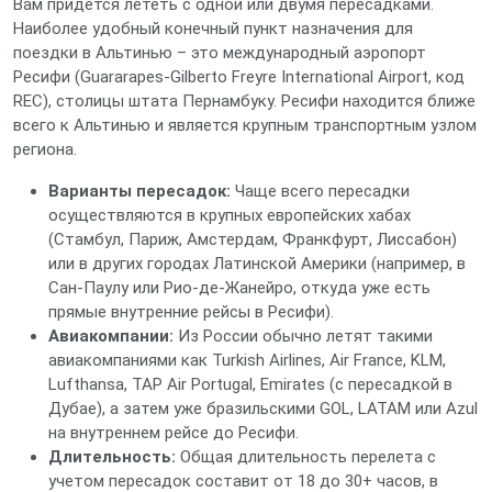
Вам придется лететь с одной или двумя пересадками.
Наиболее удобный конечный пункт назначения для
поездки в Альтинью – это международный аэропорт
Ресифи (Guararapes-Gilberto Freyre International Airport, код
REC), столицы штата Пернамбуку. Ресифи находится ближе
всего к Альтинью и является крупным транспортным узлом
региона.
Варианты пересадок:
Чаще всего пересадки
осуществляются в крупных европейских хабах
(Стамбул, Париж, Амстердам, Франкфурт, Лиссабон)
или в других городах Латинской Америки (например, в
Сан-Паулу или Рио-де-Жанейро, откуда уже есть
прямые внутренние рейсы в Ресифи).
Авиакомпании:
Из России обычно летят такими
авиакомпаниями как Turkish Airlines, Air France, KLM,
Lufthansa, TAP Air Portugal, Emirates (с пересадкой в
Дубае), а затем уже бразильскими GOL, LATAM или Azul
на внутреннем рейсе до Ресифи.
Длительность:
Общая длительность перелета с
учетом пересадок составит от 18 до 30+ часов, в