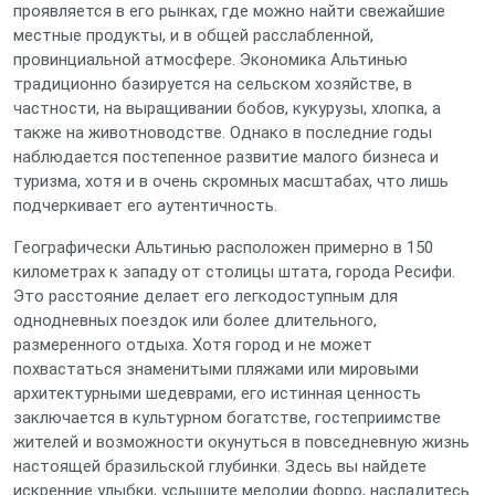
проявляется в его рынках, где можно найти свежайшие
местные продукты, и в общей расслабленной,
провинциальной атмосфере. Экономика Альтинью
традиционно базируется на сельском хозяйстве, в
частности, на выращивании бобов, кукурузы, хлопка, а
также на животноводстве. Однако в последние годы
наблюдается постепенное развитие малого бизнеса и
туризма, хотя и в очень скромных масштабах, что лишь
подчеркивает его аутентичность.
Географически Альтинью расположен примерно в 150
километрах к западу от столицы штата, города Ресифи.
Это расстояние делает его легкодоступным для
однодневных поездок или более длительного,
размеренного отдыха. Хотя город и не может
похвастаться знаменитыми пляжами или мировыми
архитектурными шедеврами, его истинная ценность
заключается в культурном богатстве, гостеприимстве
жителей и возможности окунуться в повседневную жизнь
настоящей бразильской глубинки. Здесь вы найдете
искренние улыбки, услышите мелодии форро, насладитесь