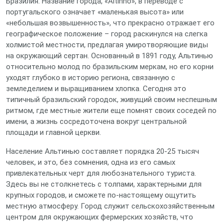
Бразилия. Название города, «Altinho», в переводе с
португальского означает «маленькая высота» или
«небольшая возвышенность», что прекрасно отражает его
географическое положение – город раскинулся на слегка
холмистой местности, предлагая умиротворяющие виды
на окружающий сертан. Основанный в 1891 году, Альтинью
относительно молод по бразильским меркам, но его корни
уходят глубоко в историю региона, связанную с
земледелием и выращиванием хлопка. Сегодня это
типичный бразильский городок, живущий своим неспешным
ритмом, где местные жители еще помнят своих соседей по
имени, а жизнь сосредоточена вокруг центральной
площади и главной церкви.
Население Альтинью составляет порядка 20-25 тысяч
человек, и это, без сомнения, одна из его самых
привлекательных черт для любознательного туриста.
Здесь вы не столкнетесь с толпами, характерными для
крупных городов, и сможете по-настоящему ощутить
местную атмосферу. Город служит сельскохозяйственным
центром для окружающих фермерских хозяйств, что