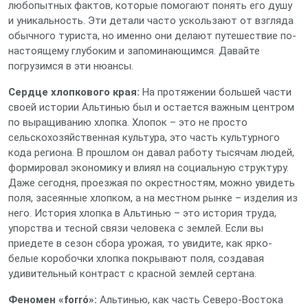
любопытных фактов, которые помогают понять его душу
и уникальность. Эти детали часто ускользают от взгляда
обычного туриста, но именно они делают путешествие по-
настоящему глубоким и запоминающимся. Давайте
погрузимся в эти нюансы.
Сердце хлопкового края:
На протяжении большей части
своей истории Альтинью был и остается важным центром
по выращиванию хлопка. Хлопок – это не просто
сельскохозяйственная культура, это часть культурного
кода региона. В прошлом он давал работу тысячам людей,
формировал экономику и влиял на социальную структуру.
Даже сегодня, проезжая по окрестностям, можно увидеть
поля, засеянные хлопком, а на местном рынке – изделия из
него. История хлопка в Альтинью – это история труда,
упорства и тесной связи человека с землей. Если вы
приедете в сезон сбора урожая, то увидите, как ярко-
белые коробочки хлопка покрывают поля, создавая
удивительный контраст с красной землей сертана.
Феномен «forró»:
Альтинью, как часть Северо-Востока