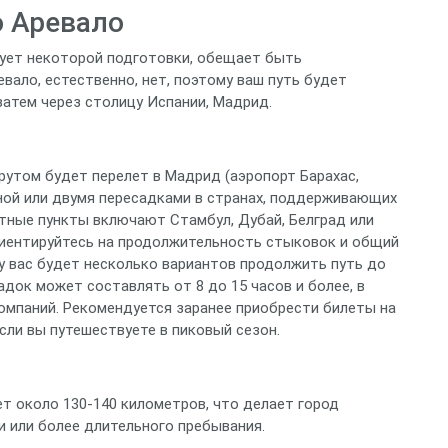
о Аревало
бует некоторой подготовки, обещает быть
вало, естественно, нет, поэтому ваш путь будет
затем через столицу Испании, Мадрид.
утом будет перелет в Мадрид (аэропорт Барахас,
 одной или двумя пересадками в странах, поддерживающих
тные пункты включают Стамбул, Дубай, Белград или
ориентируйтесь на продолжительность стыковок и общий
у вас будет несколько вариантов продолжить путь до
адок может составлять от 8 до 15 часов и более, в
омпаний. Рекомендуется заранее приобрести билеты на
сли вы путешествуете в пиковый сезон.
т около 130-140 километров, что делает город
 или более длительного пребывания.