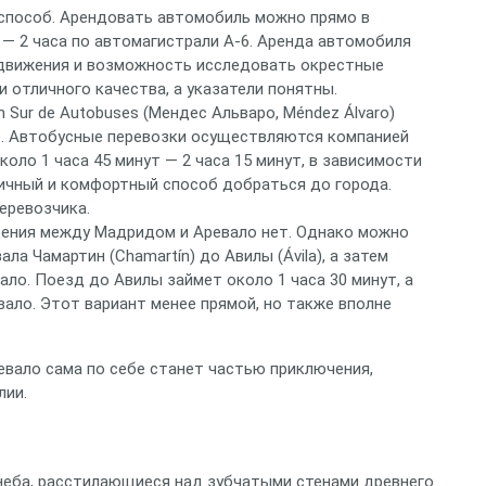
 способ. Арендовать автомобиль можно прямо в
 — 2 часа по автомагистрали A-6. Аренда автомобиля
движения и возможность исследовать окрестные
 отличного качества, а указатели понятны.
 Sur de Autobuses (Мендес Альваро, Méndez Álvaro)
о. Автобусные перевозки осуществляются компанией
коло 1 часа 45 минут — 2 часа 15 минут, в зависимости
мичный и комфортный способ добраться до города.
еревозчика.
ения между Мадридом и Аревало нет. Однако можно
ла Чамартин (Chamartín) до Авилы (Ávila), а затем
ало. Поезд до Авилы займет около 1 часа 30 минут, а
вало. Этот вариант менее прямой, но также вполне
евало сама по себе станет частью приключения,
лии.
неба, расстилающиеся над зубчатыми стенами древнего