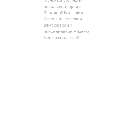
Монохарпур, Индия –
небольшой город в
Западной Бенгалии.
Известен сельской
атмосферой и
повседневной жизнью
местных жителей.