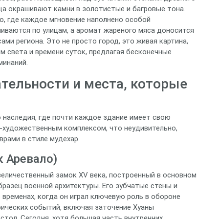
ца окрашивают камни в золотистые и багровые тона.
, где каждое мгновение наполнено особой
иваются по улицам, а аромат жареного мяса доносится
ами региона. Это не просто город, это живая картина,
м света и времени суток, предлагая бесконечные
минаний.
тельности и места, которые
 наследия, где почти каждое здание имеет свою
-художественным комплексом, что неудивительно,
рами в стиле мудехар.
к Аревало)
величественный замок XV века, построенный в основном
бразец военной архитектуры. Его зубчатые стены и
временах, когда он играл ключевую роль в обороне
рических событий, включая заточение Хуаны
стол. Сегодня, хотя большая часть внутренних