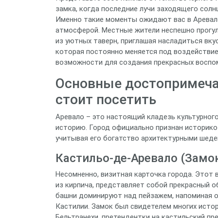
замка, когда последние лучи заходящего солн
Именно такие моменты ожидают вас в Аревало
атмосферой. Местные жители неспешно прогул
из уютных таверн, приглашая насладиться вкус
которая постоянно меняется под воздействие
возможности для создания прекрасных воспо
Основные достопримеча
стоит посетить
Аревало – это настоящий кладезь культурного
историю. Город официально признан историко
учитывая его богатство архитектурными шедев
Кастильо-де-Аревало (Замо
Несомненно, визитная карточка города. Этот 
из кирпича, представляет собой прекрасный о
башни доминируют над пейзажем, напоминая о 
Кастилии. Замок был свидетелем многих исто
Бельтранехи, претендентки на кастильский пре