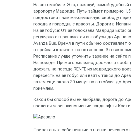
На автомобиле: Это, пожалуй, самый удобный
аэропорту Мадрида. Путь займет примерно 1,5
предоставит вам максимальную свободу пере
города и природные красоты. Дороги в Испании
На автобусе: От автовокзала Мадрида Estación
регулярно отправляются автобусы до Аревал
Avanza Bus. Время в пути обычно составляет о
от рейса и количества остановок. Это эконо
Расписание лучше уточнить заранее на сайте п
На поезде: Прямого железнодорожного сообщ
доехать на поезде RENFE из мадридского вокза
пересесть на автобус или взять такси до Арев
затем еще около 30 минут на автобусе до Аре
приемлем.
Какой бы способ вы ни выбрали, дорога до Ар
пролегая через живописные ландшафты Касти
Представьте себе нежные оттенки вечернего 