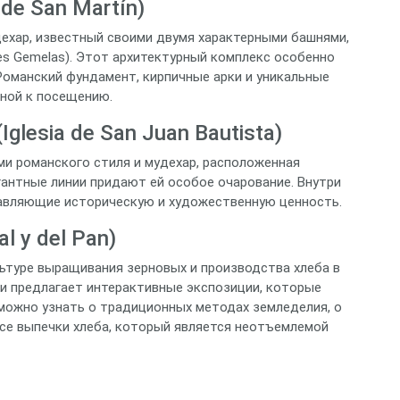
de San Martín)
ехар, известный своими двумя характерными башнями,
es Gemelas). Этот архитектурный комплекс особенно
 Романский фундамент, кирпичные арки и уникальные
ной к посещению.
glesia de San Juan Bautista)
ми романского стиля и мудехар, расположенная
егантные линии придают ей особое очарование. Внутри
тавляющие историческую и художественную ценность.
l y del Pan)
льтуре выращивания зерновых и производства хлеба в
 и предлагает интерактивные экспозиции, которые
 можно узнать о традиционных методах земледелия, о
ессе выпечки хлеба, который является неотъемлемой