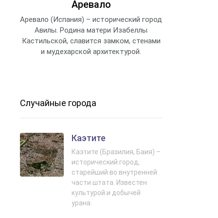
Аревало
Аревало (Испания) – исторический город
Авилы. Родина матери Изабеллы
Кастильской, славится замком, стенами
и мудехарской архитектурой.
Случайные города
Каэтите
Каэтите (Бразилия, Баия) –
исторический город,
старейший во внутренней
части штата. Известен
культурой и добычей
урана.