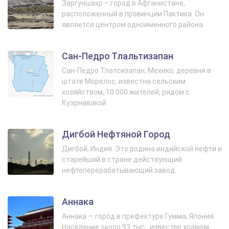
Заргуншахр – город в Афганистане,
расположенный в провинции Пактика. Он
является центром одноименного района.
Сан-Педро Тлальтизапан
Сан-Педро Тлатсизапан, Мехико, деревня в
штате Морелос, известна сельским
хозяйством, 10 000 жителей, рядом с
Куэрнавакой
Дигбой Нефтяной Город
Дигбой, Индия. Это родина индийской нефти и
старейший в стране действующий
нефтеперерабатывающий завод.
Аннака
Аннака — город в префектуре Гумма, Япония.
Население около 93 тыс., известен храмом