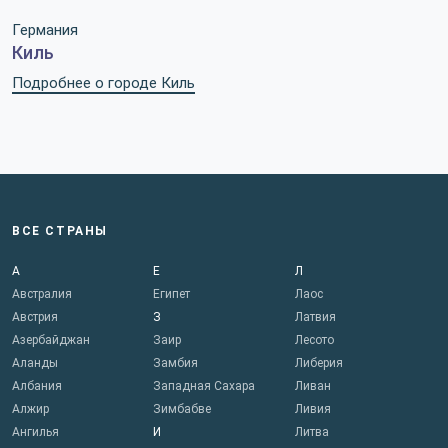
Германия
Киль
Подробнее о городе Киль
ВСЕ СТРАНЫ
А
Е
Л
Австралия
Египет
Лаос
Австрия
З
Латвия
Азербайджан
Заир
Лесото
Аланды
Замбия
Либерия
Албания
Западная Сахара
Ливан
Алжир
Зимбабве
Ливия
Ангилья
И
Литва