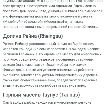
крупный мегаполис. Это город контрастов, где небоскребы
соседствуют с историческими зданиями. Здесь можно
посетить дом-музей Гёте, уникальный квартал Ромерберг с
его фахверковыми домами, многочисленные музеи на
«Музейной набережной» (Museumsufer), а также
насладиться шопингом и современной городской жизнью.
Долина Рейна (Rheingau)
Регион Рейнгау, расположенный прямо за Висбаденом,
известен как один из самых престижных винодельческих
регионов Германии. Это идеальное место для живописных
прогулок среди виноградников, посещения старинных
замков (например, замок Йоханнисберг или замок
Фольрадс), а также дегустации знаменитых рейнских
рислингов. Множество уютных винодельческих деревень,
таких как Рюдесхайм-на-Рейне, предлагают прекрасные
виды и возможность попробовать местное вино.
Горный массив Таунус (Taunus)
Сам Бад-Швальбах находится в живописном регионе