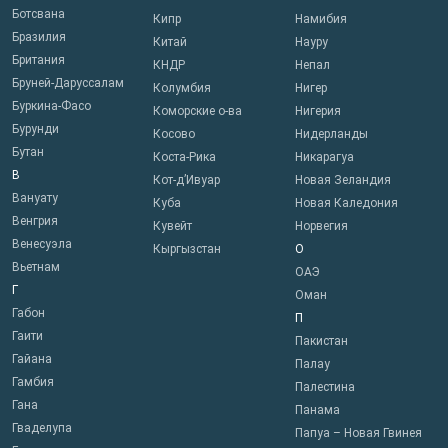
Ботсвана
Кипр
Намибия
Бразилия
Китай
Науру
Британия
КНДР
Непал
Бруней-Даруссалам
Колумбия
Нигер
Буркина-Фасо
Коморские о-ва
Нигерия
Бурунди
Косово
Нидерланды
Бутан
Коста-Рика
Никарагуа
В
Кот-д’Ивуар
Новая Зеландия
Вануату
Куба
Новая Каледония
Венгрия
Кувейт
Норвегия
Венесуэла
Кыргызстан
О
Вьетнам
ОАЭ
Г
Оман
Габон
П
Гаити
Пакистан
Гайана
Палау
Гамбия
Палестина
Гана
Панама
Гваделупа
Папуа – Новая Гвинея