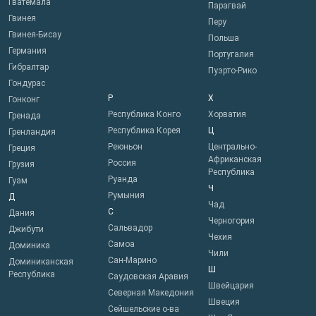
Гватемала
Парагвай
Гвинея
Перу
Гвинея-Бисау
Польша
Германия
Португалия
Гибралтар
Пуэрто-Рико
Гондурас
Р
Х
Гонконг
Республика Конго
Хорватия
Гренада
Республика Корея
Ц
Гренландия
Реюньон
Центрально-
Греция
Африканская
Россия
Грузия
Республика
Руанда
Гуам
Ч
Румыния
Д
Чад
С
Дания
Черногория
Сальвадор
Джибути
Чехия
Самоа
Доминика
Чили
Сан-Марино
Доминиканская
Ш
Республика
Саудовская Аравия
Швейцария
Северная Македония
Швеция
Сейшельские о-ва