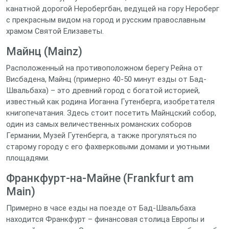
канатной дорогой Неробергбан, ведущей на гору Нероберг
с прекрасным видом на город и русским православным
храмом Святой Елизаветы.
Майнц (Mainz)
Расположенный на противоположном берегу Рейна от
Висбадена, Майнц (примерно 40-50 минут езды от Бад-
Швальбаха) – это древний город с богатой историей,
известный как родина Иоганна Гутенберга, изобретателя
книгопечатания. Здесь стоит посетить Майнцский собор,
один из самых величественных романских соборов
Германии, Музей Гутенберга, а также прогуляться по
старому городу с его фахверковыми домами и уютными
площадями.
Франкфурт-на-Майне (Frankfurt am
Main)
Примерно в часе езды на поезде от Бад-Швальбаха
находится Франкфурт – финансовая столица Европы и