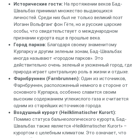
Исторические гости:
На протяжении веков Бад-
Швальбах принимал множество выдающихся
личностей. Среди них был не только великий поэт
Иоганн Вольфганг фон Гёте, но и русские царские
особы, что свидетельствует о международном
признании курорта еще в прошлые века.
Город парков:
Благодаря своему знаменитому
Курпарку и другим зеленым зонам, Бад-Швальбах
иногда называют «городом парков». Это
действительно очень зеленый и ухоженный город, где
природа играет центральную роль в жизни и отдыхе.
Фарнбруннен (Farnbrunnen):
Один из источников,
Фарнбруннен, расположенный немного в стороне от
основного Курпарка, особенно славится своим
высоким содержанием углекислого газа и считается
одним из старейших источников города.
Воздушный курорт (Heilklimatischer Kurort):
Помимо статуса бальнеологического курорта, Бад-
Швальбах также является «Heilklimatischer Kurort» –
курортом с целебным климатом. Это означает, что