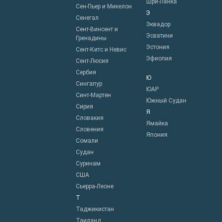
Шри-Ланка
Сен-Пьер и Микелон
Э
Сенегал
Эквадор
Сент-Винсент и
Эсватини
Гренадины
Эстония
Сент-Китс и Невис
Эфиопия
Сент-Люсия
Сербия
Ю
Сингапур
ЮАР
Синт-Мартен
Южный Судан
Сирия
Я
Словакия
Ямайка
Словения
Япония
Сомали
Судан
Суринам
США
Сьерра-Леоне
Т
Таджикистан
Таиланд