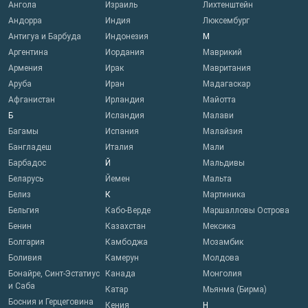
Ангола
Израиль
Лихтенштейн
Андорра
Индия
Люксембург
Антигуа и Барбуда
Индонезия
М
Аргентина
Иордания
Маврикий
Армения
Ирак
Мавритания
Аруба
Иран
Мадагаскар
Афганистан
Ирландия
Майотта
Б
Исландия
Малави
Багамы
Испания
Малайзия
Бангладеш
Италия
Мали
Барбадос
Й
Мальдивы
Беларусь
Йемен
Мальта
Белиз
К
Мартиника
Бельгия
Кабо-Верде
Маршалловы Острова
Бенин
Казахстан
Мексика
Болгария
Камбоджа
Мозамбик
Боливия
Камерун
Молдова
Бонайре, Синт-Эстатиус
Канада
Монголия
и Саба
Катар
Мьянма (Бирма)
Босния и Герцеговина
Кения
Н