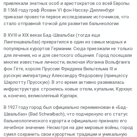
привлекали знатных особ и аристократов со всей Европы.
В 1568 году граф Йоханн VI фон Нассау-Дилленбург
приказал провести первое исследование источников, что
стало отправной точкой для развития бальнеологии.
В XVIII и XIX веках Бад-Швальбах (тогда еще
Лангеншвальбах) превратился в один из самых модных и
популярных курортов Германии. Сюда приезжали не только
для лечения, но и для светского общения. Город посещали
многие известные личности, включая Иоганна Вольфганга
фон Гёте, короля Пруссии Фридриха Вильгельма III и
русскую императрицу Александру Федоровну (принцессу
Шарлотту Прусскую). В это время активно развивалась
инфраструктура: строились новые отели, купальни, Курхаус
и, конечно, великолепный Курпарк.
В 1927 году город был официально переименован в «Бад-
Швальбах» (Bad Schwalbach), что подчеркнуло его статус
бальнеологического курорта и официально признало его
лечебное значение. Несмотря на две мировые войны, город
сумел сохранить свои курортные традиции и уникальную