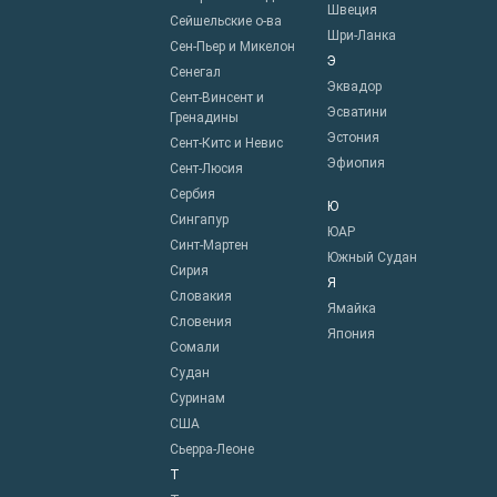
Швеция
Сейшельские о-ва
Шри-Ланка
Сен-Пьер и Микелон
Э
Сенегал
Эквадор
Сент-Винсент и
Эсватини
Гренадины
Эстония
Сент-Китс и Невис
Эфиопия
Сент-Люсия
Сербия
Ю
Сингапур
ЮАР
Синт-Мартен
Южный Судан
Сирия
Я
Словакия
Ямайка
Словения
Япония
Сомали
Судан
Суринам
США
Сьерра-Леоне
Т