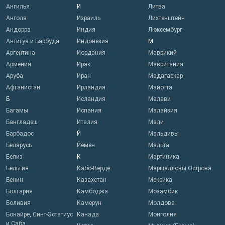
Ангилья
И
Литва
Ангола
Израиль
Лихтенштейн
Андорра
Индия
Люксембург
Антигуа и Барбуда
Индонезия
М
Аргентина
Иордания
Маврикий
Армения
Ирак
Мавритания
Аруба
Иран
Мадагаскар
Афганистан
Ирландия
Майотта
Б
Исландия
Малави
Багамы
Испания
Малайзия
Бангладеш
Италия
Мали
Барбадос
Й
Мальдивы
Беларусь
Йемен
Мальта
Белиз
К
Мартиника
Бельгия
Кабо-Верде
Маршалловы Острова
Бенин
Казахстан
Мексика
Болгария
Камбоджа
Мозамбик
Боливия
Камерун
Молдова
Бонайре, Синт-Эстатиус
Канада
Монголия
и Саба