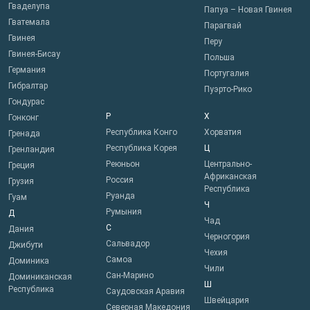
Гваделупа
Папуа – Новая Гвинея
Гватемала
Парагвай
Гвинея
Перу
Гвинея-Бисау
Польша
Германия
Португалия
Гибралтар
Пуэрто-Рико
Гондурас
Р
Х
Гонконг
Республика Конго
Хорватия
Гренада
Республика Корея
Ц
Гренландия
Реюньон
Центрально-
Греция
Африканская
Россия
Грузия
Республика
Руанда
Гуам
Ч
Румыния
Д
Чад
С
Дания
Черногория
Сальвадор
Джибути
Чехия
Самоа
Доминика
Чили
Сан-Марино
Доминиканская
Ш
Республика
Саудовская Аравия
Швейцария
Северная Македония