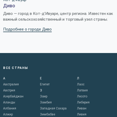
Диво
Диво — город в Кот-д’Ивуаре, центр региона. Известен как
важный сельскохозяйственный и торговый узел страны.
Подробнее о городе Диво
ВСЕ СТРАНЫ
А
Е
Л
Австралия
Египет
Лаос
Австрия
З
Латвия
Азербайджан
Заир
Лесото
Аланды
Замбия
Либерия
Албания
Западная Сахара
Ливан
Алжир
Зимбабве
Ливия