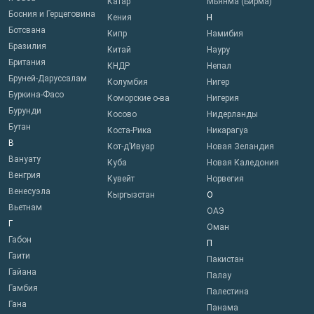
Катар
Мьянма (Бирма)
Босния и Герцеговина
Кения
Н
Ботсвана
Кипр
Намибия
Бразилия
Китай
Науру
Британия
КНДР
Непал
Бруней-Даруссалам
Колумбия
Нигер
Буркина-Фасо
Коморские о-ва
Нигерия
Бурунди
Косово
Нидерланды
Бутан
Коста-Рика
Никарагуа
В
Кот-д’Ивуар
Новая Зеландия
Вануату
Куба
Новая Каледония
Венгрия
Кувейт
Норвегия
Венесуэла
Кыргызстан
О
Вьетнам
ОАЭ
Г
Оман
Габон
П
Гаити
Пакистан
Гайана
Палау
Гамбия
Палестина
Гана
Панама