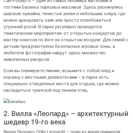
Сан‑Роберто – один из самых любимых жителями и
гостями Басильо парковых массивов. Здесь раскинулись
широкие лужайки, тенистые аллеи и небольшие озёра, где
можно арендовать каяк или просто полюбоваться
утренней росой. В парке регулярно проводятся
тематические мероприятия: от открытых концертов до
мастер‑классов по йоге на открытом воздухе. Для семей с
детьми предусмотрены безопасные игровые зоны, а
любители фотографии найдут здесь множество
живописных ракурсов.
Если вы планируете пикник, возьмите с собой плед и
корзину с местными деликатесами – в парке есть
специально отведённые места для отдыха, где можно
насладиться трапезой под пением птиц.
2. Вилла «Леопард» – архитектурный
шедевр 19‑го века
Вилла Леопард (Villa Leopardi) – один из ярких примеров