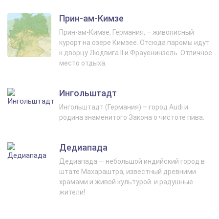
Прин-ам-Кимзе
Прин-ам-Кимзе, Германия, – живописный
курорт на озере Кимзее. Отсюда паромы идут
к дворцу Людвига II и Фрауенинзель. Отличное
место отдыха.
Ингольштадт
Ингольштадт (Германия) – город Audi и
родина знаменитого Закона о чистоте пива.
Дедиапада
Дедиапада — небольшой индийский город в
штате Махараштра, известный древними
храмами и живой культурой. и радушные
жители!