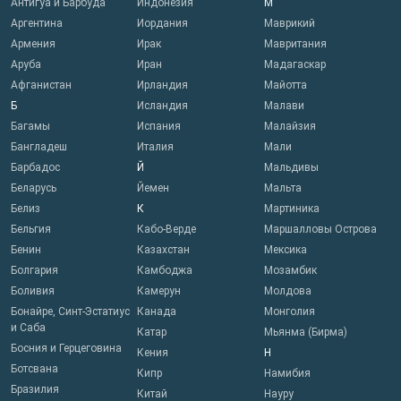
Антигуа и Барбуда
Индонезия
М
Аргентина
Иордания
Маврикий
Армения
Ирак
Мавритания
Аруба
Иран
Мадагаскар
Афганистан
Ирландия
Майотта
Б
Исландия
Малави
Багамы
Испания
Малайзия
Бангладеш
Италия
Мали
Барбадос
Й
Мальдивы
Беларусь
Йемен
Мальта
Белиз
К
Мартиника
Бельгия
Кабо-Верде
Маршалловы Острова
Бенин
Казахстан
Мексика
Болгария
Камбоджа
Мозамбик
Боливия
Камерун
Молдова
Бонайре, Синт-Эстатиус
Канада
Монголия
и Саба
Катар
Мьянма (Бирма)
Босния и Герцеговина
Кения
Н
Ботсвана
Кипр
Намибия
Бразилия
Китай
Науру