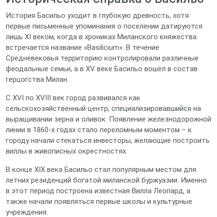
История Басильо уходит в глубокую древность, хотя
первые письменные упоминания о поселении датируются
лишь XI веком, когда в хрониках Миланского княжества
встречается название «Basilicium». В течение
Средневековья территорию контролировали различные
феодальные семьи, а в XV веке Басильо вошёл в состав
герцогства Милан.
С XVI по XVIII век город развивался как
сельскохозяйственный центр, специализировавшийся на
выращивании зерна и оливок. Появление железнодорожной
линии в 1860‑х годах стало переломным моментом – к
городу начали стекаться инвесторы, желающие построить
виллы в живописных окрестностях.
В конце XIX века Басильо стал популярным местом для
летних резиденций богатой миланской буржуазии. Именно
в этот период построена известная Вилла Леопард, а
также начали появляться первые школы и культурные
учреждения.