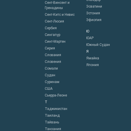
Сент-Винсент и
Эсватини
Гренадины
Эстония
Сент-Китс и Невис
Эфиопия
Сент-Люсия
Сербия
Ю
Сингапур
ЮАР
Синт-Мартен
Южный Судан
Сирия
Я
Словакия
Ямайка
Словения
Япония
Сомали
Судан
Суринам
США
Сьерра-Леоне
Т
Таджикистан
Таиланд
Тайвань
Танзания