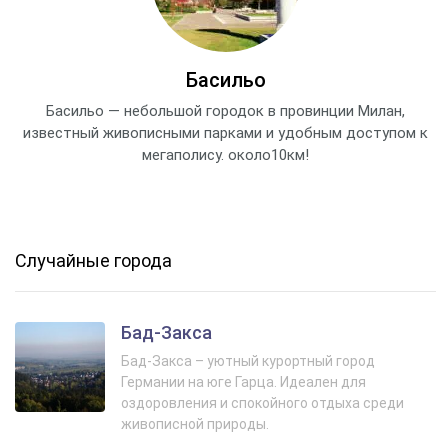
Басильо
Басильо — небольшой городок в провинции Милан,
известный живописными парками и удобным доступом к
мегаполису. около10км!
Случайные города
Бад-Закса
Бад-Закса – уютный курортный город
Германии на юге Гарца. Идеален для
оздоровления и спокойного отдыха среди
живописной природы.