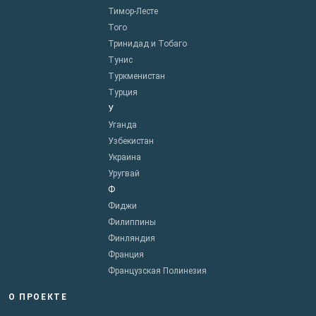
Тимор-Лесте
Того
Тринидад и Тобаго
Тунис
Туркменистан
Турция
У
Уганда
Узбекистан
Украина
Уругвай
Ф
Фиджи
Филиппины
Финляндия
Франция
Французская Полинезия
О ПРОЕКТЕ