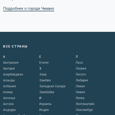
Подробнее о городе Чиаано
ВСЕ СТРАНЫ
А
Е
Л
Австралия
Египет
Лаос
Австрия
З
Латвия
Азербайджан
Заир
Лесото
Аланды
Замбия
Либерия
Албания
Западная Сахара
Ливан
Алжир
Зимбабве
Ливия
Ангилья
И
Литва
Ангола
Израиль
Лихтенштейн
Андорра
Индия
Люксембург