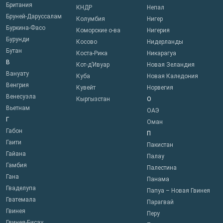
Британия
КНДР
Непал
Бруней-Даруссалам
Колумбия
Нигер
Буркина-Фасо
Коморские о-ва
Нигерия
Бурунди
Косово
Нидерланды
Бутан
Коста-Рика
Никарагуа
В
Кот-д’Ивуар
Новая Зеландия
Вануату
Куба
Новая Каледония
Венгрия
Кувейт
Норвегия
Венесуэла
Кыргызстан
О
Вьетнам
ОАЭ
Г
Оман
Габон
П
Гаити
Пакистан
Гайана
Палау
Гамбия
Палестина
Гана
Панама
Гваделупа
Папуа – Новая Гвинея
Гватемала
Парагвай
Гвинея
Перу
Гвинея-Бисау