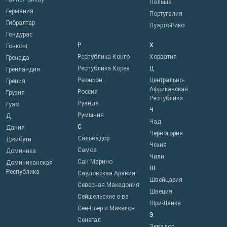
Польша
Германия
Португалия
Гибралтар
Пуэрто-Рико
Гондурас
Р
Х
Гонконг
Республика Конго
Хорватия
Гренада
Республика Корея
Ц
Гренландия
Реюньон
Центрально-
Греция
Африканская
Россия
Грузия
Республика
Руанда
Гуам
Ч
Румыния
Д
Чад
С
Дания
Черногория
Сальвадор
Джибути
Чехия
Самоа
Доминика
Чили
Сан-Марино
Доминиканская
Ш
Республика
Саудовская Аравия
Швейцария
Северная Македония
Швеция
Сейшельские о-ва
Шри-Ланка
Сен-Пьер и Микелон
Э
Сенегал
Эквадор