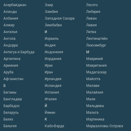
Азербайджан
Заир
Лесото
Аланды
Замбия
Либерия
Албания
Западная Сахара
Ливан
Алжир
Зимбабве
Ливия
Ангилья
И
Литва
Ангола
Израиль
Лихтенштейн
Андорра
Индия
Люксембург
Антигуа и Барбуда
Индонезия
М
Аргентина
Иордания
Маврикий
Армения
Ирак
Мавритания
Аруба
Иран
Мадагаскар
Афганистан
Ирландия
Майотта
Б
Исландия
Малави
Багамы
Испания
Малайзия
Бангладеш
Италия
Мали
Барбадос
Й
Мальдивы
Беларусь
Йемен
Мальта
Белиз
К
Мартиника
Бельгия
Кабо-Верде
Маршалловы Острова