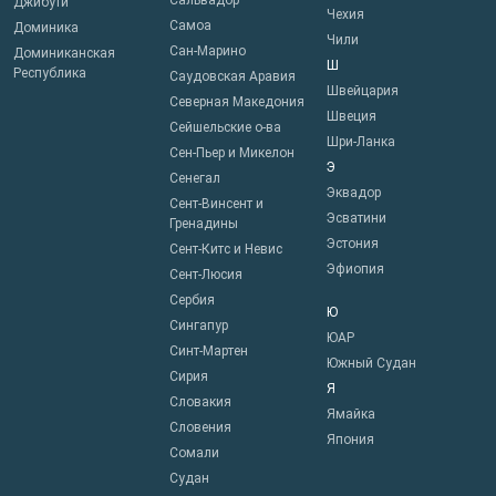
Сальвадор
Джибути
Чехия
Самоа
Доминика
Чили
Сан-Марино
Доминиканская
Ш
Республика
Саудовская Аравия
Швейцария
Северная Македония
Швеция
Сейшельские о-ва
Шри-Ланка
Сен-Пьер и Микелон
Э
Сенегал
Эквадор
Сент-Винсент и
Эсватини
Гренадины
Эстония
Сент-Китс и Невис
Эфиопия
Сент-Люсия
Сербия
Ю
Сингапур
ЮАР
Синт-Мартен
Южный Судан
Сирия
Я
Словакия
Ямайка
Словения
Япония
Сомали
Судан