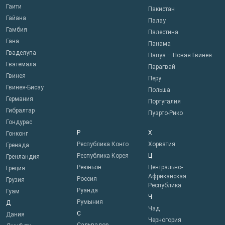
Гаити
Пакистан
Гайана
Палау
Гамбия
Палестина
Гана
Панама
Гваделупа
Папуа – Новая Гвинея
Гватемала
Парагвай
Гвинея
Перу
Гвинея-Бисау
Польша
Германия
Португалия
Гибралтар
Пуэрто-Рико
Гондурас
Р
Х
Гонконг
Республика Конго
Хорватия
Гренада
Республика Корея
Ц
Гренландия
Реюньон
Центрально-
Греция
Африканская
Россия
Грузия
Республика
Руанда
Гуам
Ч
Румыния
Д
Чад
С
Дания
Черногория