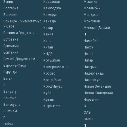
Бенин
Казахстан
Мексика
Болгария
Камбоджа
Мозамбик
Боливия
Камерун
Молдова
Бонайре, Синт-Эстатиус
Канада
Монголия
и Саба
Катар
Мьянма (Бирма)
Босния и Герцеговина
Кения
Н
Ботсвана
Кипр
Намибия
Бразилия
Китай
Науру
Британия
КНДР
Непал
Бруней-Даруссалам
Колумбия
Нигер
Буркина-Фасо
Коморские о-ва
Нигерия
Бурунди
Косово
Нидерланды
Бутан
Коста-Рика
Никарагуа
В
Кот-д’Ивуар
Новая Зеландия
Вануату
Куба
Новая Каледония
Венгрия
Кувейт
Норвегия
Венесуэла
Кыргызстан
О
Вьетнам
ОАЭ
Г
Оман
Габон
П