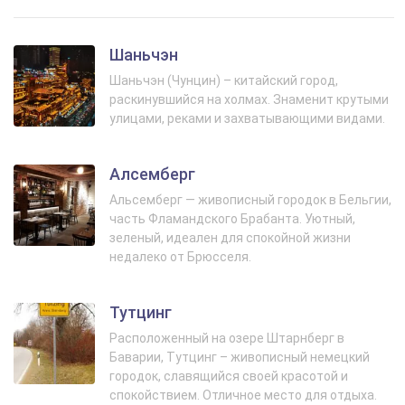
Шаньчэн
Шаньчэн (Чунцин) – китайский город,
раскинувшийся на холмах. Знаменит крутыми
улицами, реками и захватывающими видами.
Алсемберг
Альсемберг — живописный городок в Бельгии,
часть Фламандского Брабанта. Уютный,
зеленый, идеален для спокойной жизни
недалеко от Брюсселя.
Тутцинг
Расположенный на озере Штарнберг в
Баварии, Тутцинг – живописный немецкий
городок, славящийся своей красотой и
спокойствием. Отличное место для отдыха.