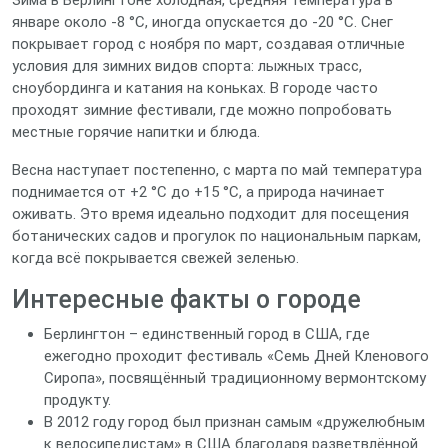
Зима в Берлингтоне холодная, средняя температура в
январе около -8 °C, иногда опускается до -20 °C. Снег
покрывает город с ноября по март, создавая отличные
условия для зимних видов спорта: лыжных трасс,
сноубординга и катания на коньках. В городе часто
проходят зимние фестивали, где можно попробовать
местные горячие напитки и блюда.
Весна наступает постепенно, с марта по май температура
поднимается от +2 °C до +15 °C, а природа начинает
оживать. Это время идеально подходит для посещения
ботанических садов и прогулок по национальным паркам,
когда всё покрывается свежей зеленью.
Интересные факты о городе
Берлингтон – единственный город в США, где
ежегодно проходит фестиваль «Семь Дней Кленового
Сиропа», посвящённый традиционному вермонтскому
продукту.
В 2012 году город был признан самым «дружелюбным
к велосипедистам» в США благодаря разветвлённой