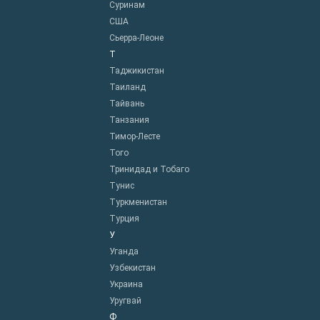
Суринам
США
Сьерра-Леоне
Т
Таджикистан
Таиланд
Тайвань
Танзания
Тимор-Лесте
Того
Тринидад и Тобаго
Тунис
Туркменистан
Турция
У
Уганда
Узбекистан
Украина
Уругвай
Ф