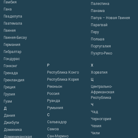
Гамбия
Палестина
Гана
Панама
Гваделупа
Папуа – Новая Гвинея
Гватемала
Парагвай
Гвинея
Перу
Гвинея-Бисау
Польша
Германия
Португалия
Гибралтар
Пуэрто-Рико
Гондурас
Р
Х
Гонконг
Республика Конго
Хорватия
Гренада
Республика Корея
Ц
Гренландия
Реюньон
Центрально-
Греция
Африканская
Россия
Грузия
Республика
Руанда
Гуам
Ч
Румыния
Д
Чад
С
Дания
Черногория
Сальвадор
Джибути
Чехия
Самоа
Доминика
Чили
Сан-Марино
Доминиканская