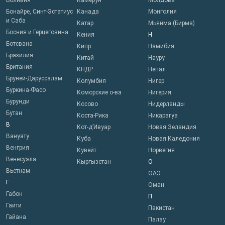
Боливия
Камерун
Молдова
Бонайре, Синт-Эстатиус
Канада
Монголия
и Саба
Катар
Мьянма (Бирма)
Босния и Герцеговина
Кения
Н
Ботсвана
Кипр
Намибия
Бразилия
Китай
Науру
Британия
КНДР
Непал
Бруней-Даруссалам
Колумбия
Нигер
Буркина-Фасо
Коморские о-ва
Нигерия
Бурунди
Косово
Нидерланды
Бутан
Коста-Рика
Никарагуа
В
Кот-д’Ивуар
Новая Зеландия
Вануату
Куба
Новая Каледония
Венгрия
Кувейт
Норвегия
Венесуэла
Кыргызстан
О
Вьетнам
ОАЭ
Г
Оман
Габон
П
Гаити
Пакистан
Гайана
Палау