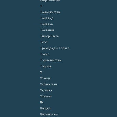
Сьерра-Леоне
Т
Таджикистан
Таиланд
Тайвань
Танзания
Тимор-Лесте
Того
Тринидад и Тобаго
Тунис
Туркменистан
Турция
У
Уганда
Узбекистан
Украина
Уругвай
Ф
Фиджи
Филиппины