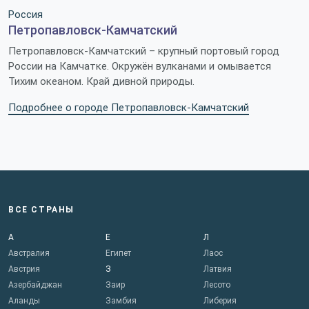
Россия
Петропавловск-Камчатский
Петропавловск-Камчатский – крупный портовый город
России на Камчатке. Окружён вулканами и омывается
Тихим океаном. Край дивной природы.
Подробнее о городе Петропавловск-Камчатский
ВСЕ СТРАНЫ
А
Е
Л
Австралия
Египет
Лаос
Австрия
З
Латвия
Азербайджан
Заир
Лесото
Аланды
Замбия
Либерия