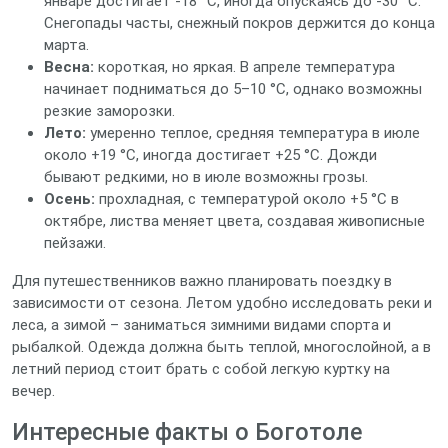
январе достигает -18 °C, иногда опускаясь до -30 °C.
Снегопады часты, снежный покров держится до конца
марта.
Весна:
короткая, но яркая. В апреле температура
начинает подниматься до 5–10 °C, однако возможны
резкие заморозки.
Лето:
умеренно теплое, средняя температура в июле
около +19 °C, иногда достигает +25 °C. Дожди
бывают редкими, но в июле возможны грозы.
Осень:
прохладная, с температурой около +5 °C в
октябре, листва меняет цвета, создавая живописные
пейзажи.
Для путешественников важно планировать поездку в
зависимости от сезона. Летом удобно исследовать реки и
леса, а зимой – заниматься зимними видами спорта и
рыбалкой. Одежда должна быть теплой, многослойной, а в
летний период стоит брать с собой легкую куртку на
вечер.
Интересные факты о Боготоле