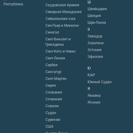
Ш
Республика
Саудовская Аравия
Швейцария
Северная Македония
Швеция
Сейшельские о-ва
Шри-Ланка
Сен-Пьер и Микелон
Э
Сенегал
Эквадор
Сент-Винсент и
Эсватини
Гренадины
Эстония
Сент-Китс и Невис
Эфиопия
Сент-Люсия
Сербия
Ю
Сингапур
ЮАР
Синт-Мартен
Южный Судан
Сирия
Я
Словакия
Ямайка
Словения
Япония
Сомали
Судан
Суринам
США