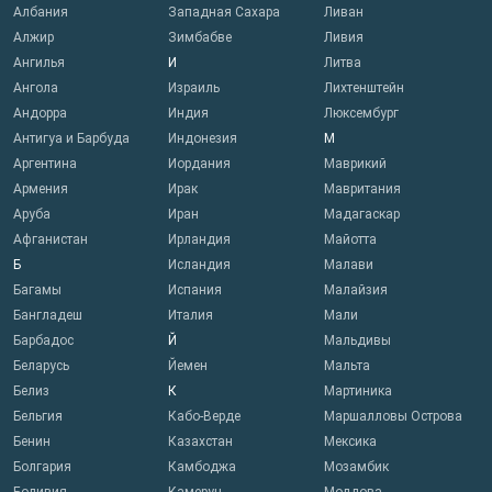
Албания
Западная Сахара
Ливан
Алжир
Зимбабве
Ливия
Ангилья
И
Литва
Ангола
Израиль
Лихтенштейн
Андорра
Индия
Люксембург
Антигуа и Барбуда
Индонезия
М
Аргентина
Иордания
Маврикий
Армения
Ирак
Мавритания
Аруба
Иран
Мадагаскар
Афганистан
Ирландия
Майотта
Б
Исландия
Малави
Багамы
Испания
Малайзия
Бангладеш
Италия
Мали
Барбадос
Й
Мальдивы
Беларусь
Йемен
Мальта
Белиз
К
Мартиника
Бельгия
Кабо-Верде
Маршалловы Острова
Бенин
Казахстан
Мексика
Болгария
Камбоджа
Мозамбик