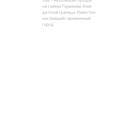
Лек – небольшой городок
на севере Германии, близ
датской границы. Известен
как бывший гарнизонный
город.