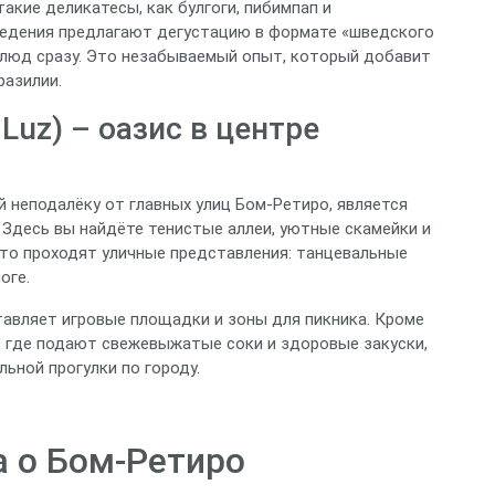
акие деликатесы, как булгоги, пибимпап и
ведения предлагают дегустацию в формате «шведского
блюд сразу. Это незабываемый опыт, который добавит
разилии.
 Luz) – оазис в центре
 неподалёку от главных улиц Бом‑Ретиро, является
Здесь вы найдёте тенистые аллеи, уютные скамейки и
то проходят уличные представления: танцевальные
оге.
тавляет игровые площадки и зоны для пикника. Кроме
е, где подают свежевыжатые соки и здоровые закуски,
ьной прогулки по городу.
а о Бом‑Ретиро