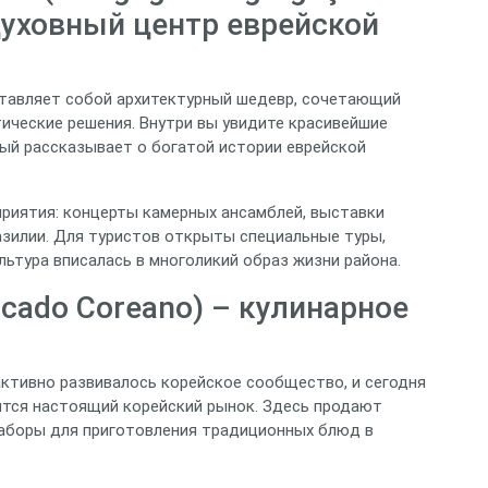
– духовный центр еврейской
дставляет собой архитектурный шедевр, сочетающий
ические решения. Внутри вы увидите красивейшие
рый рассказывает о богатой истории еврейской
приятия: концерты камерных ансамблей, выставки
азилии. Для туристов открыты специальные туры,
льтура вписалась в многоликий образ жизни района.
cado Coreano) – кулинарное
активно развивалось корейское сообщество, и сегодня
ится настоящий корейский рынок. Здесь продают
 наборы для приготовления традиционных блюд в