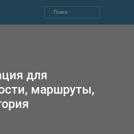
ация для
ости, маршруты,
тория