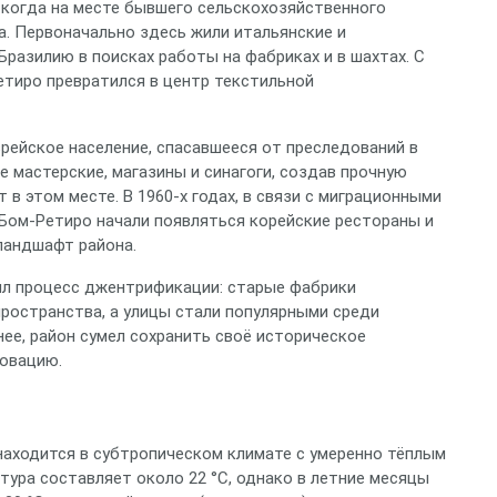
 когда на месте бывшего сельскохозяйственного
а. Первоначально здесь жили итальянские и
Бразилию в поисках работы на фабриках и в шахтах. С
тиро превратился в центр текстильной
врейское население, спасавшееся от преследований в
 мастерские, магазины и синагоги, создав прочную
 в этом месте. В 1960‑х годах, в связи с миграционными
 Бом‑Ретиро начали появляться корейские рестораны и
ландшафт района.
ил процесс джентрификации: старые фабрики
пространства, а улицы стали популярными среди
ее, район сумел сохранить своё историческое
новацию.
 находится в субтропическом климате с умеренно тёплым
тура составляет около 22 °C, однако в летние месяцы