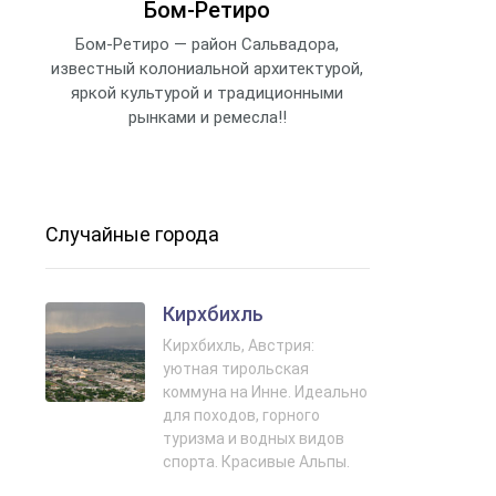
Бом‑Ретиро
Бом-Ретиро — район Сальвадора,
известный колониальной архитектурой,
яркой культурой и традиционными
рынками и ремесла!!
Случайные города
Кирхбихль
Кирхбихль, Австрия:
уютная тирольская
коммуна на Инне. Идеально
для походов, горного
туризма и водных видов
спорта. Красивые Альпы.