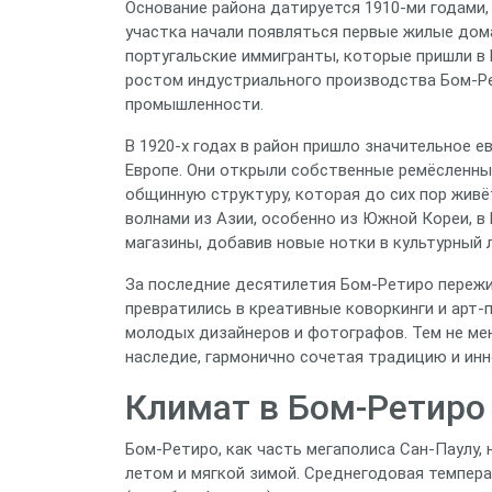
Основание района датируется 1910‑ми годами,
участка начали появляться первые жилые дом
португальские иммигранты, которые пришли в 
ростом индустриального производства Бом‑Ре
промышленности.
В 1920‑х годах в район пришло значительное е
Европе. Они открыли собственные ремёсленные
общинную структуру, которая до сих пор живёт
волнами из Азии, особенно из Южной Кореи, в
магазины, добавив новые нотки в культурный 
За последние десятилетия Бом‑Ретиро переж
превратились в креативные коворкинги и арт‑
молодых дизайнеров и фотографов. Тем не мен
наследие, гармонично сочетая традицию и ин
Климат в Бом‑Ретиро
Бом‑Ретиро, как часть мегаполиса Сан‑Паулу,
летом и мягкой зимой. Среднегодовая темпера