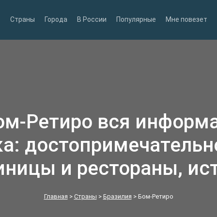
Страны
Города
В России
Популярные
Мне повезет
ом‑Ретиро вся информ
а: достопримечательн
иницы и рестораны, ис
Главная
>
Страны
>
Бразилия
>
Бом‑Ретиро