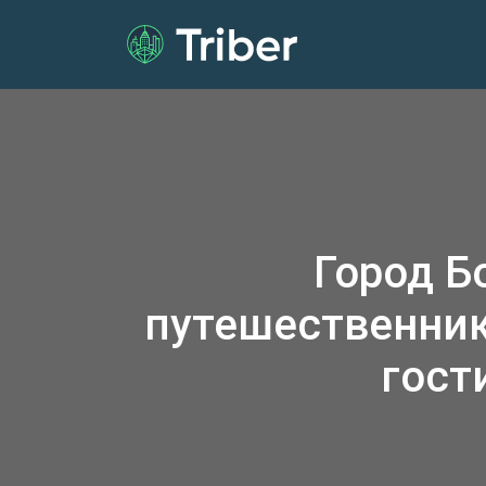
Город Б
путешественник
гост