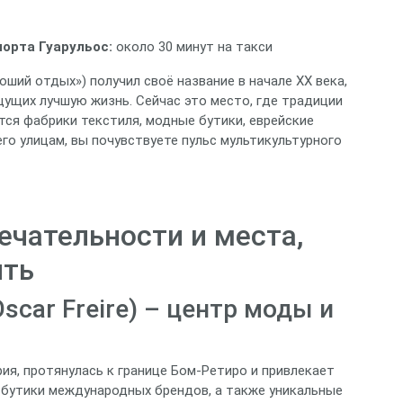
орта Гуарульос:
около 30 минут на такси
оший отдых») получил своё название в начале XX века,
щущих лучшую жизнь. Сейчас это место, где традиции
ся фабрики текстиля, модные бутики, еврейские
его улицам, вы почувствуете пульс мультикультурного
чательности и места,
ить
scar Freire) – центр моды и
рия, протянулась к границе Бом‑Ретиро и привлекает
бутики международных брендов, а также уникальные