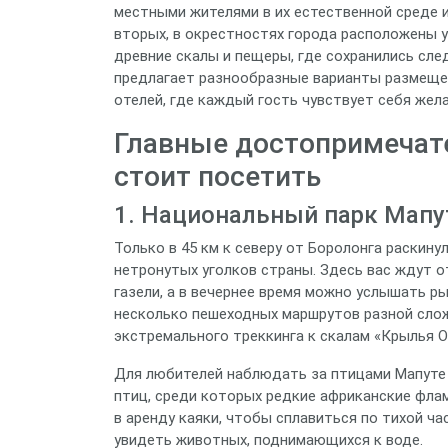
местными жителями в их естественной среде и
вторых, в окрестностях города расположены у
древние скалы и пещеры, где сохранились сле
предлагает разнообразные варианты размеще
отелей, где каждый гость чувствует себя жел
Главные достопримечате
стоит посетить
1. Национальный парк Мапут
Только в 45 км к северу от Боролонга раскину
нетронутых уголков страны. Здесь вас ждут о
газели, а в вечернее время можно услышать р
несколько пешеходных маршрутов разной сложн
экстремального треккинга к скалам «Крылья О
Для любителей наблюдать за птицами Мапуте 
птиц, среди которых редкие африканские флам
в аренду каяки, чтобы сплавиться по тихой ч
увидеть животных, поднимающихся к воде.