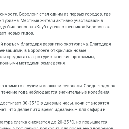
исимости, Боролонг стал одним из первых городов, где
 туризма. Местные жители активно участвовали в
году был основан «Клуб путешественников Боролонга»,
ает новых гидов.
ой подъем благодаря развитию экотуризма. Благодаря
низациями, в Боролонге открылись новые
али предлагать агротуристические программы,
ионными методами земледелия.
го климата с сухим и влажным сезонами. Среднегодовая
в течение года наблюдаются значительные колебания.
достигает 30‑35 °C в дневные часы, ночи становятся
 нет, что делает это время идеальным для сафари и
атура слегка снижается до 20‑25 °C, но повышается
ливни. Этот период подходит для посещения водоёмов