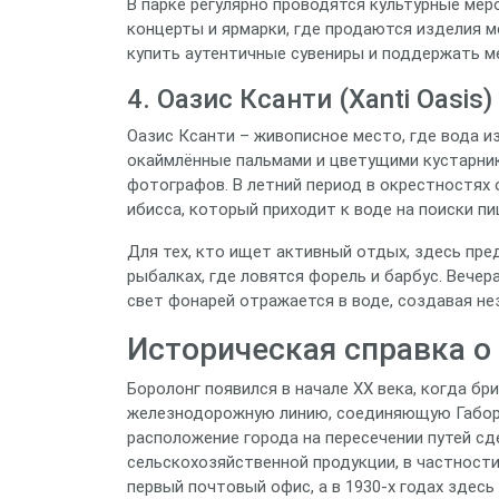
В парке регулярно проводятся культурные ме
концерты и ярмарки, где продаются изделия 
купить аутентичные сувениры и поддержать м
4. Оазис Ксанти (Xanti Oasis)
Оазис Ксанти – живописное место, где вода 
окаймлённые пальмами и цветущими кустарник
фотографов. В летний период в окрестностях
ибисса, который приходит к воде на поиски пи
Для тех, кто ищет активный отдых, здесь пре
рыбалках, где ловятся форель и барбус. Вече
свет фонарей отражается в воде, создавая н
Историческая справка о
Боролонг появился в начале XX века, когда б
железнодорожную линию, соединяющую Габоро
расположение города на пересечении путей сд
сельскохозяйственной продукции, в частности,
первый почтовый офис, а в 1930‑х годах здес