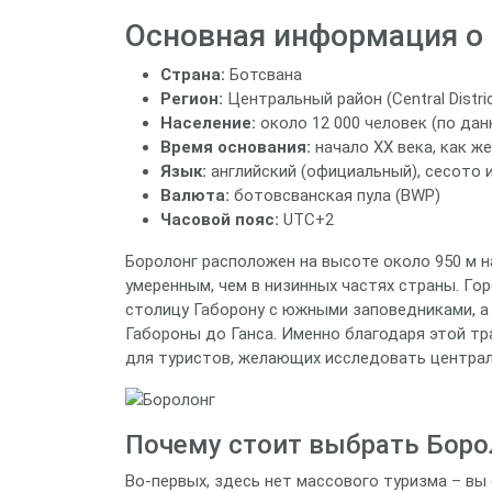
Основная информация о 
Страна:
Ботсвана
Регион:
Центральный район (Central Distric
Население:
около 12 000 человек (по да
Время основания:
начало XX века, как 
Язык:
английский (официальный), сесото 
Валюта:
ботовсванская пула (BWP)
Часовой пояс:
UTC+2
Боролонг расположен на высоте около 950 м н
умеренным, чем в низинных частях страны. Го
столицу Габорону с южными заповедниками, а
Габороны до Ганса. Именно благодаря этой т
для туристов, желающих исследовать централ
Почему стоит выбрать Боро
Во-первых, здесь нет массового туризма – в