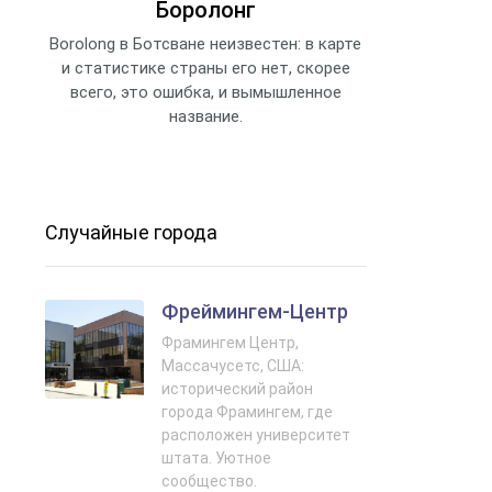
Боролонг
Borolong в Ботсване неизвестен: в карте
и статистике страны его нет, скорее
всего, это ошибка, и вымышленное
название.
Случайные города
Фреймингем-Центр
Фрамингем Центр,
Массачусетс, США:
исторический район
города Фрамингем, где
расположен университет
штата. Уютное
сообщество.