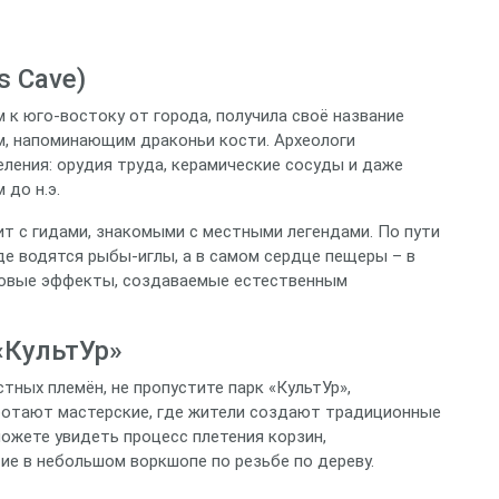
s Cave)
 к юго‑востоку от города, получила своё название
, напоминающим драконьи кости. Археологи
ления: орудия труда, керамические сосуды и даже
 до н.э.
т с гидами, знакомыми с местными легендами. По пути
где водятся рыбы-иглы, а в самом сердце пещеры – в
товые эффекты, создаваемые естественным
«КультУр»
тных племён, не пропустите парк «КультУр»,
ботают мастерские, где жители создают традиционные
можете увидеть процесс плетения корзин,
ие в небольшом воркшопе по резьбе по дереву.