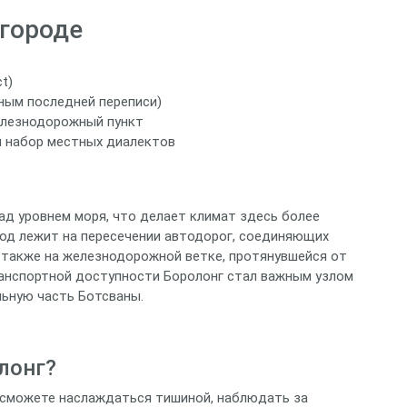
городе
t)
нным последней переписи)
железнодорожный пункт
и набор местных диалектов
ад уровнем моря, что делает климат здесь более
род лежит на пересечении автодорог, соединяющих
 также на железнодорожной ветке, протянувшейся от
ранспортной доступности Боролонг стал важным узлом
ьную часть Ботсваны.
лонг?
ы сможете наслаждаться тишиной, наблюдать за