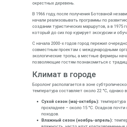
окрестных деревень.
В 1966 году, после получения Ботсваной незав
начали реализовывать программы по развитию
создании туристических маршрутов, а в 1975 
который до сих пор курирует экскурсии и обуч
С начала 2000‑х годов город пережил очередн
совместным проектам с международными орга
экологические тропы, а местные фермеры нач
позволяющие гостям познакомиться с традиц
Климат в городе
Боролонг располагается в зоне субтропическо
температура составляет около 22 °C, однако 
Сухой сезон (мај‑октябрь):
температура 
прохладнее – около 15 °C. Осадков почти
походов.
Влажный сезон (ноябрь‑апрель):
темпер
влажность, часто идут кратковременные 