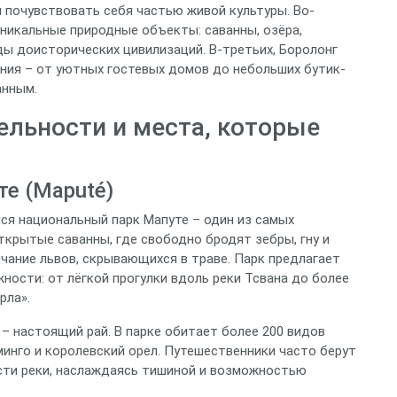
 почувствовать себя частью живой культуры. Во-
никальные природные объекты: саванны, озёра,
ды доисторических цивилизаций. В-третьих, Боролонг
ния – от уютных гостевых домов до небольших бутик-
анным.
льности и места, которые
е (Maputé)
лся национальный парк Мапуте – один из самых
ткрытые саванны, где свободно бродят зебры, гну и
ычание львов, скрывающихся в траве. Парк предлагает
ости: от лёгкой прогулки вдоль реки Тсвана до более
рла».
– настоящий рай. В парке обитает более 200 видов
инго и королевский орел. Путешественники часто берут
асти реки, наслаждаясь тишиной и возможностью