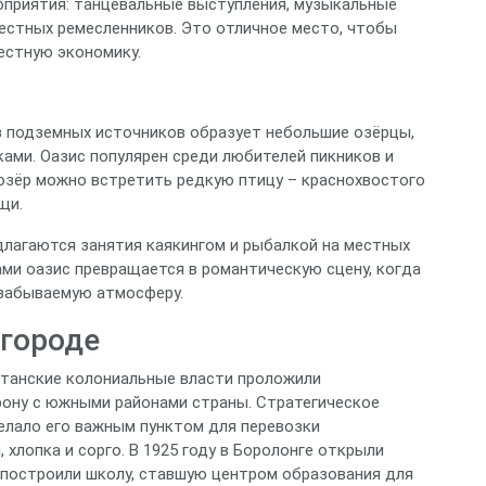
роприятия: танцевальные выступления, музыкальные
местных ремесленников. Это отличное место, чтобы
естную экономику.
из подземных источников образует небольшие озёрцы,
ами. Оазис популярен среди любителей пикников и
 озёр можно встретить редкую птицу – краснохвостого
щи.
длагаются занятия каякингом и рыбалкой на местных
рами оазис превращается в романтическую сцену, когда
езабываемую атмосферу.
 городе
ританские колониальные власти проложили
ну с южными районами страны. Стратегическое
елало его важным пунктом для перевозки
 хлопка и сорго. В 1925 году в Боролонге открыли
ь построили школу, ставшую центром образования для