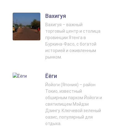
Вахигуя
Вахигуя – важный
торговый центр и столица
провинции Ятенга в
Буркина-Фасо, с богатой
историей и оживленным
рынком.
Ёёги
Йойоги (Япония) – район
Токио, известный
обширным парком Йойоги и
святилищем Мэйдзи
Дзингу. Ключевой зеленый
оазис, популярный для
отдыха.