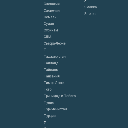
Я
Словакия
Ямайка
Словения
Япония
Сомали
Судан
Суринам
США
Сьерра-Леоне
Т
Таджикистан
Таиланд
Тайвань
Танзания
Тимор-Лесте
Того
Тринидад и Тобаго
Тунис
Туркменистан
Турция
У