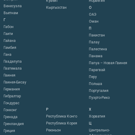
Кувейт
Норвегия
Венесуэла
Кыргызстан
О
Вьетнам
ОАЭ
Г
Оман
Габон
П
Гаити
Пакистан
Гайана
Палау
Гамбия
Палестина
Гана
Панама
Гваделупа
Папуа – Новая Гвинея
Гватемала
Парагвай
Гвинея
Перу
Гвинея-Бисау
Польша
Германия
Португалия
Гибралтар
Пуэрто-Рико
Гондурас
Р
Х
Гонконг
Республика Конго
Хорватия
Гренада
Республика Корея
Ц
Гренландия
Реюньон
Центрально-
Греция