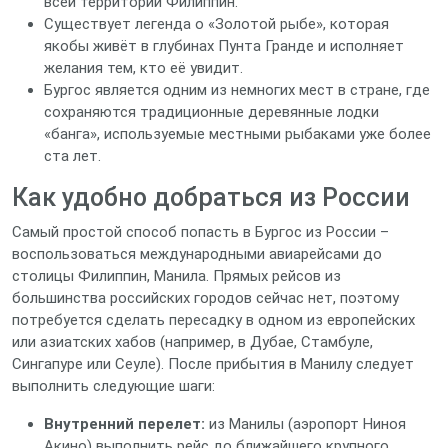
всей территории Филиппин.
Существует легенда о «Золотой рыбе», которая
якобы живёт в глубинах Пунта Гранде и исполняет
желания тем, кто её увидит.
Бургос является одним из немногих мест в стране, где
сохраняются традиционные деревянные лодки
«банга», используемые местными рыбаками уже более
ста лет.
Как удобно добраться из России
Самый простой способ попасть в Бургос из России –
воспользоваться международными авиарейсами до
столицы Филиппин, Манила. Прямых рейсов из
большинства российских городов сейчас нет, поэтому
потребуется сделать пересадку в одном из европейских
или азиатских хабов (например, в Дубае, Стамбуле,
Сингапуре или Сеуле). После прибытия в Манилу следует
выполнить следующие шаги:
Внутренний перелет:
из Манилы (аэропорт Ниноя
Акино) выполнить рейс до ближайшего крупного