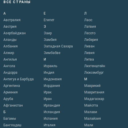
ВСЕ СТРАНЫ
А
Е
Л
Австралия
Египет
Лаос
Австрия
З
Латвия
Азербайджан
Заир
Лесото
Аланды
Замбия
Либерия
Албания
Западная Сахара
Ливан
Алжир
Зимбабве
Ливия
Ангилья
И
Литва
Ангола
Израиль
Лихтенштейн
Андорра
Индия
Люксембург
Антигуа и Барбуда
Индонезия
М
Аргентина
Иордания
Маврикий
Армения
Ирак
Мавритания
Аруба
Иран
Мадагаскар
Афганистан
Ирландия
Майотта
Б
Исландия
Малави
Багамы
Испания
Малайзия
Бангладеш
Италия
Мали