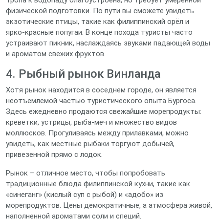
Тропа к водопаду благоустроена, но требует умеренной
физической подготовки. По пути вы сможете увидеть
экзотические птицы, такие как филиппинский орёл и
ярко‑красные попугаи. В конце похода туристы часто
устраивают пикник, наслаждаясь звуками падающей воды
и ароматом свежих фруктов.
4. Рыбный рынок Винланда
Хотя рынок находится в соседнем городе, он является
неотъемлемой частью туристического опыта Бургоса.
Здесь ежедневно продаются свежайшие морепродукты:
креветки, устрицы, рыба-меч и множество видов
моллюсков. Прогуливаясь между прилавками, можно
увидеть, как местные рыбаки торгуют добычей,
привезенной прямо с лодок.
Рынок – отличное место, чтобы попробовать
традиционные блюда филиппинской кухни, такие как
«синеганг» (кислый суп с рыбой) и «адобо» из
морепродуктов. Цены демократичные, а атмосфера живой,
наполненной ароматами соли и специй.