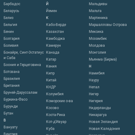
Барбадос
Й
Мальдивы
Беларусь
Йемен
Мальта
Белиз
К
Мартиника
Бельгия
Кабо-Верде
Маршалловы Острова
Бенин
Казахстан
Мексика
Болгария
Камбоджа
Мозамбик
Боливия
Камерун
Молдова
Бонайре, Синт-Эстатиус
Канада
Монголия
и Саба
Катар
Мьянма (Бирма)
Босния и Герцеговина
Кения
Н
Ботсвана
Кипр
Намибия
Бразилия
Китай
Науру
Британия
КНДР
Непал
Бруней-Даруссалам
Колумбия
Нигер
Буркина-Фасо
Коморские о-ва
Нигерия
Бурунди
Косово
Нидерланды
Бутан
Коста-Рика
Никарагуа
В
Кот-д’Ивуар
Новая Зеландия
Вануату
Куба
Новая Каледония
Венгрия