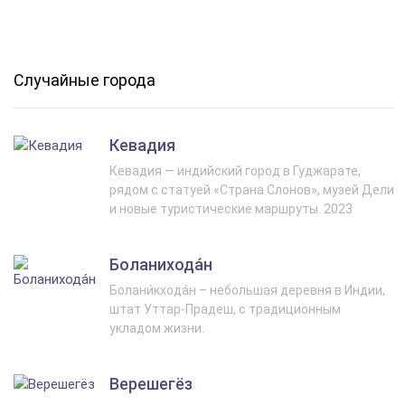
Случайные города
Кевадия
Кевадия — индийский город в Гуджарате,
рядом с статуей «Страна Слонов», музей Дели
и новые туристические маршруты. 2023
Боланихода́н
Болани́кхода́н – небольшая деревня в Индии,
штат Уттар-Прадеш, с традиционным
укладом жизни.
Верешегёз