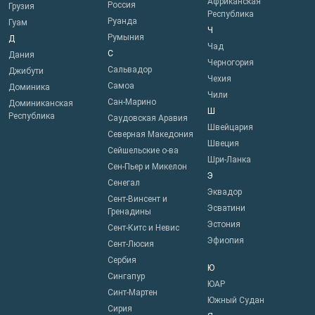
Африканская
Россия
Грузия
Республика
Руанда
Гуам
Ч
Румыния
Д
Чад
С
Дания
Черногория
Сальвадор
Джибути
Чехия
Самоа
Доминика
Чили
Сан-Марино
Доминиканская
Ш
Республика
Саудовская Аравия
Швейцария
Северная Македония
Швеция
Сейшельские о-ва
Шри-Ланка
Сен-Пьер и Микелон
Э
Сенегал
Эквадор
Сент-Винсент и
Эсватини
Гренадины
Эстония
Сент-Китс и Невис
Эфиопия
Сент-Люсия
Сербия
Ю
Сингапур
ЮАР
Синт-Мартен
Южный Судан
Сирия