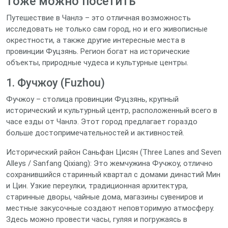
тоже можно посетить
Путешествие в Чанлэ – это отличная возможность
исследовать не только сам город, но и его живописные
окрестности, а также другие интересные места в
провинции Фуцзянь. Регион богат на исторические
объекты, природные чудеса и культурные центры.
1. Фучжоу (Fuzhou)
Фучжоу – столица провинции Фуцзянь, крупный
исторический и культурный центр, расположенный всего в
часе езды от Чанлэ. Этот город предлагает гораздо
больше достопримечательностей и активностей.
Исторический район Саньфан Цисян (Three Lanes and Seven
Alleys / Sanfang Qixiang): Это жемчужина Фучжоу, отлично
сохранившийся старинный квартал с домами династий Мин
и Цин. Узкие переулки, традиционная архитектура,
старинные дворы, чайные дома, магазины сувениров и
местные закусочные создают неповторимую атмосферу.
Здесь можно провести часы, гуляя и погружаясь в