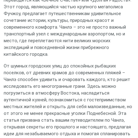
переводится как «Вечное Счастье» или «Долгая Радость».
Этот город, являющийся частью крупного мегаполиса
Фучжоу, предлагает путешественникам удивительное
сочетание истории, культуры, природных красот и
современного комфорта. Чанлэ – это не просто важный
транспортный узел с международным аэропортом, но и
место, где переплетаются нити великих морских
экспедиций и повседневной жизни прибрежного
китайского городка.
От шумных городских улиц до спокойных рыбацких
поселков, от древних храмов до современных пляжей –
Чанлэ способен удивить и очаровать каждого, кто решит
исследовать его многогранные грани. Здесь можно
погрузиться в атмосферу Востока, насладиться
аутентичной кухней, познакомиться с гостеприимством
местных жителей и открыть для себя малоизведанные, но
от этого не менее прекрасные уголки Поднебесной. Эта
статья призвана стать вашим путеводителем по Чанлэ,
открывая секреты его прошлого и настоящего, предлагая
идеи для незабываемого отдыха и помогая спланировать