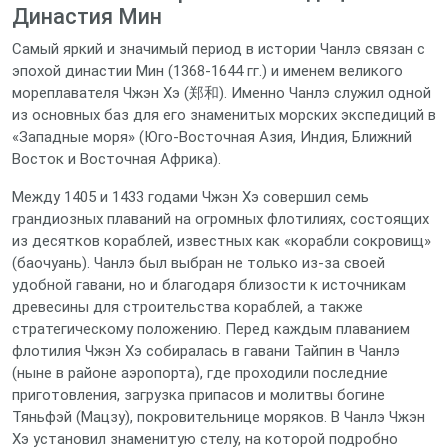
Династия Мин
Самый яркий и значимый период в истории Чанлэ связан с
эпохой династии Мин (1368-1644 гг.) и именем великого
мореплавателя Чжэн Хэ (郑和). Именно Чанлэ служил одной
из основных баз для его знаменитых морских экспедиций в
«Западные моря» (Юго-Восточная Азия, Индия, Ближний
Восток и Восточная Африка).
Между 1405 и 1433 годами Чжэн Хэ совершил семь
грандиозных плаваний на огромных флотилиях, состоящих
из десятков кораблей, известных как «корабли сокровищ»
(баочуань). Чанлэ был выбран не только из-за своей
удобной гавани, но и благодаря близости к источникам
древесины для строительства кораблей, а также
стратегическому положению. Перед каждым плаванием
флотилия Чжэн Хэ собиралась в гавани Тайпин в Чанлэ
(ныне в районе аэропорта), где проходили последние
приготовления, загрузка припасов и молитвы богине
Тяньфэй (Мацзу), покровительнице моряков. В Чанлэ Чжэн
Хэ установил знаменитую стелу, на которой подробно