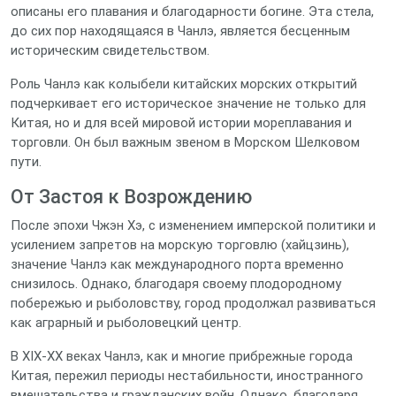
описаны его плавания и благодарности богине. Эта стела,
до сих пор находящаяся в Чанлэ, является бесценным
историческим свидетельством.
Роль Чанлэ как колыбели китайских морских открытий
подчеркивает его историческое значение не только для
Китая, но и для всей мировой истории мореплавания и
торговли. Он был важным звеном в Морском Шелковом
пути.
От Застоя к Возрождению
После эпохи Чжэн Хэ, с изменением имперской политики и
усилением запретов на морскую торговлю (хайцзинь),
значение Чанлэ как международного порта временно
снизилось. Однако, благодаря своему плодородному
побережью и рыболовству, город продолжал развиваться
как аграрный и рыболовецкий центр.
В XIX-XX веках Чанлэ, как и многие прибрежные города
Китая, пережил периоды нестабильности, иностранного
вмешательства и гражданских войн. Однако, благодаря