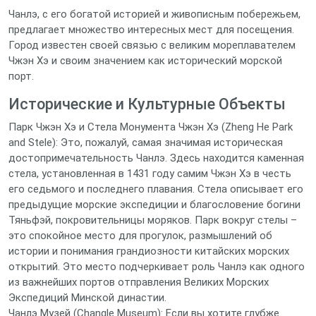
Чанлэ, с его богатой историей и живописным побережьем,
предлагает множество интересных мест для посещения.
Город известен своей связью с великим мореплавателем
Чжэн Хэ и своим значением как исторический морской
порт.
Исторические и Культурные Объекты
Парк Чжэн Хэ и Стела Монумента Чжэн Хэ (Zheng He Park
and Stele): Это, пожалуй, самая значимая историческая
достопримечательность Чанлэ. Здесь находится каменная
стела, установленная в 1431 году самим Чжэн Хэ в честь
его седьмого и последнего плавания. Стела описывает его
предыдущие морские экспедиции и благословение богини
Тяньфэй, покровительницы моряков. Парк вокруг стелы –
это спокойное место для прогулок, размышлений об
истории и понимания грандиозности китайских морских
открытий. Это место подчеркивает роль Чанлэ как одного
из важнейших портов отправления Великих Морских
Экспедиций Минской династии.
Чанлэ Музей (Changle Museum): Если вы хотите глубже