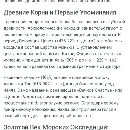
Чанлэ всегда играл ключевую роль в истории Китая.
Древние Корни и Первые Упоминания
Территория современного Чанлэ была заселена с глубокой
древности. Археологические находки свидетельствуют о
человеческом присутствии здесь еще в эпоху неолита. В
период Воюющих Царств (475-221 гг. до н.э.) эта область
входила в состав царства Миньюэ. С установлением
централизованной власти в Китае, Фуцзянь стал частью
империи, и при династии Хань (206 г. до н.э. – 220 г. н.э.)
здесь начали развиваться административные структуры.
Название «Чанлэ» (长乐) впервые появилось в эпоху
династии Тан (618-907 гг. н.э.), когда был создан уезд
Чанлэ. Само название, означающее «Вечное Счастье» или
«Долгая Радость», символизировало надежды на
процветание и благополучие региона. Благодаря своему
прибрежному положению, Чанлэ быстро превратился в
важный порт для торговли и рыболовства.
Золотой Век Морских Экспедиций: