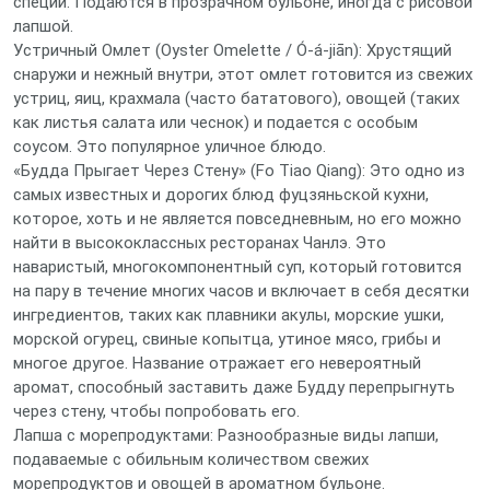
специй. Подаются в прозрачном бульоне, иногда с рисовой
лапшой.
Устричный Омлет (Oyster Omelette / Ó-á-jiān): Хрустящий
снаружи и нежный внутри, этот омлет готовится из свежих
устриц, яиц, крахмала (часто бататового), овощей (таких
как листья салата или чеснок) и подается с особым
соусом. Это популярное уличное блюдо.
«Будда Прыгает Через Стену» (Fo Tiao Qiang): Это одно из
самых известных и дорогих блюд фуцзяньской кухни,
которое, хоть и не является повседневным, но его можно
найти в высококлассных ресторанах Чанлэ. Это
наваристый, многокомпонентный суп, который готовится
на пару в течение многих часов и включает в себя десятки
ингредиентов, таких как плавники акулы, морские ушки,
морской огурец, свиные копытца, утиное мясо, грибы и
многое другое. Название отражает его невероятный
аромат, способный заставить даже Будду перепрыгнуть
через стену, чтобы попробовать его.
Лапша с морепродуктами: Разнообразные виды лапши,
подаваемые с обильным количеством свежих
морепродуктов и овощей в ароматном бульоне.