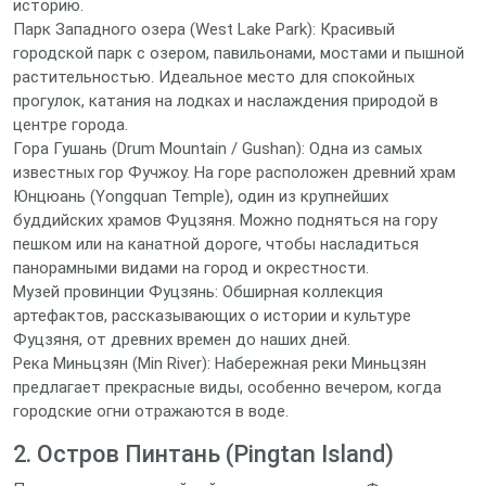
историю.
Парк Западного озера (West Lake Park): Красивый
городской парк с озером, павильонами, мостами и пышной
растительностью. Идеальное место для спокойных
прогулок, катания на лодках и наслаждения природой в
центре города.
Гора Гушань (Drum Mountain / Gushan): Одна из самых
известных гор Фучжоу. На горе расположен древний храм
Юнцюань (Yongquan Temple), один из крупнейших
буддийских храмов Фуцзяня. Можно подняться на гору
пешком или на канатной дороге, чтобы насладиться
панорамными видами на город и окрестности.
Музей провинции Фуцзянь: Обширная коллекция
артефактов, рассказывающих о истории и культуре
Фуцзяня, от древних времен до наших дней.
Река Миньцзян (Min River): Набережная реки Миньцзян
предлагает прекрасные виды, особенно вечером, когда
городские огни отражаются в воде.
2. Остров Пинтань (Pingtan Island)