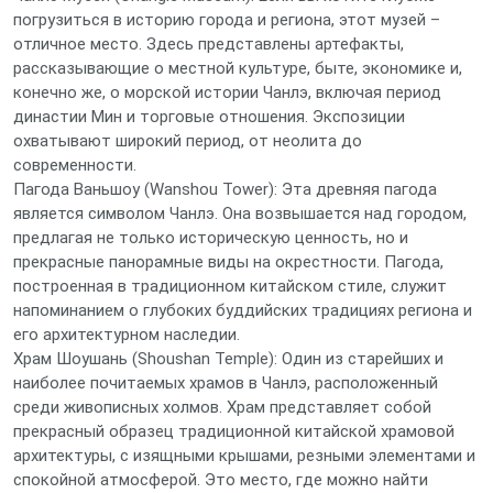
погрузиться в историю города и региона, этот музей –
отличное место. Здесь представлены артефакты,
рассказывающие о местной культуре, быте, экономике и,
конечно же, о морской истории Чанлэ, включая период
династии Мин и торговые отношения. Экспозиции
охватывают широкий период, от неолита до
современности.
Пагода Ваньшоу (Wanshou Tower): Эта древняя пагода
является символом Чанлэ. Она возвышается над городом,
предлагая не только историческую ценность, но и
прекрасные панорамные виды на окрестности. Пагода,
построенная в традиционном китайском стиле, служит
напоминанием о глубоких буддийских традициях региона и
его архитектурном наследии.
Храм Шоушань (Shoushan Temple): Один из старейших и
наиболее почитаемых храмов в Чанлэ, расположенный
среди живописных холмов. Храм представляет собой
прекрасный образец традиционной китайской храмовой
архитектуры, с изящными крышами, резными элементами и
спокойной атмосферой. Это место, где можно найти