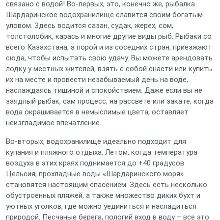
связано с водой! Во-первых, это, конечно же, рыбалка.
Шардаринское водохранилище славится своим богатым
уловом. Здесь водится сазан, судак, жерех, сом,
толстолобик, карась и многие другие виды рыб. Рыбаки со
всего Казахстана, а порой и из соседних стран, приезжают
сюда, чтобы испытать свою удачу. Вы можете арендовать
лодку у местных жителей, взять с собой снасти или купить
их на месте и провести незабываемый день на воде,
наслаждаясь тишиной и спокойствием. Даже если вы не
заядлый рыбак, сам процесс, на рассвете или закате, когда
вода окрашивается в немыслимые цвета, оставляет
неизгладимое впечатление.
Во-вторых, водохранилище идеально подходит для
купания и пляжного отдыха. Летом, когда температура
воздуха в этих краях поднимается до +40 градусов
Цельсия, прохладные воды «Шардаринского моря»
становятся настоящим спасением. Здесь есть несколько
обустроенных пляжей, а также множество диких бухт и
уютных уголков, где можно уединиться и насладиться
природой. Песчаные берега, пологий вход в воду – все это