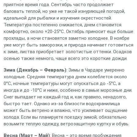
приятное время года. Сентябрь часто продолжает
баловать теплой, но уже не такой изнуряющей погодой,
идеальной для рыбалки и изучения окрестностей.
Температура постепенно снижается, днем становится
комфортно, около +20-25°C. Октябрь приносит еще больше
прохлады, а ночи становятся заметно холоднее. В ноябре
уже могут быть заморозки, и природа начинает готовиться
к зиме, листва приобретает золотистые оттенки. Осадков
осенью также немного, чаще всего это короткие дожди.
Зима (Декабрь – Февраль)
: Зимы в Чардаре умеренно
холодные. Средняя температура днем колеблется около
0°C, ночные температуры могут опускаться до -5°C, а
иногда и до -10°C и ниже, особенно в самые морозные дни.
Снег выпадает не каждый год и, как правило, ненадолго,
быстро тает. Однако из-за близости водохранилища
может быть ветрено и влажно, что усиливает ощущение
холода. Если вы планируете поездку зимой, обязательно
возьмите теплую одежду, ветрозащитную куртку и обувь.
Весна (Март – Май)
: Весна – это время пробуждения