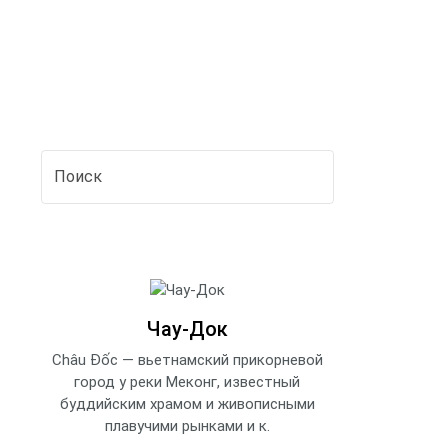
Чау-Док
Châu Đốc — вьетнамский прикорневой
город у реки Меконг, известный
буддийским храмом и живописными
плавучими рынками и к.