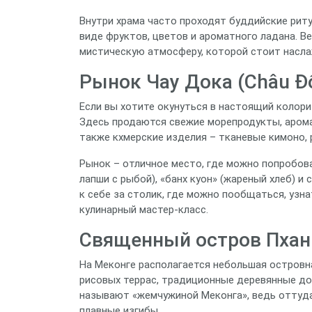
Внутри храма часто проходят буддийские рит
виде фруктов, цветов и ароматного ладана. В
мистическую атмосферу, которой стоит насла
Рынок Чау Дока (Châu Đ
Если вы хотите окунуться в настоящий колори
Здесь продаются свежие морепродукты, арома
также кхмерские изделия – тканевые кимоно, 
Рынок – отличное место, где можно попробова
лапши с рыбой), «банх куон» (жареный хлеб) 
к себе за столик, где можно пообщаться, узн
кулинарный мастер‑класс.
Священный остров Пхан Ч
На Меконге располагается небольшая островн
рисовых террас, традиционные деревянные до
называют «жемчужиной Меконга», ведь оттуд
плавные изгибы.