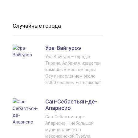
Случайные города
Ура-Вайгуроэ
Ура Вайгуро – город в
Тиране, Албания, известен
каменным мостом через
Осу и населением около
5 000 человек. Есть школа!!
Сан-Себастьян-де-
Апарисио
Сан-Себастьян-де-
Апарисио — небольшой
муниципалитет в
мексиканской Пуэбле,