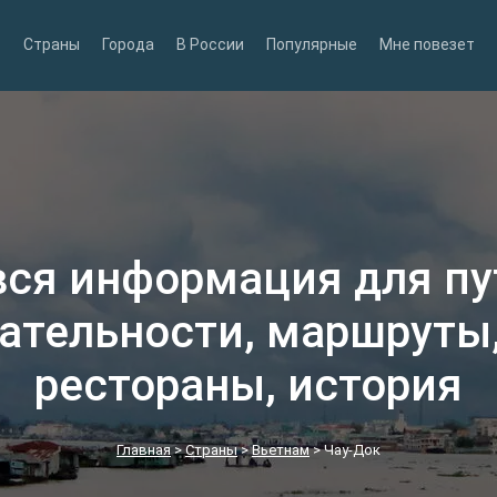
Страны
Города
В России
Популярные
Мне повезет
вся информация для п
ательности, маршруты,
рестораны, история
Главная
>
Страны
>
Вьетнам
>
Чау-Док