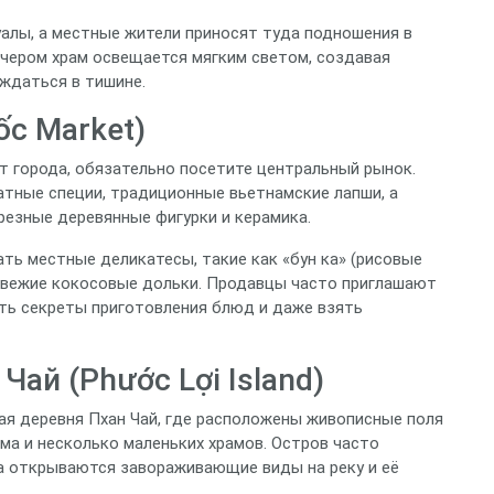
уалы, а местные жители приносят туда подношения в
ечером храм освещается мягким светом, создавая
ждаться в тишине.
ốc Market)
т города, обязательно посетите центральный рынок.
тные специи, традиционные вьетнамские лапши, а
резные деревянные фигурки и керамика.
ть местные деликатесы, такие как «бун ка» (рисовые
и свежие кокосовые дольки. Продавцы часто приглашают
ать секреты приготовления блюд и даже взять
ай (Phước Lợi Island)
ая деревня Пхан Чай, где расположены живописные поля
ма и несколько маленьких храмов. Остров часто
а открываются завораживающие виды на реку и её