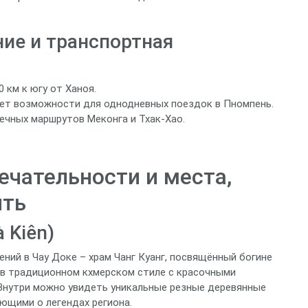
ие и транспортная
 км к югу от Ханоя.
ает возможности для однодневных поездок в Пномпень.
ечных маршрутов Меконга и Тхак-Хао.
чательности и места,
ить
 Kiên)
ний в Чау Доке – храм Чанг Куанг, посвящённый богине
н в традиционном кхмерском стиле с красочными
Внутри можно увидеть уникальные резные деревянные
ющими о легендах региона.