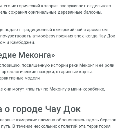
м, его исторический колорит заслуживает отдельного
отель сохранил оригинальные деревянные балконы,
где подают традиционный кхмерский чай с ароматом
 почувствовать атмосферу прежних эпох, когда Чау Док
ом и Камбоджей.
едие Меконга»
кспозицию, посвящённую истории реки Меконг и её роли
 археологические находки, старинные карты,
ерактивные модели.
 они могут «плыть» по Меконгу в мини‑кораблике,
 о городе Чау Док
а первые кхмерские племена обосновались вдоль берегов
 путь. В течение нескольких столетий эта территория