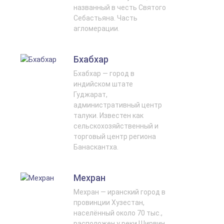
названный в честь Святого
Себастьяна. Часть
агломерации.
Бхабхар
Бхабхар — город в
индийском штате
Гуджарат,
административный центр
талуки. Известен как
сельскохозяйственный и
торговый центр региона
Банаскантха.
Мехран
Мехран — иранский город в
провинции Хузестан,
населённый около 70 тыс.,
расположен у реки Ширвин,