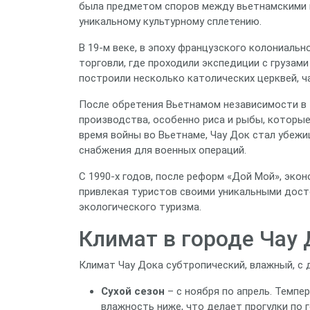
была предметом споров между вьетнамскими и
уникальному культурному сплетению.
В 19‑м веке, в эпоху французского колониаль
торговли, где проходили экспедиции с грузами
построили несколько католических церквей, ч
После обретения Вьетнамом независимости в 
производства, особенно риса и рыбы, которые 
время войны во Вьетнаме, Чау Док стал убеж
снабжения для военных операций.
С 1990‑х годов, после реформ «Дой Мой», эко
привлекая туристов своими уникальными дос
экологического туризма.
Климат в городе Чау 
Климат Чау Дока субтропический, влажный, с
Сухой сезон
– с ноября по апрель. Темпер
влажность ниже, что делает прогулки по