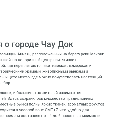
 о городе Чау Док
ровинции Аньзян, расположенный на берегу реки Меконг,
льшой, но колоритный центр притягивает
ой, где переплетаются вьетнамская, кхмерская и
историческими храмами, живописными рынками и
 вы ищете место, где можно почувствовать настоящий
выбор.
человек, и большинство жителей занимаются
лей. Здесь сохранилось множество традиционных
а местные рынки полны ярких тканей, ароматных фруктов
аходится в часовой зоне GMT+7, что удобно для
во времени составляет от 4 до 6 часов в зависимости