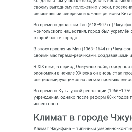
когда на этом участке находилось небольшое 
своему выгодному положению у реки, поселен
связывавший северные и южные регионы Кита
Во времена династии Тан (618–907 гг.) Чжунфэн 
монгольского нашествия, город был укреплён 
старой части города.
В эпоху правления Мин (1368–1644 гг.) Чжунфэ
своими мастерами-резчиками, создававшими и
В XIX веке, в период Опиумных войн, город по
экономики в начале XX века он вновь стал 
специализирующимся на лёгкой промышленнос
Во времена Культурной революции (1966–1976 
учреждения, однако после реформ 80‑х годов 
инвесторов.
Климат в городе Чжу
Климат Чжунфэна – типичный умеренно-конти