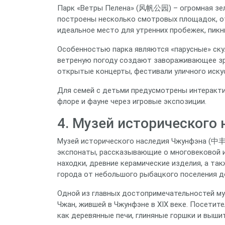
Парк «Ветры Пелена» (风帆公园) – огромная зелен
построены несколько смотровых площадок, от
идеальное место для утренних пробежек, пикн
Особенностью парка являются «парусные» скул
ветреную погоду создают завораживающее зре
открытые концерты, фестивали уличного искус
Для семей с детьми предусмотрены интеракти
флоре и фауне через игровые экспозиции.
4. Музей исторического
Музей исторического наследия Чжунфэна (中
экспонаты, рассказывающие о многовековой и
находки, древние керамические изделия, а т
города от небольшого рыбацкого поселения д
Одной из главных достопримечательностей му
Чжан, жившей в Чжунфэне в XIX веке. Посетит
как деревянные печи, глиняные горшки и выши