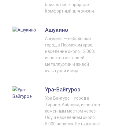
близостью к природе.
Комфортный для жизни.
Ашукино
Ашукино — небольшой
город в Пермском крае,
население около 12 000,
известен историей
металлургии и живой
культурой и мир.
Ура-Вайгуроэ
Ура Вайгуро – город в
Тиране, Албания, известен
каменным мостом через
Осу и населением около
5 000 человек. Есть школа!!