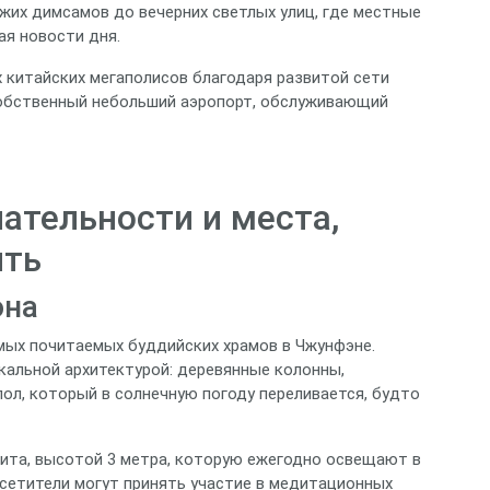
ежих димсамов до вечерних светлых улиц, где местные
ая новости дня.
 китайских мегаполисов благодаря развитой сети
собственный небольший аэропорт, обслуживающий
ательности и места,
ить
она
мых почитаемых буддийских храмов в Чжунфэне.
икальной архитектурой: деревянные колонны,
ол, который в солнечную погоду переливается, будто
рита, высотой 3 метра, которую ежегодно освещают в
осетители могут принять участие в медитационных