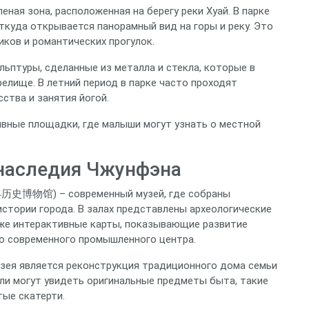
ая зона, расположенная на берегу реки Хуай. В парке
куда открывается панорамный вид на горы и реку. Это
иков и романтических прогулок.
ьптуры, сделанные из металла и стекла, которые в
лище. В летний период в парке часто проходят
ства и занятия йогой.
вные площадки, где малыши могут узнать о местной
 наследия Чжунфэна
丰历史博物馆) – современный музей, где собраны
стории города. В залах представлены археологические
акже интерактивные карты, показывающие развитие
о современного промышленного центра.
зея является реконструкция традиционного дома семьи
ели могут увидеть оригинальные предметы быта, такие
тые скатерти.