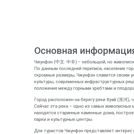
Основная информация
Чжунфэн (中文: 中丰) – небольшой, но живописны
По данным последней переписи, население гор
скромные размеры, Чжунфэн славится своим 
культуры, современных инфраструктурных реш
положения между горными хребтами и плодор
Город расположен на берегу реки Хуай (淮河), 
Сейчас эта река – одно из самых живописных 
находятся старинные каменные дома, построен
парки и культурные центры.
Для туристов Чжунфэн представляет интерес 