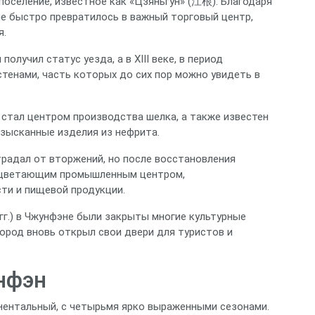
поселение, известное как «Цзяньгун» (江根). Благодаря
ие быстро превратилось в важный торговый центр,
я.
получил статус уезда, а в XIII веке, в период
стенами, часть которых до сих пор можно увидеть в
н стал центром производства шелка, а также известен
зысканные изделия из нефрита.
страдал от вторжений, но после восстановления
процветающим промышленным центром,
ти и пищевой продукции.
гг.) в Чжунфэне были закрыты многие культурные
город вновь открыл свои двери для туристов и
нфэн
нентальный, с четырьмя ярко выраженными сезонами.