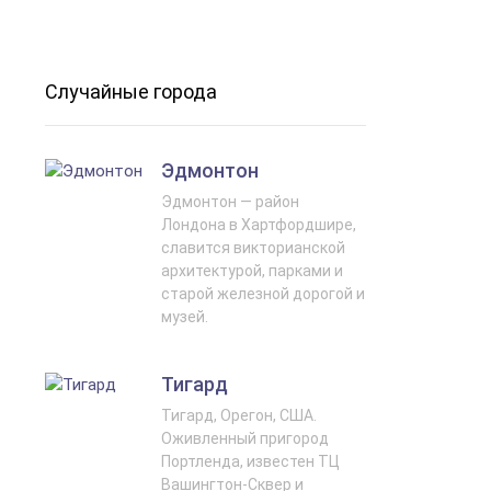
Случайные города
Эдмонтон
Эдмонтон — район
Лондона в Хартфордшире,
славится викторианской
архитектурой, парками и
старой железной дорогой и
музей.
Тигард
Тигард, Орегон, США.
Оживленный пригород
Портленда, известен ТЦ
Вашингтон-Сквер и