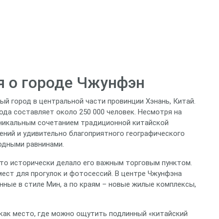
 о городе Чжунфэн
й город в центральной части провинции Хэнань, Китай.
ода составляет около 250 000 человек. Несмотря на
уникальным сочетанием традиционной китайской
ений и удивительно благоприятного географического
одными равнинами.
что исторически делало его важным торговым пунктом.
мест для прогулок и фотосессий. В центре Чжунфэна
ные в стиле Мин, а по краям – новые жилые комплексы,
как место, где можно ощутить подлинный «китайский