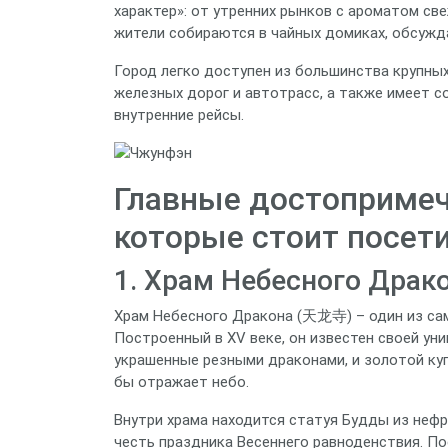
характер»: от утренних рынков с ароматом св
жители собираются в чайных домиках, обсужд
Город легко доступен из большинства крупных
железных дорог и автотрасс, а также имеет 
внутренние рейсы.
Главные достопримеч
которые стоит посет
1. Храм Небесного Драк
Храм Небесного Дракона (天龙寺) – один из са
Построенный в XV веке, он известен своей ун
украшенные резными драконами, и золотой куп
бы отражает небо.
Внутри храма находится статуя Будды из неф
честь праздника Весеннего равноденствия. П