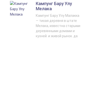
Кампунг Бару Улу
Мелака
Кампунг Бару Улу Малакка
— тихая деревня в штате
Мелака, известна старыми
деревянными домами и
кухней. и живой рынок. да