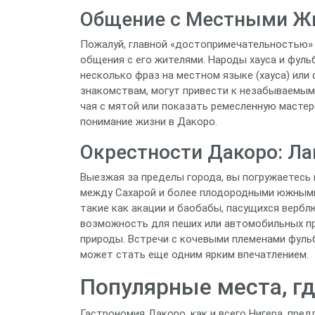
Общение с Местными Жи
Пожалуй, главной «достопримечательностью»
общения с его жителями. Народы хауса и фул
несколько фраз на местном языке (хауса) или
знакомствам, могут привести к незабываемым 
чая с мятой или показать ремесленную масте
понимание жизни в Дакоро.
Окрестности Дакоро: Л
Выезжая за пределы города, вы погружаетесь
между Сахарой и более плодородными южными 
такие как акации и баобабы, пасущихся вербл
возможность для пеших или автомобильных п
природы. Встречи с кочевыми племенами фульбе
может стать еще одним ярким впечатлением.
Популярные места, г
Гастрономия Дакоро, как и всего Нигера, пре