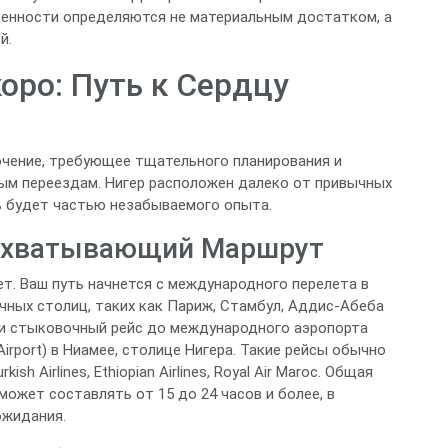
е ценности определяются не материальным достатком, а
й.
оро: Путь к Сердцу
ючение, требующее тщательного планирования и
ым переездам. Нигер расположен далеко от привычных
ь будет частью незабываемого опыта.
 Захватывающий Маршрут
ет. Ваш путь начнется с международного перелета в
чных столиц, таких как Париж, Стамбул, Аддис-Абеба
ти стыковочный рейс до международного аэропорта
 Airport) в Ниамее, столице Нигера. Такие рейсы обычно
h Airlines, Ethiopian Airlines, Royal Air Maroc. Общая
может составлять от 15 до 24 часов и более, в
ожидания.