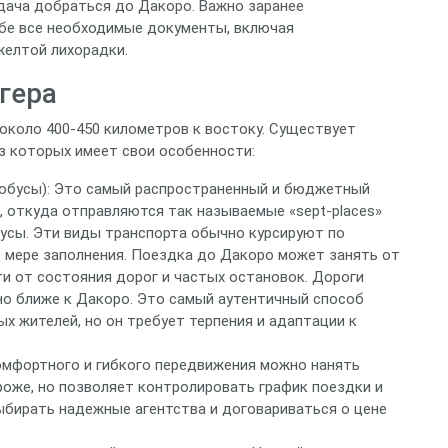
адача добраться до Дакоро. Важно заранее
ебе все необходимые документы, включая
желтой лихорадки.
гера
около 400-450 километров к востоку. Существует
з которых имеет свои особенности:
тобусы): Это самый распространенный и бюджетный
, откуда отправляются так называемые «sept-places»
бусы. Эти виды транспорта обычно курсируют по
 мере заполнения. Поездка до Дакоро может занять от
сти от состояния дорог и частых остановок. Дороги
но ближе к Дакоро. Это самый аутентичный способ
 жителей, но он требует терпения и адаптации к
омфортного и гибкого передвижения можно нанять
роже, но позволяет контролировать график поездки и
ыбирать надежные агентства и договариваться о цене