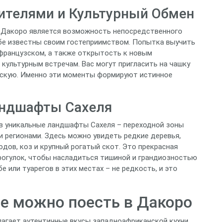
телями и Культурный Обмен
 Дакоро является возможность непосредственного
ьбе известны своим гостеприимством. Попытка выучить
 французском, а также открытость к новым
культурным встречам. Вас могут пригласить на чашку
рскую. Именно эти моменты формируют истинное
андшафты Сахеля
 в уникальные ландшафты Сахеля – переходной зоны
регионами. Здесь можно увидеть редкие деревья,
юдов, коз и крупный рогатый скот. Это прекрасная
рогулок, чтобы насладиться тишиной и грандиозностью
 или туарегов в этих местах – не редкость, и это
де можно поесть в Дакоро
длагает аутентичные вкусы западноафриканской кухни,