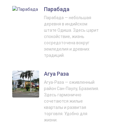
Парабада
Парабада — небольшая
деревня в индийском
штате Одиша. Здесь царит
спокойствие, жизнь
сосредоточена вокруг
земледелия и древних
традиций.
Агуа Раза
Агуа-Раза — оживленный
район Сан-Паулу, Бразилия.
Здесь гармонично
сочетаются жилые
кварталы и развитая
торговля. Удобно для
жизни.