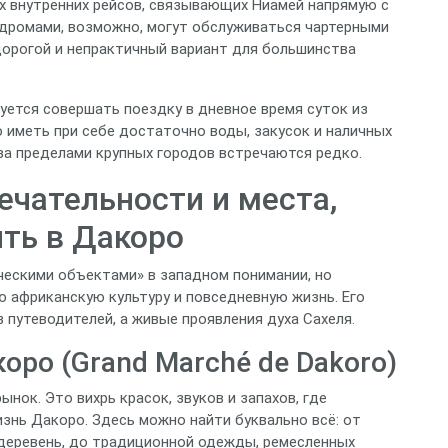
ых внутренних рейсов, связывающих Ниамей напрямую с
дромами, возможно, могут обслуживаться чартерными
 дорогой и непрактичный вариант для большинства
уется совершать поездку в дневное время суток из
 иметь при себе достаточно воды, закусок и наличных
за пределами крупных городов встречаются редко.
чательности и места,
ить в Дакоро
ческими объектами» в западном понимании, но
ю африканскую культуру и повседневную жизнь. Его
 путеводителей, а живые проявления духа Сахеля.
ро (Grand Marché de Dakoro)
ынок. Это вихрь красок, звуков и запахов, где
знь Дакоро. Здесь можно найти буквально всё: от
 деревень, до традиционной одежды, ремесленных