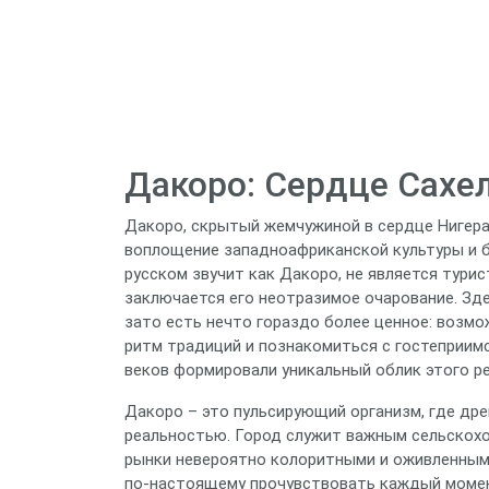
Дакоро: Сердце Сахе
Дакоро, скрытый жемчужиной в сердце Нигера
воплощение западноафриканской культуры и бе
русском звучит как Дакоро, не является тури
заключается его неотразимое очарование. Зде
зато есть нечто гораздо более ценное: возмо
ритм традиций и познакомиться с гостеприим
веков формировали уникальный облик этого ре
Дакоро – это пульсирующий организм, где др
реальностью. Город служит важным сельскохо
рынки невероятно колоритными и оживленными
по-настоящему прочувствовать каждый момент