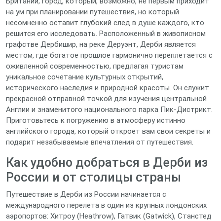
Британии, город, который, возможно, не первым приходит
на ум при планировании путешествия, но который
несомненно оставит глубокий след в душе каждого, кто
решится его исследовать. Расположенный в живописном
графстве Дербишир, на реке Деруэнт, Дерби является
местом, где богатое прошлое гармонично переплетается с
оживленной современностью, предлагая туристам
уникальное сочетание культурных открытий,
исторического наследия и природной красоты. Он служит
прекрасной отправной точкой для изучения центральной
Англии и знаменитого национального парка Пик-Дистрикт.
Приготовьтесь к погружению в атмосферу истинно
английского города, который откроет вам свои секреты и
подарит незабываемые впечатления от путешествия.
Как удобно добраться в Дерби из
России и от столицы страны
Путешествие в Дерби из России начинается с
международного перелета в один из крупных лондонских
аэропортов: Хитроу (Heathrow), Гатвик (Gatwick), Станстед