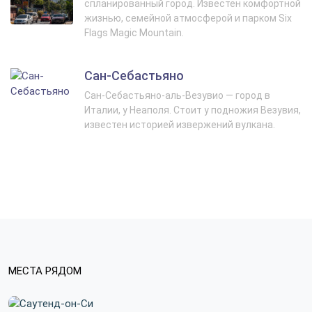
спланированный город. Известен комфортной
жизнью, семейной атмосферой и парком Six
Flags Magic Mountain.
Сан-Себастьяно
Сан-Себастьяно-аль-Везувио — город в
Италии, у Неаполя. Стоит у подножия Везувия,
известен историей извержений вулкана.
МЕСТА РЯДОМ