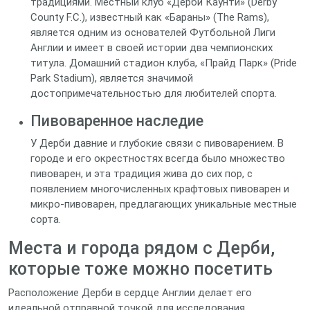
традициями. Местный клуб «Дерби Каунти» (Derby
County F.C.), известный как «Бараны» (The Rams),
является одним из основателей Футбольной Лиги
Англии и имеет в своей истории два чемпионских
титула. Домашний стадион клуба, «Прайд Парк» (Pride
Park Stadium), является значимой
достопримечательностью для любителей спорта.
Пивоваренное наследие
У Дерби давние и глубокие связи с пивоварением. В
городе и его окрестностях всегда было множество
пивоварен, и эта традиция жива до сих пор, с
появлением многочисленных крафтовых пивоварен и
микро-пивоварен, предлагающих уникальные местные
сорта.
Места и города рядом с Дерби,
которые тоже можно посетить
Расположение Дерби в сердце Англии делает его
идеальной отправной точкой для исследования