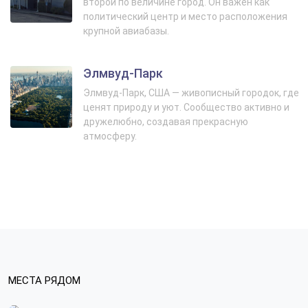
второй по величине город. Он важен как
политический центр и место расположения
крупной авиабазы.
Элмвуд-Парк
Элмвуд-Парк, США — живописный городок, где
ценят природу и уют. Сообщество активно и
дружелюбно, создавая прекрасную
атмосферу.
МЕСТА РЯДОМ