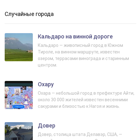
Случайные города
Кальдаро на винной дороге
Кальдаро — живописный город в Южном
Тироле, на винном маршруте, известен
озером, террасами винограда и старинным
центром.
Охару
Охара — небольшой город в префектуре Айти,
около 30 000 жителей известен весенними
сакурами и близостью к Нагоя и жизнь.
Довер
Довер, столица штата Делавэр, США, —