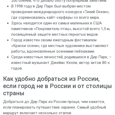
200 оленей, что делало охоту популярным занятием.
В 1998 году в Дир Парк был выбран местом
проведения международного конкурса «Тихий Океан»,
где соревновались кайт‑серферы со всего мира.
Здесь находится один из самых маленьких в США
памятников «Покровитель птиц», высотой всего 1,5 м,
посвящённый защите местных пернатых видов.
Город известен своим ежегодным фестивалем
«Краски осени», где местные художники выставляют
работы, вдохновлённые осенними пейзажами.
Среди известных личностей, родившихся в Дир Парк, –
известный музыкант Джеймс Келли, автор хитов 80‑х
годов.
Как удобно добраться из России,
если город не в России и от столицы
страны
Добраться до Дир Парк из России проще, чем кажется,
если планировать путешествие заранее. Самый удобный
маршрут включает несколько этапов: