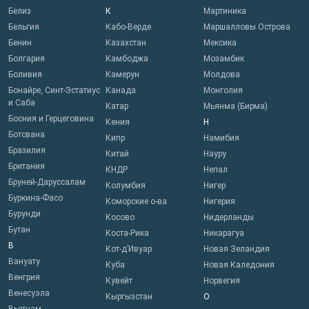
Белиз
К
Мартиника
Бельгия
Кабо-Верде
Маршалловы Острова
Бенин
Казахстан
Мексика
Болгария
Камбоджа
Мозамбик
Боливия
Камерун
Молдова
Бонайре, Синт-Эстатиус
Канада
Монголия
и Саба
Катар
Мьянма (Бирма)
Босния и Герцеговина
Кения
Н
Ботсвана
Кипр
Намибия
Бразилия
Китай
Науру
Британия
КНДР
Непал
Бруней-Даруссалам
Колумбия
Нигер
Буркина-Фасо
Коморские о-ва
Нигерия
Бурунди
Косово
Нидерланды
Бутан
Коста-Рика
Никарагуа
В
Кот-д’Ивуар
Новая Зеландия
Вануату
Куба
Новая Каледония
Венгрия
Кувейт
Норвегия
Венесуэла
Кыргызстан
О