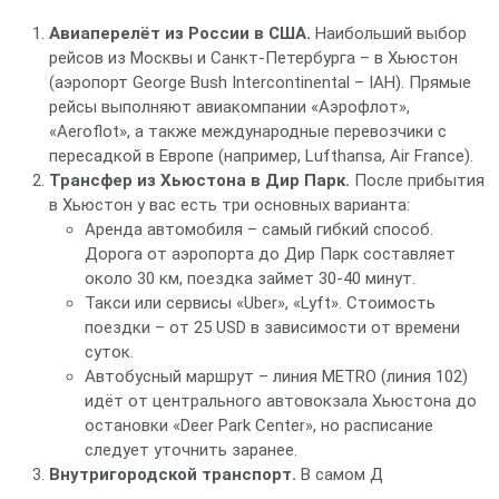
Авиаперелёт из России в США.
Наибольший выбор
рейсов из Москвы и Санкт‑Петербурга – в Хьюстон
(аэропорт George Bush Intercontinental – IAH). Прямые
рейсы выполняют авиакомпании «Аэрофлот»,
«Aeroflot», а также международные перевозчики с
пересадкой в Европе (например, Lufthansa, Air France).
Трансфер из Хьюстона в Дир Парк.
После прибытия
в Хьюстон у вас есть три основных варианта:
Аренда автомобиля – самый гибкий способ.
Дорога от аэропорта до Дир Парк составляет
около 30 км, поездка займет 30‑40 минут.
Такси или сервисы «Uber», «Lyft». Стоимость
поездки – от 25 USD в зависимости от времени
суток.
Автобусный маршрут – линия METRO (линия 102)
идёт от центрального автовокзала Хьюстона до
остановки «Deer Park Center», но расписание
следует уточнить заранее.
Внутригородской транспорт.
В самом Д