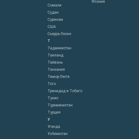
Япония
Сомали
Судан
Суринам
США
Сьерра-Леоне
Т
Таджикистан
Таиланд
Тайвань
Танзания
Тимор-Лесте
Того
Тринидад и Тобаго
Тунис
Туркменистан
Турция
У
Уганда
Узбекистан