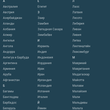
А
Е
Л
Австралия
Египет
Лаос
Австрия
З
Латвия
Азербайджан
Заир
Лесото
Аланды
Замбия
Либерия
Албания
Западная Сахара
Ливан
Алжир
Зимбабве
Ливия
Ангилья
И
Литва
Ангола
Израиль
Лихтенштейн
Андорра
Индия
Люксембург
Антигуа и Барбуда
Индонезия
М
Аргентина
Иордания
Маврикий
Армения
Ирак
Мавритания
Аруба
Иран
Мадагаскар
Афганистан
Ирландия
Майотта
Б
Исландия
Малави
Багамы
Испания
Малайзия
Бангладеш
Италия
Мали
Барбадос
Й
Мальдивы
Беларусь
Йемен
Мальта