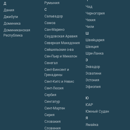
Ч
Румыния
Д
Чад
С
Дания
Черногория
Сальвадор
Джибути
Чехия
Самоа
Доминика
Чили
Сан-Марино
Доминиканская
Ш
Республика
Саудовская Аравия
Швейцария
Северная Македония
Швеция
Сейшельские о-ва
Шри-Ланка
Сен-Пьер и Микелон
Э
Сенегал
Эквадор
Сент-Винсент и
Эсватини
Гренадины
Эстония
Сент-Китс и Невис
Эфиопия
Сент-Люсия
Сербия
Ю
Сингапур
ЮАР
Синт-Мартен
Южный Судан
Сирия
Я
Словакия
Ямайка
Словения