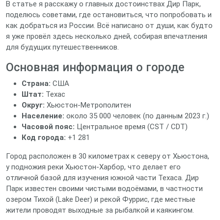
В статье я расскажу о главных достоинствах Дир Парк,
поделюсь советами, где остановиться, что попробовать и
как добраться из России. Всё написано от души, как будто
я уже провёл здесь несколько дней, собирая впечатления
для будущих путешественников.
Основная информация о городе
Страна:
США
Штат:
Техас
Округ:
Хьюстон‑Метрополитен
Население:
около 35 000 человек (по данным 2023 г.)
Часовой пояс:
Центральное время (CST / CDT)
Код города:
+1 281
Город расположен в 30 километрах к северу от Хьюстона,
у подножия реки Хьюстон-Харбор, что делает его
отличной базой для изучения южной части Техаса. Дир
Парк известен своими чистыми водоёмами, в частности
озером Тихой (Lake Deer) и рекой Фуррис, где местные
жители проводят выходные за рыбалкой и каякингом.