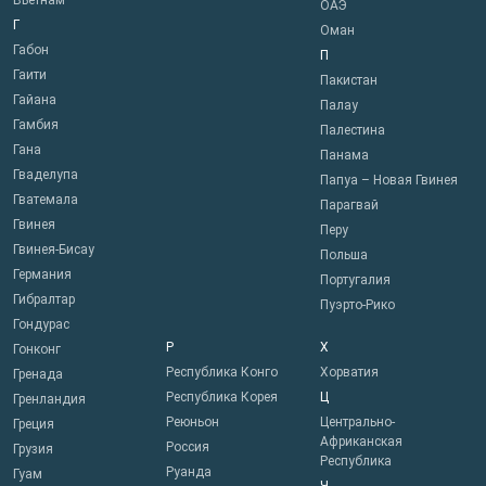
Вьетнам
ОАЭ
Г
Оман
Габон
П
Гаити
Пакистан
Гайана
Палау
Гамбия
Палестина
Гана
Панама
Гваделупа
Папуа – Новая Гвинея
Гватемала
Парагвай
Гвинея
Перу
Гвинея-Бисау
Польша
Германия
Португалия
Гибралтар
Пуэрто-Рико
Гондурас
Р
Х
Гонконг
Республика Конго
Хорватия
Гренада
Республика Корея
Ц
Гренландия
Реюньон
Центрально-
Греция
Африканская
Россия
Грузия
Республика
Руанда
Гуам