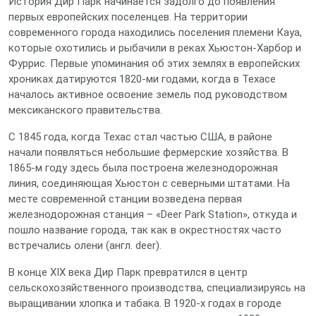
История Дир Парк начинается задолго до появления
первых европейских поселенцев. На территории
современного города находились поселения племени Кауа,
которые охотились и рыбачили в реках Хьюстон-Харбор и
Фуррис. Первые упоминания об этих землях в европейских
хрониках датируются 1820‑ми годами, когда в Техасе
началось активное освоение земель под руководством
мексиканского правительства.
С 1845 года, когда Техас стал частью США, в районе
начали появляться небольшие фермерские хозяйства. В
1865‑м году здесь была построена железнодорожная
линия, соединяющая Хьюстон с северными штатами. На
месте современной станции возведена первая
железнодорожная станция – «Deer Park Station», откуда и
пошло название города, так как в окрестностях часто
встречались олени (англ. deer).
В конце XIX века Дир Парк превратился в центр
сельскохозяйственного производства, специализируясь на
выращивании хлопка и табака. В 1920‑х годах в городе