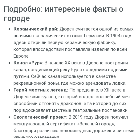
Подробно: интересные факты о
городе
Керамический рай:
Дюрен считается одной из самых
значимых керамических столиц Германии. В 1904 году
здесь открыли первую керамическую фабрику,
которая впоследствии поставляла изделия по всей
Европе.
Канал «Рур»:
В начале XX века в Дюрене построили
канал, соединяющий реку Рур с соседними водными
путями. Сейчас канал используется в качестве
рекреационной зоны, где можно арендовать лодки.
Герой местных легенд:
По преданию, в XIII веке в
Дюрене жил кузнец, который создал волшебный меч,
способный отгонять драконов. Эта история до сих
пор вдохновляет местные театральные постановки.
Экологический проект:
В 2019 году Дюрен получил
международный сертификат «Зелёный город»,
благодаря развитию велосипедных дорожек и системе
уличного озеленения.