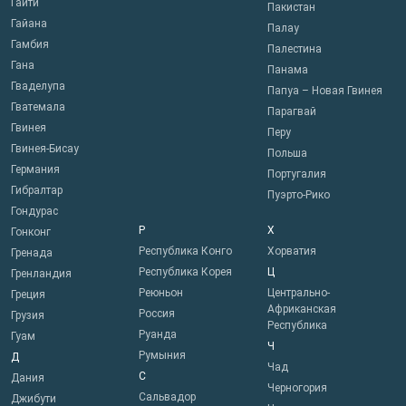
Гаити
Пакистан
Гайана
Палау
Гамбия
Палестина
Гана
Панама
Гваделупа
Папуа – Новая Гвинея
Гватемала
Парагвай
Гвинея
Перу
Гвинея-Бисау
Польша
Германия
Португалия
Гибралтар
Пуэрто-Рико
Гондурас
Р
Х
Гонконг
Республика Конго
Хорватия
Гренада
Республика Корея
Ц
Гренландия
Реюньон
Центрально-
Греция
Африканская
Россия
Грузия
Республика
Руанда
Гуам
Ч
Румыния
Д
Чад
С
Дания
Черногория
Сальвадор
Джибути