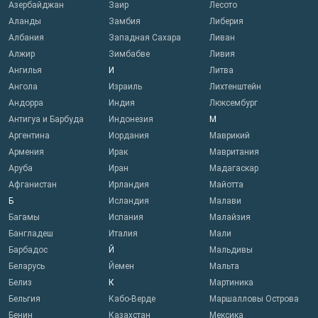
Азербайджан
Заир
Лесото
Аланды
Замбия
Либерия
Албания
Западная Сахара
Ливан
Алжир
Зимбабве
Ливия
Ангилья
И
Литва
Ангола
Израиль
Лихтенштейн
Андорра
Индия
Люксембург
Антигуа и Барбуда
Индонезия
М
Аргентина
Иордания
Маврикий
Армения
Ирак
Мавритания
Аруба
Иран
Мадагаскар
Афганистан
Ирландия
Майотта
Б
Исландия
Малави
Багамы
Испания
Малайзия
Бангладеш
Италия
Мали
Барбадос
Й
Мальдивы
Беларусь
Йемен
Мальта
Белиз
К
Мартиника
Бельгия
Кабо-Верде
Маршалловы Острова
Бенин
Казахстан
Мексика