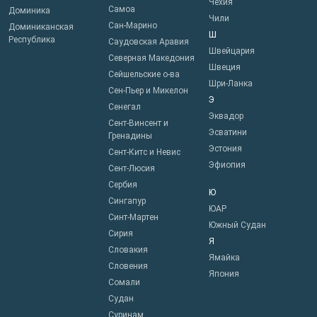
Чехия
Самоа
Доминика
Чили
Сан-Марино
Доминиканская
Ш
Республика
Саудовская Аравия
Швейцария
Северная Македония
Швеция
Сейшельские о-ва
Шри-Ланка
Сен-Пьер и Микелон
Э
Сенегал
Эквадор
Сент-Винсент и
Эсватини
Гренадины
Эстония
Сент-Китс и Невис
Эфиопия
Сент-Люсия
Сербия
Ю
Сингапур
ЮАР
Синт-Мартен
Южный Судан
Сирия
Я
Словакия
Ямайка
Словения
Япония
Сомали
Судан
Суринам