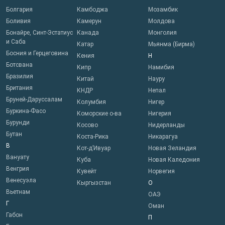
Болгария
Камбоджа
Мозамбик
Боливия
Камерун
Молдова
Бонайре, Синт-Эстатиус
Канада
Монголия
и Саба
Катар
Мьянма (Бирма)
Босния и Герцеговина
Кения
Н
Ботсвана
Кипр
Намибия
Бразилия
Китай
Науру
Британия
КНДР
Непал
Бруней-Даруссалам
Колумбия
Нигер
Буркина-Фасо
Коморские о-ва
Нигерия
Бурунди
Косово
Нидерланды
Бутан
Коста-Рика
Никарагуа
В
Кот-д’Ивуар
Новая Зеландия
Вануату
Куба
Новая Каледония
Венгрия
Кувейт
Норвегия
Венесуэла
Кыргызстан
О
Вьетнам
ОАЭ
Г
Оман
Габон
П