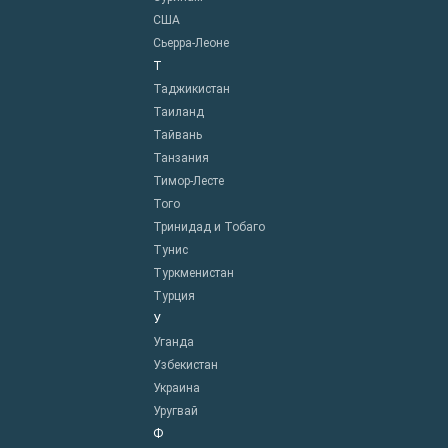
США
Сьерра-Леоне
Т
Таджикистан
Таиланд
Тайвань
Танзания
Тимор-Лесте
Того
Тринидад и Тобаго
Тунис
Туркменистан
Турция
У
Уганда
Узбекистан
Украина
Уругвай
Ф