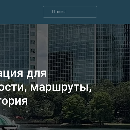
ация для
ости, маршруты,
тория