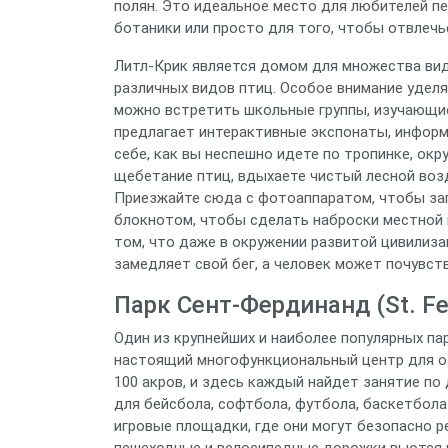
полян. Это идеальное место для любителей пе
ботаники или просто для того, чтобы отвлечь
Литл-Крик является домом для множества видо
различных видов птиц. Особое внимание удел
можно встретить школьные группы, изучающие
предлагает интерактивные экспонаты, информ
себе, как вы неспешно идете по тропинке, ок
щебетание птиц, вдыхаете чистый лесной возд
Приезжайте сюда с фотоаппаратом, чтобы зап
блокнотом, чтобы сделать наброски местной 
том, что даже в окружении развитой цивилиза
замедляет свой бег, а человек может почувст
Парк Сент-Фердинанд (St. Fe
Один из крупнейших и наиболее популярных па
настоящий многофункциональный центр для от
100 акров, и здесь каждый найдет занятие по
для бейсбола, софтбола, футбола, баскетбол
игровые площадки, где они могут безопасно р
пешеходные и велосипедные дорожки вьются п