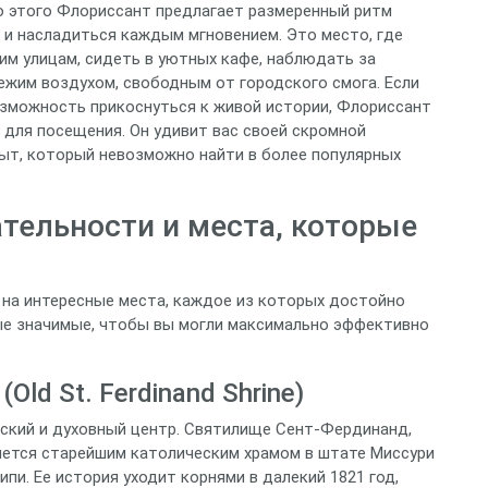
о этого Флориссант предлагает размеренный ритм
и насладиться каждым мгновением. Это место, где
им улицам, сидеть в уютных кафе, наблюдать за
жим воздухом, свободным от городского смога. Если
озможность прикоснуться к живой истории, Флориссант
 для посещения. Он удивит вас своей скромной
пыт, который невозможно найти в более популярных
тельности и места, которые
 на интересные места, каждое из которых достойно
ые значимые, чтобы вы могли максимально эффективно
ld St. Ferdinand Shrine)
еский и духовный центр. Святилище Сент-Фердинанд,
яется старейшим католическим храмом в штате Миссури
ипи. Ее история уходит корнями в далекий 1821 год,