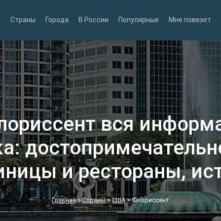
Страны
Города
В России
Популярные
Мне повезет
лориссент вся информ
а: достопримечательн
иницы и рестораны, ис
Главная
>
Страны
>
США
>
Флориссент