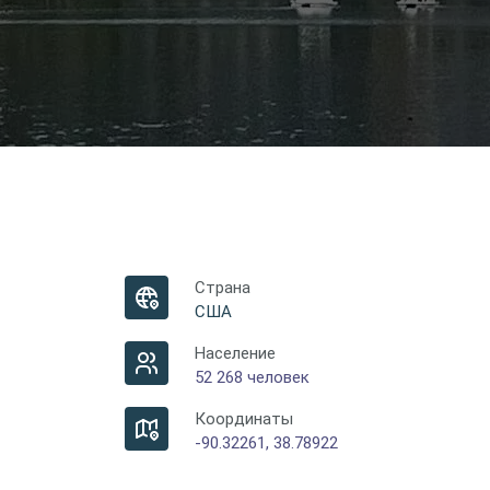
Страна
США
Население
52 268 человек
Координаты
-90.32261, 38.78922