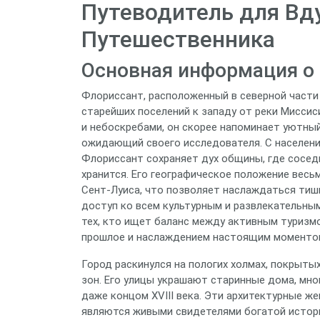
Путеводитель для Вд
Путешественника
Основная информация о 
Флориссант, расположенный в северной части 
старейших поселений к западу от реки Миссиси
и небоскребами, он скорее напоминает уютны
ожидающий своего исследователя. С населени
Флориссант сохраняет дух общины, где соседи
хранится. Его географическое положение весьм
Сент-Луиса, что позволяет наслаждаться тиши
доступ ко всем культурным и развлекательны
тех, кто ищет баланс между активным туриз
прошлое и наслаждением настоящим моменто
Город раскинулся на пологих холмах, покрыты
зон. Его улицы украшают старинные дома, мно
даже концом XVIII века. Эти архитектурные ж
являются живыми свидетелями богатой истори