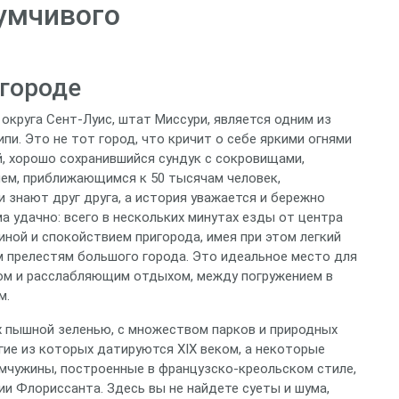
умчивого
городе
округа Сент-Луис, штат Миссури, является одним из
пи. Это не тот город, что кричит о себе яркими огнями
й, хорошо сохранившийся сундук с сокровищами,
ем, приближающимся к 50 тысячам человек,
 знают друг друга, а история уважается и бережно
а удачно: всего в нескольких минутах езды от центра
ной и спокойствием пригорода, имея при этом легкий
м прелестям большого города. Это идеальное место для
мом и расслабляющим отдыхом, между погружением в
м.
х пышной зеленью, с множеством парков и природных
гие из которых датируются XIX веком, а некоторые
емчужины, построенные в французско-креольском стиле,
и Флориссанта. Здесь вы не найдете суеты и шума,