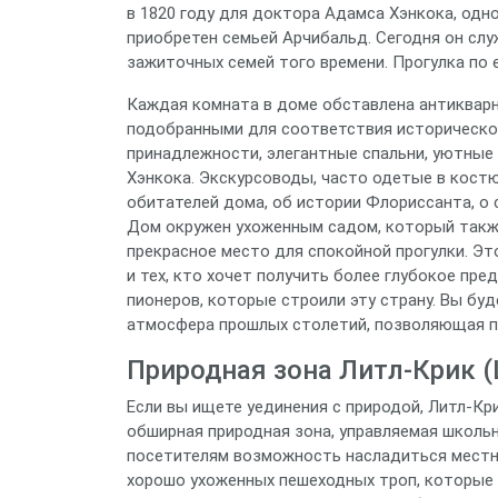
в 1820 году для доктора Адамса Хэнкока, одн
приобретен семьей Арчибальд. Сегодня он с
зажиточных семей того времени. Прогулка по 
Каждая комната в доме обставлена антиквар
подобранными для соответствия исторической
принадлежности, элегантные спальни, уютные
Хэнкока. Экскурсоводы, часто одетые в кост
обитателей дома, об истории Флориссанта, о 
Дом окружен ухоженным садом, который также 
прекрасное место для спокойной прогулки. Эт
и тех, кто хочет получить более глубокое пр
пионеров, которые строили эту страну. Вы бу
атмосфера прошлых столетий, позволяющая п
Природная зона Литл-Крик (Li
Если вы ищете уединения с природой, Литл-Кр
обширная природная зона, управляемая школь
посетителям возможность насладиться местно
хорошо ухоженных пешеходных троп, которые 