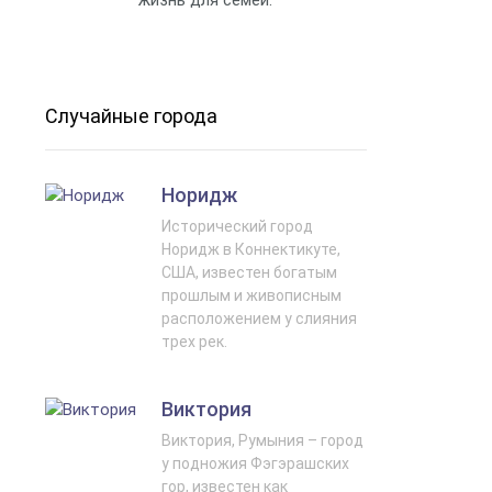
Случайные города
Норидж
Исторический город
Норидж в Коннектикуте,
США, известен богатым
прошлым и живописным
расположением у слияния
трех рек.
Виктория
Виктория, Румыния – город
у подножия Фэгэрашских
гор, известен как