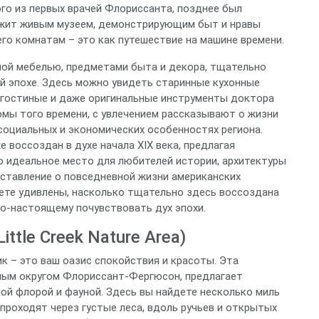
ого из первых врачей Флориссанта, позднее был
лужит живым музеем, демонстрирующим быт и нравы
его комнатам – это как путешествие на машине времени.
ной мебелью, предметами быта и декора, тщательно
 эпохе. Здесь можно увидеть старинные кухонные
 гостиные и даже оригинальные инструменты доктора
юмы того времени, с увлечением рассказывают о жизни
социальных и экономических особенностях региона.
воссоздан в духе начала XIX века, предлагая
о идеальное место для любителей истории, архитектуры
едставление о повседневной жизни американских
дете удивлены, насколько тщательно здесь воссоздана
о-настоящему почувствовать дух эпохи.
ttle Creek Nature Area)
ик – это ваш оазис спокойствия и красоты. Эта
ным округом Флориссант-Фергюсон, предлагает
й флорой и фауной. Здесь вы найдете несколько миль
проходят через густые леса, вдоль ручьев и открытых