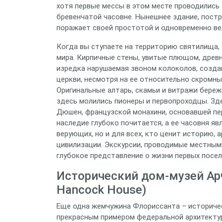
хотя первые мессы в этом месте проводились з
бревенчатой часовне. Нынешнее здание, постр
поражает своей простотой и одновременно ве
Когда вы ступаете на территорию святилища, 
мира. Кирпичные стены, увитые плющом, древн
изредка нарушаемая звоном колоколов, созда
церкви, несмотря на ее относительно скромн
Оригинальные алтарь, скамьи и витражи береж
здесь молились пионеры и первопроходцы. Зд
Дюшен, французской монахини, основавшей пер
наследие глубоко почитается, а ее часовня я
верующих, но и для всех, кто ценит историю, 
цивилизации. Экскурсии, проводимые местны
глубокое представление о жизни первых посел
Исторический дом-музей Арч
Hancock House)
Еще одна жемчужина Флориссанта – историче
прекрасным примером федеральной архитектур