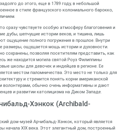
адолго до этого, еще в 1789 году, в небольшой
оенное в стиле французского колониального барокко,
личием.
то сразу чувствуете особую атмосферу благоговения и
ие дубы, шепчущие истории веков, и тишина, лишь
ют ощущение полного погружения в прошлое. Внутри
ые размеры, ощущается мощь истории и духовности.
но сохранены, позволяя посетителям представить, как
есь же находится могила святой Роуз Филиппины
вые школы для девочек и индейцев в регионе. Ее
вляется местом паломничества. Это место не только для
архитектуру и стремится понять корни американской
ми волонтерами, обычно очень информативны и дают
енцев и развитии католицизма на Диком Западе.
ибальд-Хэнкок (Archibald-
ский дом-музей Арчибальд-Хэнкок, который является
ы начала XIX века. Этот элегантный дом, построенный