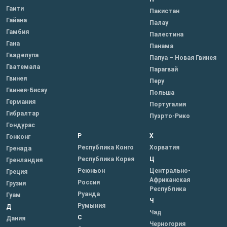
Гаити
Пакистан
Гайана
Палау
Гамбия
Палестина
Гана
Панама
Гваделупа
Папуа – Новая Гвинея
Гватемала
Парагвай
Гвинея
Перу
Гвинея-Бисау
Польша
Германия
Португалия
Гибралтар
Пуэрто-Рико
Гондурас
Р
Х
Гонконг
Республика Конго
Хорватия
Гренада
Республика Корея
Ц
Гренландия
Реюньон
Центрально-
Греция
Африканская
Россия
Грузия
Республика
Руанда
Гуам
Ч
Румыния
Д
Чад
С
Дания
Черногория