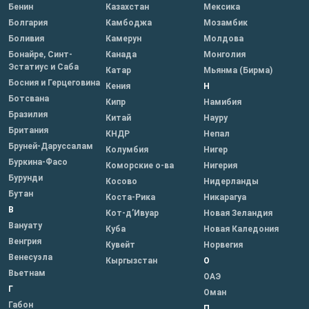
Бенин
Казахстан
Мексика
Болгария
Камбоджа
Мозамбик
Боливия
Камерун
Молдова
Бонайре, Синт-
Канада
Монголия
Эстатиус и Саба
Катар
Мьянма (Бирма)
Босния и Герцеговина
Кения
Н
Ботсвана
Кипр
Намибия
Бразилия
Китай
Науру
Британия
КНДР
Непал
Бруней-Даруссалам
Колумбия
Нигер
Буркина-Фасо
Коморские о-ва
Нигерия
Бурунди
Косово
Нидерланды
Бутан
Коста-Рика
Никарагуа
В
Кот-д’Ивуар
Новая Зеландия
Вануату
Куба
Новая Каледония
Венгрия
Кувейт
Норвегия
Венесуэла
Кыргызстан
О
Вьетнам
ОАЭ
Г
Оман
Габон
П