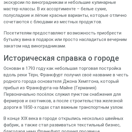
экскурсии по виноградникам и небольшие кулинарные
мастер‑классы. В их ассортименте – белые сухие,
полусладкие и лёгкие красные варианты, которые отлично
сочетаются с блюдами из местных продуктов.
Посетителям предоставляют возможность приобрести
бутылку вина в подарок или просто насладиться вечерним
закатом над виноградниками.
Историческая справка о городе
Основан в 1793 году как небольшая торговая постройка
вдоль реки Тёрн, Франкфурт получил своё название в честь
родного города основателя Джона Хемптона, который
прибыл из Франкфурта-на-Майне (Германия).
Первоначально посёлок служил пунктом снабжения для
фермеров и охотников, а после строительства железной
дороги в 1850‑х годах стал важным транспортным узлом.
В конце XIX века в городе открылись несколько швейных
фабрик, а также стал развиваться текстильный бизнес,
благодаря чему Франкфурт получил прозвище