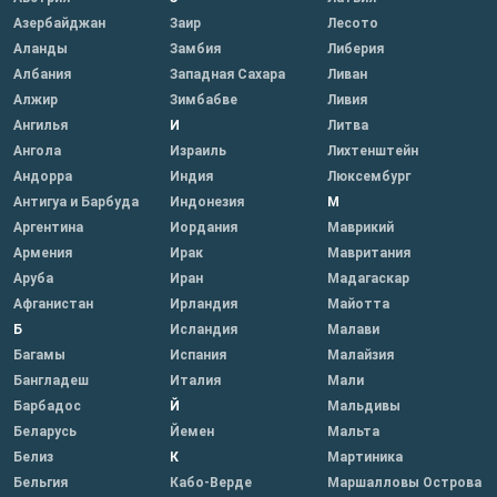
Азербайджан
Заир
Лесото
Аланды
Замбия
Либерия
Албания
Западная Сахара
Ливан
Алжир
Зимбабве
Ливия
Ангилья
И
Литва
Ангола
Израиль
Лихтенштейн
Андорра
Индия
Люксембург
Антигуа и Барбуда
Индонезия
М
Аргентина
Иордания
Маврикий
Армения
Ирак
Мавритания
Аруба
Иран
Мадагаскар
Афганистан
Ирландия
Майотта
Б
Исландия
Малави
Багамы
Испания
Малайзия
Бангладеш
Италия
Мали
Барбадос
Й
Мальдивы
Беларусь
Йемен
Мальта
Белиз
К
Мартиника
Бельгия
Кабо-Верде
Маршалловы Острова