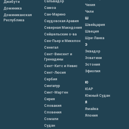
Сальвадор
Джибути
Чехия
Самоа
Доминика
Чили
Сан-Марино
Доминиканская
Ш
Республика
Саудовская Аравия
Швейцария
Северная Македония
Швеция
Сейшельские о-ва
Шри-Ланка
Сен-Пьер и Микелон
Э
Сенегал
Эквадор
Сент-Винсент и
Эсватини
Гренадины
Эстония
Сент-Китс и Невис
Эфиопия
Сент-Люсия
Сербия
Ю
Сингапур
ЮАР
Синт-Мартен
Южный Судан
Сирия
Я
Словакия
Ямайка
Словения
Япония
Сомали
Судан