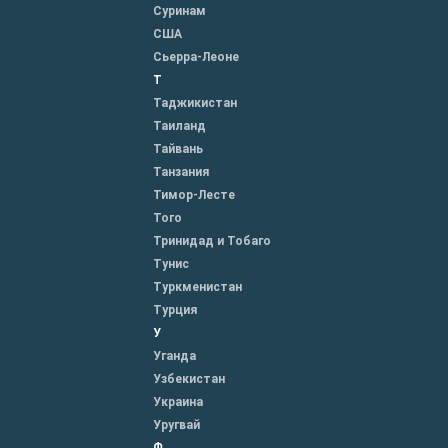
Суринам
США
Сьерра-Леоне
Т
Таджикистан
Таиланд
Тайвань
Танзания
Тимор-Лесте
Того
Тринидад и Тобаго
Тунис
Туркменистан
Турция
У
Уганда
Узбекистан
Украина
Уругвай