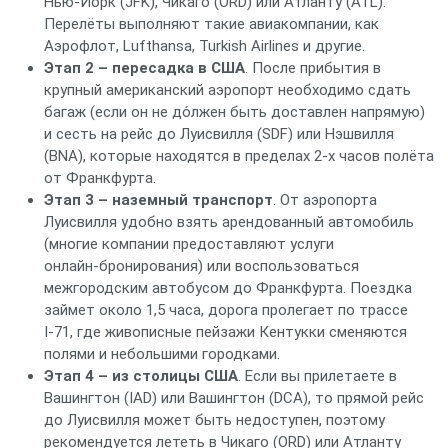
Нью‑Йорк (JFK), Чикаго (ORD) или Атланту (ATL).
Перелёты выполняют такие авиакомпании, как
Аэрофлот, Lufthansa, Turkish Airlines и другие.
Этап 2 – пересадка в США
. После прибытия в
крупный американский аэропорт необходимо сдать
багаж (если он не до́лжен быть доставлен напрямую)
и сесть на рейс до Луисвилля (SDF) или Нэшвилля
(BNA), которые находятся в пределах 2‑х часов полёта
от Франкфурта.
Этап 3 – наземный транспорт
. От аэропорта
Луисвилля удобно взять арендованный автомобиль
(многие компании предоставляют услуги
онлайн‑бронирования) или воспользоваться
межгородским автобусом до Франкфурта. Поездка
займет около 1,5 часа, дорога пролегает по трассе
I‑71, где живописные пейзажи Кентукки сменяются
полями и небольшими городками.
Этап 4 – из столицы США
. Если вы прилетаете в
Вашингтон (IAD) или Вашингтон (DCA), то прямой рейс
до Луисвилля может быть недоступен, поэтому
рекомендуется лететь в Чикаго (ORD) или Атланту