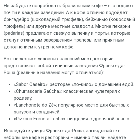
Не забудьте попробовать бразильский кофе – его подают
почти в каждом заведении. А к кофе отлично подойдет
бригадейро (шоколадный трюфель), бейжинью (кокосовый
трюфель) или другие местные сладости. Многие пекарни
(padarias) предлагают свежую выпечку и торты, которые
станут отличным завершением трапезы или приятным
дополнением к утреннему кофе.
Вот несколько условных названий мест, которые
представляют собой типичные заведения Франко-да-
Роша (реальные названия могут отличаться):
«Sabor Caseiro»: ресторан «по-кило» с домашней едой.
«Churrascaria Gaúcha»: классическая чулетерия с
родизиу.
«Lanchonete do Zé»: популярное место для быстрых
закусок и сэндвичей.
«Pizzaria Forno a Lenha»: пиццерия с дровяной печью.
Исследуйте улицы Франко-да-Роша, заглядывайте в
небольшие кафе и рестораны – именно так вы найдете