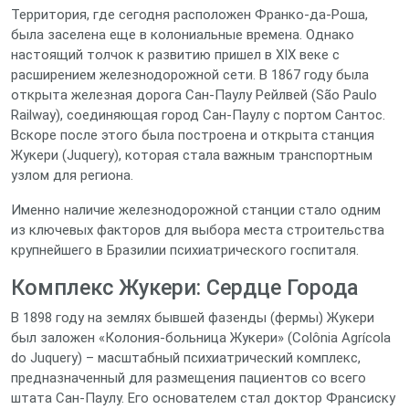
Территория, где сегодня расположен Франко-да-Роша,
была заселена еще в колониальные времена. Однако
настоящий толчок к развитию пришел в XIX веке с
расширением железнодорожной сети. В 1867 году была
открыта железная дорога Сан-Паулу Рейлвей (São Paulo
Railway), соединяющая город Сан-Паулу с портом Сантос.
Вскоре после этого была построена и открыта станция
Жукери (Juquery), которая стала важным транспортным
узлом для региона.
Именно наличие железнодорожной станции стало одним
из ключевых факторов для выбора места строительства
крупнейшего в Бразилии психиатрического госпиталя.
Комплекс Жукери: Сердце Города
В 1898 году на землях бывшей фазенды (фермы) Жукери
был заложен «Колония-больница Жукери» (Colônia Agrícola
do Juquery) – масштабный психиатрический комплекс,
предназначенный для размещения пациентов со всего
штата Сан-Паулу. Его основателем стал доктор Франсиску