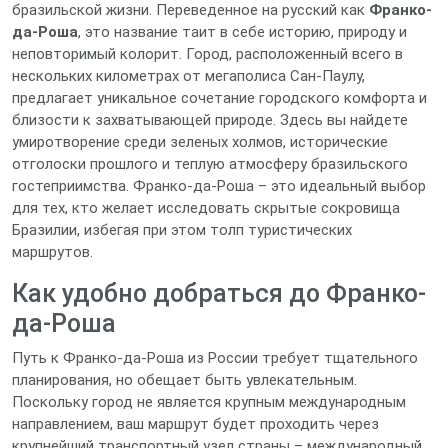
бразильской жизни. Переведенное на русский как
Франко-
да-Роша
, это название таит в себе историю, природу и
неповторимый колорит. Город, расположенный всего в
нескольких километрах от мегаполиса Сан-Паулу,
предлагает уникальное сочетание городского комфорта и
близости к захватывающей природе. Здесь вы найдете
умиротворение среди зеленых холмов, исторические
отголоски прошлого и теплую атмосферу бразильского
гостеприимства. Франко-да-Роша – это идеальный выбор
для тех, кто желает исследовать скрытые сокровища
Бразилии, избегая при этом толп туристических
маршрутов.
Как удобно добраться до Франко-
да-Роша
Путь к Франко-да-Роша из России требует тщательного
планирования, но обещает быть увлекательным.
Поскольку город не является крупным международным
направлением, ваш маршрут будет проходить через
крупнейший транспортный узел страны – международный