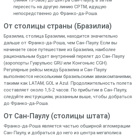
(линия 13-Jade) до центра Сан-Паулу, а затем
пересесть на другую линию CPTM, идущую
непосредственно до Франко-да-Роша.
От столицы страны (Бразилиа)
Бразилиа, столица Бразилии, находится значительно
дальше от Франко-да-Роша, чем Сан-Паулу. Если вы
начинаете свое путешествие из Бразилиа, наиболее
рациональным будет внутренний перелет до Сан-Паулу
(аэропорты Гуарульюс GRU или Конгоньяс CGH).
Регулярные рейсы между Бразилиа и Сан-Паулу
выполняются несколькими бразильскими авиакомпаниями,
такими как LATAM, GOL и Azul. Продолжительность полета
составляет около 1,5-2 часов. По прибытии в Сан-Паулу,
следуйте инструкциям, указанным выше, чтобы добраться
до Франко-да-Роша.
От Сан-Паулу (столицы штата)
Франко-да-Роша является частью обширной агломерации
Сан-Паулу, и добраться до него из центра мегаполиса