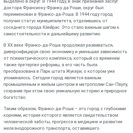
выделено в округ. В 1944 году, в знак признания заслуг
доктора Франсиску Франку да Роши, округ был
переименован в Франко-да-Роша. В 1944 году город
получил статус муниципалитета, отделившись от
соседнего города Каейрас. Это стало важным шагом к
самостоятельности и дальнейшему развитию.
В XX веке Франко-да-Роша продолжал развиваться,
диверсифицируя свою экономику и уменьшая зависимость
от психиатрического комплекса, который со временем
также претерпел реформы, а его часть была
преобразована в Парк штата Жукери, о котором уже
упоминалось. Сегодня город является важным
промышленным и жилым центром в метрополии Сан-Паулу,
сохранив при этом свою уникальную историю и природное
богатство.
Таким образом, Франко-да-Роша – это город с глубокими
корнями, история которого является свидетельством
человеческой заботы, прогресса в медицине и развития
железнодорожного транспорта, оставившего