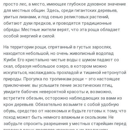
просто лес, а место, имеющее глубокое духовное значение
для местных общин. Здесь, среди гигантских деревьев,
увитых лианами, и под сенью реликтовых растений,
обитают духи предков, и проводятся традиционные
обряды. Местные жители верят, что эта роща обладает
особой энергией и силой.
На территории рощи, спрятанный в густых зарослях,
находится небольшой, но очень живописный водопад
Куиби. Его кристально чистые воды с шумом падают со
скал, образуя небольшое озеро, в котором можно
искупаться, наслаждаясь прохладой и тишиной нетронутой
природы. Прогулка по тропинкам рощи – это настоящее
приключение: вы услышите пение экзотических птиц,
увидите бабочек невероятной красоты и, возможно,
встретите обезьян, осторожно наблюдающих за вами из
крон деревьев. Обязательно возьмите с собой удобную
обувь, средство от насекомых и будьте готовы к тому, что
поход может быть немного влажным и скользким. Не
забудьте спросить разрешения у местных старейшин перед