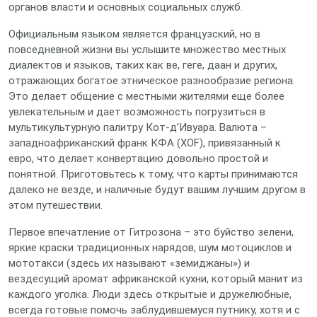
органов власти и основных социальных служб.
Официальным языком является французский, но в
повседневной жизни вы услышите множество местных
диалектов и языков, таких как ве, геге, даан и других,
отражающих богатое этническое разнообразие региона.
Это делает общение с местными жителями еще более
увлекательным и дает возможность погрузиться в
мультикультурную палитру Кот-д’Ивуара. Валюта –
западноафриканский франк КФА (XOF), привязанный к
евро, что делает конвертацию довольно простой и
понятной. Приготовьтесь к тому, что карты принимаются
далеко не везде, и наличные будут вашим лучшим другом в
этом путешествии.
Первое впечатление от Гитрозона – это буйство зелени,
яркие краски традиционных нарядов, шум мотоциклов и
мототакси (здесь их называют «земиджаны») и
вездесущий аромат африканской кухни, который манит из
каждого уголка. Люди здесь открытые и дружелюбные,
всегда готовые помочь заблудившемуся путнику, хотя и с