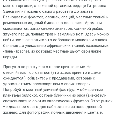
отправляйтесь на Центральный рынок. Это не просто
место торговли, это живой организм, сердце Гитрозона.
Здесь кипит жизнь с самого рассвета до заката.
Разноцветье фруктов, овощей, специй, местных тканей и
ремесленных изделий буквально ослепляет. Ароматы
смешиваются: запах свежих ананасов, копченой рыбы,
жгучего перца, пряных трав и земляных нот. Здесь можно
найти все – от только что собранного маниока и связок
бананов до уникальных африканских тканей, называемых
«пань» (pagne), из которых местные шьют свои яркие
наряды.
Прогулка по рынку – это целое приключение. Не
стесняйтесь торговаться (это здесь принято и даже
ожидается!), общайтесь с продавцами, которые с
удовольствием расскажут вам о своих товарах.
Попробуйте местный уличный фастфуд – обжаренные
плантаны (аллоко), острые блинчики из риса (ачеке) или
свежевыжатые соки из экзотических фруктов. Этот рынок
– идеальное место для наблюдения за повседневной
жизнью, для фотографий, полных движения и цвета, и,