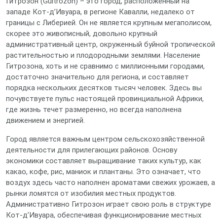
Гитрозон (Guitrozon) – это город, расположенный на
западе Кот-д’Ивуара, в регионе Кавалли, недалеко от
границы с Либерией. Он не является крупным мегаполисом,
скорее это живописный, довольно крупный
административный центр, окруженный буйной тропической
растительностью и плодородными землями. Население
Гитрозона, хоть и не сравнимо с миллионными городами,
достаточно значительно для региона, и составляет
порядка нескольких десятков тысяч человек. Здесь вы
почувствуете пульс настоящей провинциальной Африки,
где жизнь течет размеренно, но всегда наполнена
движением и энергией.
Город является важным центром сельскохозяйственной
деятельности для прилегающих районов. Основу
экономики составляет выращивание таких культур, как
какао, кофе, рис, маниок и плантаны. Это означает, что
воздух здесь часто наполнен ароматами свежих урожаев, а
рынки ломятся от изобилия местных продуктов.
Административно Гитрозон играет свою роль в структуре
Кот-д’Ивуара, обеспечивая функционирование местных