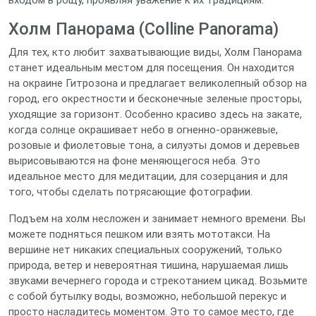
входом в рощу, проявляя уважение к их традициям.
Холм Панорама (Colline Panorama)
Для тех, кто любит захватывающие виды, Холм Панорама
станет идеальным местом для посещения. Он находится
на окраине Гитрозона и предлагает великолепный обзор на
город, его окрестности и бесконечные зеленые просторы,
уходящие за горизонт. Особенно красиво здесь на закате,
когда солнце окрашивает небо в огненно-оранжевые,
розовые и фиолетовые тона, а силуэты домов и деревьев
вырисовываются на фоне меняющегося неба. Это
идеальное место для медитации, для созерцания и для
того, чтобы сделать потрясающие фотографии.
Подъем на холм несложен и занимает немного времени. Вы
можете подняться пешком или взять мототакси. На
вершине нет никаких специальных сооружений, только
природа, ветер и невероятная тишина, нарушаемая лишь
звуками вечернего города и стрекотанием цикад. Возьмите
с собой бутылку воды, возможно, небольшой перекус и
просто насладитесь моментом. Это то самое место, где