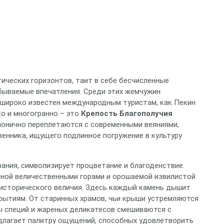
тических горизонтов, таит в себе бесчисленные
бываемые впечатления. Среди этих жемчужин
к широко известен международным туристам, как Пекин
ко и многогранно – это
Крепость Благополучия
рмонично переплетаются с современными веяниями,
енника, ищущего подлинное погружение в культуру
вания, символизирует процветание и благоденствие.
нной величественными горами и орошаемой извилистой
и исторического величия. Здесь каждый камень дышит
крытиям. От старинных храмов, чьи крыши устремляются
ты специй и жареных деликатесов смешиваются с
длагает палитру ощущений, способных удовлетворить