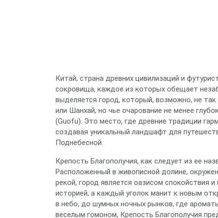
Китай, страна древних цивилизаций и футурис
сокровища, каждое из которых обещает неза
выделяется город, который, возможно, не та
или Шанхай, но чье очарование не менее глубо
(Guofu). Это место, где древние традиции га
создавая уникальный ландшафт для путешеств
Поднебесной.
Крепость Благополучия, как следует из ее наз
Расположенный в живописной долине, окруже
рекой, город является оазисом спокойствия 
историей, а каждый уголок манит к новым от
в небо, до шумных ночных рынков, где арома
веселым гомоном, Крепость Благополучия пре