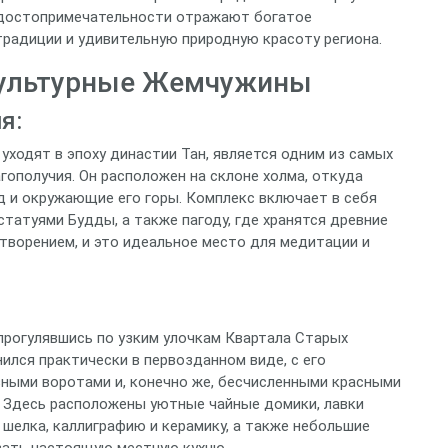
о достопримечательности отражают богатое
традиции и удивительную природную красоту региона.
Культурные Жемчужины
я:
 уходят в эпоху династии Тан, является одним из самых
ополучия. Он расположен на склоне холма, откуда
 и окружающие его горы. Комплекс включает в себя
статуями Будды, а также пагоду, где хранятся древние
творением, и это идеальное место для медитации и
прогулявшись по узким улочкам Квартала Старых
ился практически в первозданном виде, с его
ными воротами и, конечно же, бесчисленными красными
 Здесь расположены уютные чайные домики, лавки
шелка, каллиграфию и керамику, а также небольшие
вать настоящую местную кухню.