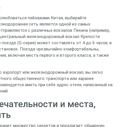
:
полюбоваться пейзажами Китая, выбирайте
езнодорожная сеть является одной из самых
отправляются с различных вокзалов Пекина (например,
 центральный железнодорожный вокзал Крепости
 поезде (G-серия) может составлять от 4 до 6 часов, в
остановок. Поезда чрезвычайно комфортабельны,
я, включая места первого и второго класса, а также
о аэропорт или железнодорожный вокзал, вы легко
стного общественного транспорта или заранее
омендуется иметь при себе адрес отеля, написанный на
ний.
чательности и места,
ить
 хранит множество секретов и предлагает обширную