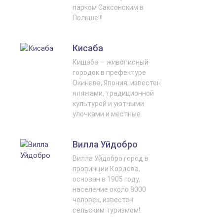
парком Саксонским в
Польше!!!
Кисаба
Кишаба — живописный
городок в префектуре
Окинава, Япония; известен
пляжами, традиционной
культурой и уютными
улочками и местные.
Вилла Уйдобро
Вилла Уйдобро город в
провинции Кордова,
основан в 1905 году,
население около 8000
человек, известен
сельским туризмом!.