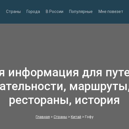
Страны
Города
В России
Популярные
Мне повезет
ся информация для пут
ательности, маршруты,
рестораны, история
Главная
>
Страны
>
Китай
>
Гофу