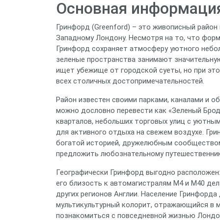
Основная информация
Гринфорд (Greenford) – это живописный район 
Западному Лондону. Несмотря на то, что форм
Гринфорд сохраняет атмосферу уютного неболь
зеленые пространства занимают значительную
ищет убежище от городской суеты, но при это
всех столичных достопримечательностей.
Район известен своими парками, каналами и об
можно дословно перевести как «Зеленый Брод
кварталов, небольших торговых улиц с уютны
для активного отдыха на свежем воздухе. Грин
богатой историей, дружелюбным сообществом
предложить любознательному путешественнику
Географически Гринфорд выгодно расположен:
его близость к автомагистралям M4 и M40 де
других регионов Англии. Население Гринфорда
мультикультурный колорит, отражающийся в м
познакомиться с повседневной жизнью Лондон