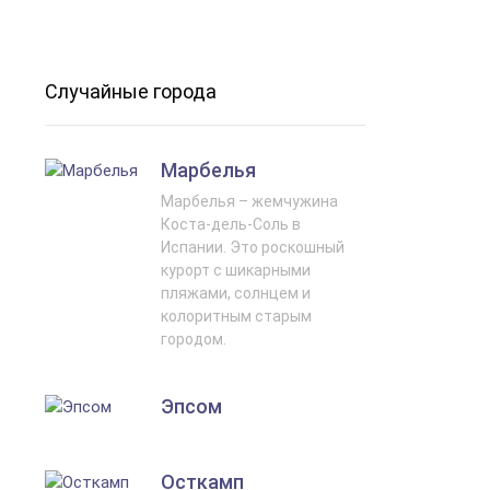
Случайные города
Марбелья
Марбелья – жемчужина
Коста-дель-Соль в
Испании. Это роскошный
курорт с шикарными
пляжами, солнцем и
колоритным старым
городом.
Эпсом
Осткамп