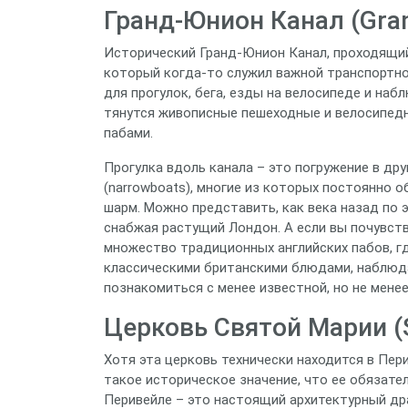
Гранд-Юнион Канал (Gran
Исторический Гранд-Юнион Канал, проходящий
который когда-то служил важной транспортно
для прогулок, бега, езды на велосипеде и на
тянутся живописные пешеходные и велосипед
пабами.
Прогулка вдоль канала – это погружение в др
(narrowboats), многие из которых постоянно 
шарм. Можно представить, как века назад по э
снабжая растущий Лондон. А если вы почувств
множество традиционных английских пабов, г
классическими британскими блюдами, наблюд
познакомиться с менее известной, но не мене
Церковь Святой Марии (St
Хотя эта церковь технически находится в Пер
такое историческое значение, что ее обязате
Перивейле – это настоящий архитектурный дра