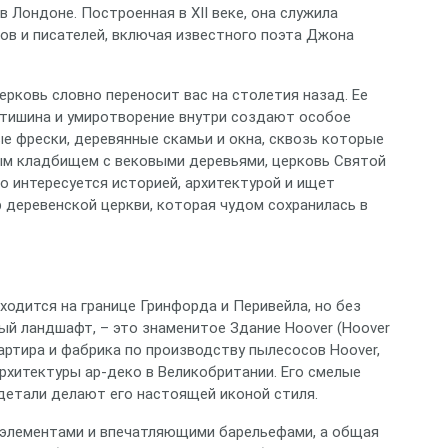
 Лондоне. Построенная в XII веке, она служила
ов и писателей, включая известного поэта Джона
ерковь словно переносит вас на столетия назад. Ее
 тишина и умиротворение внутри создают особое
е фрески, деревянные скамьи и окна, сквозь которые
ым кладбищем с вековыми деревьями, церковь Святой
о интересуется историей, архитектурой и ищет
 деревенской церкви, которая чудом сохранилась в
одится на границе Гринфорда и Перивейла, но без
й ландшафт, – это знаменитое Здание Hoover (Hoover
квартира и фабрика по производству пылесосов Hoover,
хитектуры ар-деко в Великобритании. Его смелые
детали делают его настоящей иконой стиля.
 элементами и впечатляющими барельефами, а общая