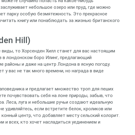
 можете случайно попасть на какое-нибудь
 заслуживает небольшое озеро или пруд, где можно
яет парку особую безмятежность. Это прекрасное
почитать книгу или понаблюдать за жизнью британского
en Hill)
 виды, то Хорсенден Хилл станет для вас настоящим
в в лондонском боро Илинг, предлагающий
 районы и даже на центр Лондона в ясную погоду.
 у вас не так много времени, но награда в виде
аповедника и предлагает множество троп для пеших
ете почувствовать себя на лоне природы, забыв, что
ра. Леса, луга и небольшие ручьи создают идеальную
е удивляйтесь, если встретите белок, кроликов или
и конный центр, что добавляет месту сельский колорит.
 и всех, кто хочет насладиться уединением и