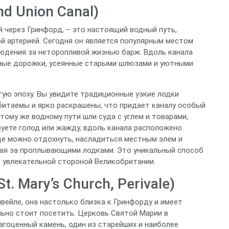
d Union Canal)
 через Гринфорд, – это настоящий водный путь,
й артерией. Сегодня он является популярным местом
блюдения за неторопливой жизнью барж. Вдоль канала
ные дорожки, усеянные старыми шлюзами и уютными
угую эпоху. Вы увидите традиционные узкие лодки
обитаемы и ярко раскрашены, что придает каналу особый
тому же водному пути шли суда с углем и товарами,
уете голод или жажду, вдоль канала расположено
де можно отдохнуть, насладиться местным элем и
ая за проплывающими лодками. Это уникальный способ
е увлекательной стороной Великобритании.
. Mary’s Church, Perivale)
ивейле, она настолько близка к Гринфорду и имеет
льно стоит посетить. Церковь Святой Марии в
гоценный камень, один из старейших и наиболее