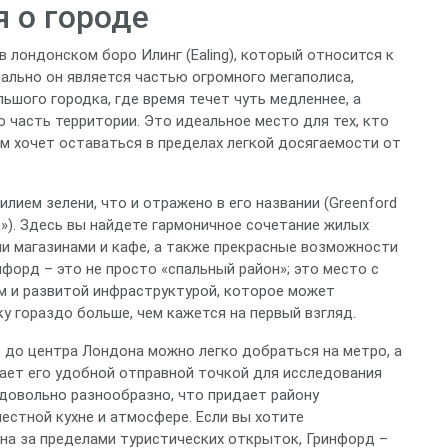
 о городе
в лондонском боро Илинг (Ealing), который относится к
ально он является частью огромного мегаполиса,
шого городка, где время течет чуть медленнее, а
 часть территории. Это идеальное место для тех, кто
м хочет оставаться в пределах легкой досягаемости от
илием зелени, что и отражено в его названии (Greenford
»). Здесь вы найдете гармоничное сочетание жилых
ми магазинами и кафе, а также прекрасные возможности
форд – это не просто «спальный район»; это место с
 и развитой инфраструктурой, которое может
 гораздо больше, чем кажется на первый взгляд.
 до центра Лондона можно легко добраться на метро, а
лает его удобной отправной точкой для исследования
 довольно разнообразно, что придает району
естной кухне и атмосфере. Если вы хотите
а за пределами туристических открыток, Гринфорд –