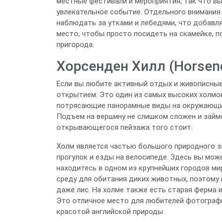
местные фестивали и мероприятия, так что вы
увлекательное событие. Отдельного внимания
наблюдать за утками и лебедями, что добавл
место, чтобы просто посидеть на скамейке, 
пригорода.
Хорсенден Хилл (Horsend
Если вы любите активный отдых и живописные
открытием. Это один из самых высоких холмо
потрясающие панорамные виды на окружающие
Подъем на вершину не слишком сложен и займет
открывающегося пейзажа того стоит.
Холм является частью большого природного з
прогулок и езды на велосипеде. Здесь вы мож
находитесь в одном из крупнейших городов ми
среду для обитания диких животных, поэтому н
даже лис. На холме также есть старая ферма 
Это отличное место для любителей фотографии
красотой английской природы.