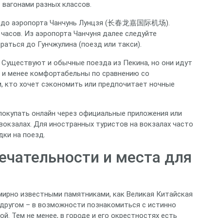
 вагонами разных классов.
а до аэропорта Чанчунь Лунцзя (长春龙嘉国际机场).
 часов. Из аэропорта Чанчуня далее следуйте
аться до Гунчжулина (поезд или такси).
Существуют и обычные поезда из Пекина, но они идут
) и менее комфортабельны по сравнению со
, кто хочет сэкономить или предпочитает ночные
 покупать онлайн через официальные приложения или
вокзалах. Для иностранных туристов на вокзалах часто
дки на поезд.
чательности и места для
мирно известными памятниками, как Великая Китайская
в другом – в возможности познакомиться с истинно
й. Тем не менее, в городе и его окрестностях есть