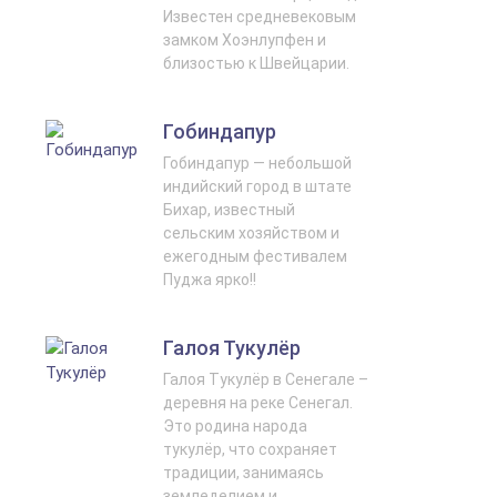
Известен средневековым
замком Хоэнлупфен и
близостью к Швейцарии.
Гобиндапур
Гобиндапур — небольшой
индийский город в штате
Бихар, известный
сельским хозяйством и
ежегодным фестивалем
Пуджа ярко!!
Галоя Тукулёр
Галоя Тукулёр в Сенегале –
деревня на реке Сенегал.
Это родина народа
тукулёр, что сохраняет
традиции, занимаясь
земледелием и