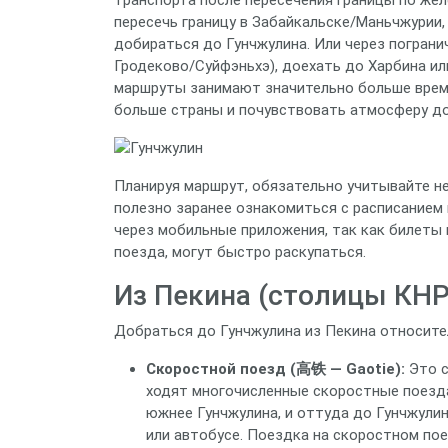
пересечь границу в Забайкальске/Маньчжурии,
добираться до Гунчжулина. Или через пограни
Гродеково/Суйфэньхэ), доехать до Харбина ил
маршруты занимают значительно больше време
больше страны и почувствовать атмосферу до
Планируя маршрут, обязательно учитывайте н
полезно заранее ознакомиться с расписанием
через мобильные приложения, так как билеты 
поезда, могут быстро раскупаться.
Из Пекина (столицы КНР
Добраться до Гунчжулина из Пекина относите
Скоростной поезд (高铁 — Gaotie):
Это с
ходят многочисленные скоростные поезда
южнее Гунчжулина, и оттуда до Гунчжули
или автобусе. Поездка на скоростном пое