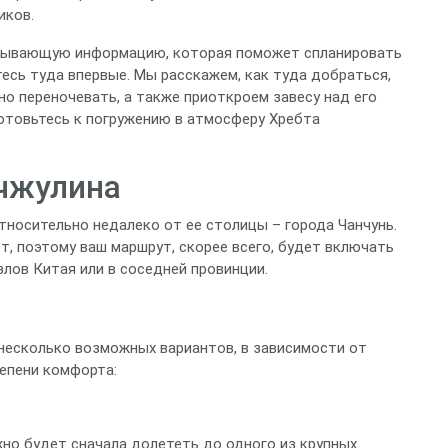
иков.
рпывающую информацию, которая поможет спланировать
тесь туда впервые. Мы расскажем, как туда добраться,
но переночевать, а также приоткроем завесу над его
отовьтесь к погружению в атмосферу Хребта
нчжулина
тносительно недалеко от ее столицы – города Чанчунь.
, поэтому ваш маршрут, скорее всего, будет включать
злов Китая или в соседней провинции.
несколько возможных вариантов, в зависимости от
тепени комфорта:
но будет сначала долететь до одного из крупных