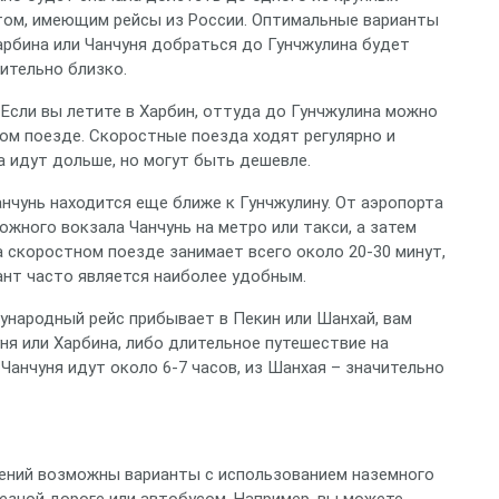
том, имеющим рейсы из России. Оптимальные варианты
Харбина или Чанчуня добраться до Гунчжулина будет
сительно близко.
Если вы летите в Харбин, оттуда до Гунчжулина можно
ом поезде. Скоростные поезда ходят регулярно и
а идут дольше, но могут быть дешевле.
нчунь находится еще ближе к Гунчжулину. От аэропорта
жного вокзала Чанчунь на метро или такси, а затем
а скоростном поезде занимает всего около 20-30 минут,
ант часто является наиболее удобным.
ународный рейс прибывает в Пекин или Шанхай, вам
ня или Харбина, либо длительное путешествие на
Чанчуня идут около 6-7 часов, из Шанхая – значительно
чений возможны варианты с использованием наземного
езной дороге или автобусом. Например, вы можете