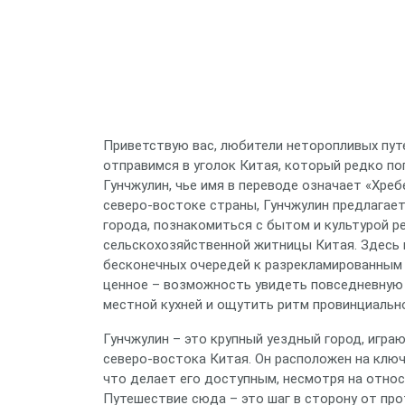
Приветствую вас, любители неторопливых пут
отправимся в уголок Китая, который редко по
Гунчжулин, чье имя в переводе означает «Хре
северо-востоке страны, Гунчжулин предлагает
города, познакомиться с бытом и культурой р
сельскохозяйственной житницы Китая. Здесь 
бесконечных очередей к разрекламированным
ценное – возможность увидеть повседневную 
местной кухней и ощутить ритм провинциально
Гунчжулин – это крупный уездный город, игра
северо-востока Китая. Он расположен на кл
что делает его доступным, несмотря на отно
Путешествие сюда – это шаг в сторону от пр