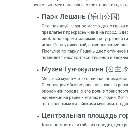
несколько мест, которые стоит посетить, что
Парк Лешань (乐山公园)
Это, пожалуй, главное место для отдыха и
предлагает прекрасный вид на город. Зде
свободное время: занимаются утренней г
игры. Парк ухоженный, с живописными алл
Прогулка по парку Лешань дает отличное
позволяет насладиться тишиной и зеленью
Музей Гунчжулина (公
Местный музей – это отличная возможност
Экспозиции обычно рассказывают о разви
экономики города, о его роли в транспорт
населения на разных этапах истории. Хот
центральными китайскими музеями, он да
Центральная площадь го
Как и во многих китайских городах, цен