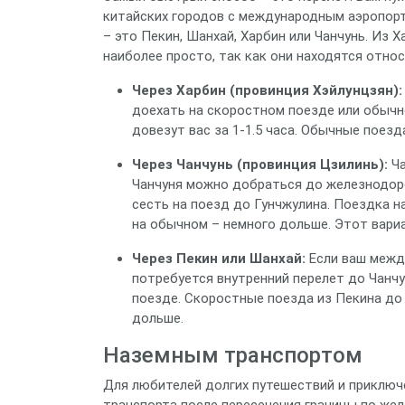
китайских городов с международным аэропор
– это Пекин, Шанхай, Харбин или Чанчунь. Из 
наиболее просто, так как они находятся отно
Через Харбин (провинция Хэйлунцзян):
доехать на скоростном поезде или обычн
довезут вас за 1-1.5 часа. Обычные поезд
Через Чанчунь (провинция Цзилинь):
Ча
Чанчуня можно добраться до железнодоро
сесть на поезд до Гунчжулина. Поездка н
на обычном – немного дольше. Этот вари
Через Пекин или Шанхай:
Если ваш межд
потребуется внутренний перелет до Чанчу
поезде. Скоростные поезда из Пекина до 
дольше.
Наземным транспортом
Для любителей долгих путешествий и приклю
транспорта после пересечения границы по жел