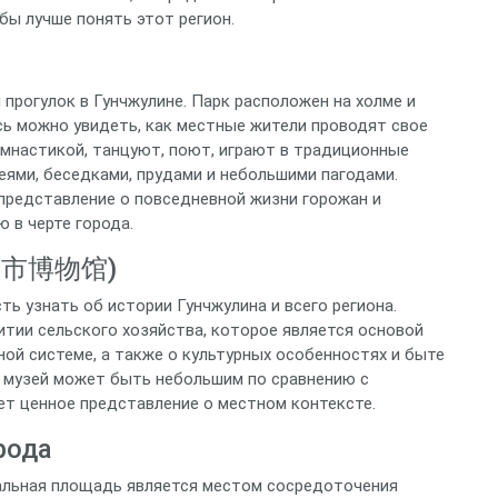
бы лучше понять этот регион.
 прогулок в Гунчжулине. Парк расположен на холме и
сь можно увидеть, как местные жители проводят свое
имнастикой, танцуют, поют, играют в традиционные
еями, беседками, прудами и небольшими пагодами.
 представление о повседневной жизни горожан и
 в черте города.
主岭市博物馆)
ь узнать об истории Гунчжулина и всего региона.
тии сельского хозяйства, которое является основой
ной системе, а также о культурных особенностях и быте
я музей может быть небольшим по сравнению с
ет ценное представление о местном контексте.
рода
тральная площадь является местом сосредоточения