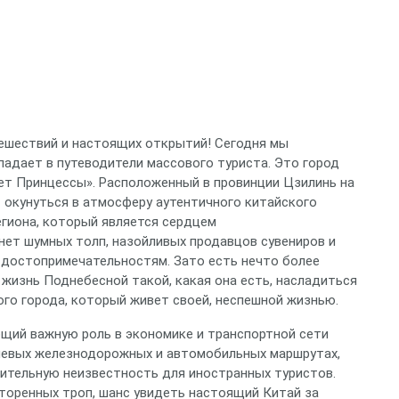
ешествий и настоящих открытий! Сегодня мы
падает в путеводители массового туриста. Это город
бет Принцессы». Расположенный в провинции Цзилинь на
 окунуться в атмосферу аутентичного китайского
егиона, который является сердцем
нет шумных толп, назойливых продавцов сувениров и
 достопримечательностям. Зато есть нечто более
жизнь Поднебесной такой, какая она есть, насладиться
го города, который живет своей, неспешной жизнью.
ющий важную роль в экономике и транспортной сети
ючевых железнодорожных и автомобильных маршрутах,
сительную неизвестность для иностранных туристов.
оторенных троп, шанс увидеть настоящий Китай за