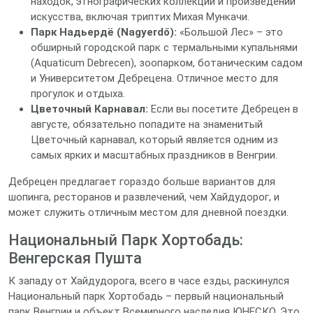
находок, этнографических коллекций и произведений
искусства, включая триптих Михая Мункачи.
Парк Надьердё (Nagyerdő):
«Большой Лес» – это
обширный городской парк с термальными купальнями
(Aquaticum Debrecen), зоопарком, ботаническим садом
и Университетом Дебрецена. Отличное место для
прогулок и отдыха.
Цветочный Карнавал:
Если вы посетите Дебрецен в
августе, обязательно попадите на знаменитый
Цветочный карнавал, который является одним из
самых ярких и масштабных праздников в Венгрии.
Дебрецен предлагает гораздо больше вариантов для
шопинга, ресторанов и развлечений, чем Хайдудорог, и
может служить отличным местом для дневной поездки.
Национальный Парк Хортобадь:
Венгерская Пушта
К западу от Хайдудорога, всего в часе езды, раскинулся
Национальный парк Хортобадь – первый национальный
парк Венгрии и объект Всемирного наследия ЮНЕСКО. Это