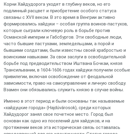
Корни Хайдудорога уходят в глубину веков, но его
подлинный расцвет и приобретение особого статуса
связаны с XVII веком. В это время в Венгрии активно
формировались хайдуки – особая группа воинов-пастухов,
которые сыграли ключевую роль в борьбе против
Османской империи и Габсбургов. Эти свободные люди,
часто бывшие пастухами, земледельцами, а порой и
бывшими солдатами, были известны своей храбростью и
воинскими навыками. За свои заслуги в освободительной
борьбе под предводительством Иштвана Бочкаи, князя
Трансильвании, в 1604-1606 годах хайдуки получили особые
привилегии, включая освобождение от феодальной
зависимости, право на самоуправление и личную свободу.
Взамен они обязывались служить князю в случае войны.
Именно в этот период и были основаны так называемые
«хайдуцкие города» (Hajdúvárosok), среди которых
Хайдудорог занял свое почетное место. Город был
основан как одно из поселений для хайдуков, и на
протяжении веков эта историческая связь оставалась