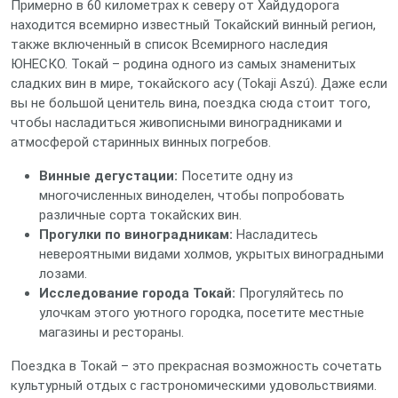
Примерно в 60 километрах к северу от Хайдудорога
находится всемирно известный Токайский винный регион,
также включенный в список Всемирного наследия
ЮНЕСКО. Токай – родина одного из самых знаменитых
сладких вин в мире, токайского асу (Tokaji Aszú). Даже если
вы не большой ценитель вина, поездка сюда стоит того,
чтобы насладиться живописными виноградниками и
атмосферой старинных винных погребов.
Винные дегустации:
Посетите одну из
многочисленных виноделен, чтобы попробовать
различные сорта токайских вин.
Прогулки по виноградникам:
Насладитесь
невероятными видами холмов, укрытых виноградными
лозами.
Исследование города Токай:
Прогуляйтесь по
улочкам этого уютного городка, посетите местные
магазины и рестораны.
Поездка в Токай – это прекрасная возможность сочетать
культурный отдых с гастрономическими удовольствиями.