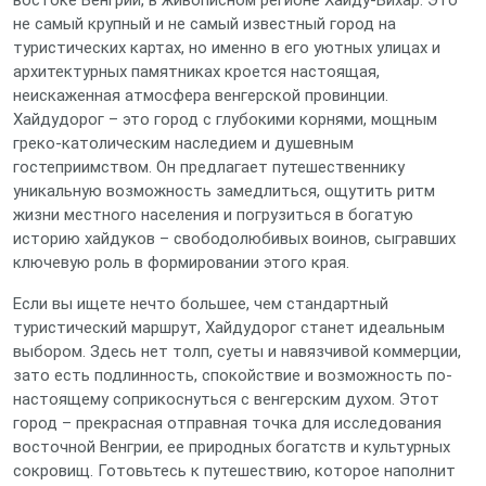
востоке Венгрии, в живописном регионе Хайду-Бихар. Это
не самый крупный и не самый известный город на
туристических картах, но именно в его уютных улицах и
архитектурных памятниках кроется настоящая,
неискаженная атмосфера венгерской провинции.
Хайдудорог – это город с глубокими корнями, мощным
греко-католическим наследием и душевным
гостеприимством. Он предлагает путешественнику
уникальную возможность замедлиться, ощутить ритм
жизни местного населения и погрузиться в богатую
историю хайдуков – свободолюбивых воинов, сыгравших
ключевую роль в формировании этого края.
Если вы ищете нечто большее, чем стандартный
туристический маршрут, Хайдудорог станет идеальным
выбором. Здесь нет толп, суеты и навязчивой коммерции,
зато есть подлинность, спокойствие и возможность по-
настоящему соприкоснуться с венгерским духом. Этот
город – прекрасная отправная точка для исследования
восточной Венгрии, ее природных богатств и культурных
сокровищ. Готовьтесь к путешествию, которое наполнит