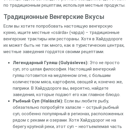
по традиционным рецептам, используя местные продукты.
Традиционные Венгерские Вкусы
Если вы хотите попробовать настоящую венгерскую
кухню, ищите местные «csárda» (чарда) – традиционные
венгерские трактиры или рестораны. Хотя в Хайдудороге
их может быть не так много, как в туристических центрах,
местные заведения гордятся своими рецептами.
Легендарный Гуляш (Gulyásleves):
Это не просто
суп, это целая философия. Настоящий венгерский
гуляш готовится на медленном огне, с большим
количеством мяса, картофеля, овощей и, конечно же,
паприки. В Хайдудороге вы, вероятно, найдете
заведения, которые подают его как главное блюдо.
Рыбный Суп (Halászlé):
Если вы любите рыбу,
обязательно попробуйте халасле – острый рыбный
суп, особенно популярный в регионах, расположенных
рядом с реками и озерами. Хотя Хайдудорог не на
берегу крупной реки, этот суп – неотъемлемая часть