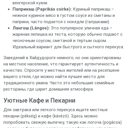
венгерской кухни.
Паприкаш (Paprikás csirke):
Куриный паприкаш –
нежное куриное мясо в густом соусе из сметаны и
паприки, часто подается с нокедли (галушками).
Лангош (Lángos):
Это популярное уличная еда –
жареная лепешка из теста, которую обычно подают с
чесночным соусом, сметаной и тертым сыром.
Идеальный вариант для быстрого и сытного перекуса.
Заведений в Хайдудороге немного, но они ориентированы
на местное население, что гарантирует аутентичность и
качество. Спросите у местных жителей или на ресепшене
вашего отеля, где можно найти лучшее место для
традиционного ужина. Часто это небольшие семейные
рестораны, где царит домашняя атмосфера.
Уютные Кафе и Пекарни
Для завтрака или легкого перекуса ищите местные
пекарни (pékség) и кафе (kávézó). Здесь можно
попробовать свежую выпечку, такую как погоча (pogácsa)