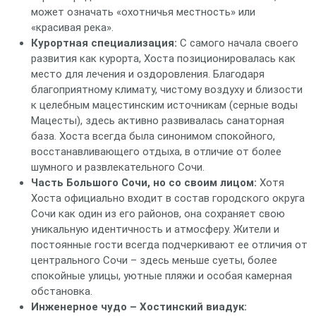
может означать «охотничья местность» или
«красивая река».
Курортная специализация:
С самого начала своего
развития как курорта, Хоста позиционировалась как
место для лечения и оздоровления. Благодаря
благоприятному климату, чистому воздуху и близости
к целебным мацестинским источникам (серные воды
Мацесты), здесь активно развивалась санаторная
база. Хоста всегда была синонимом спокойного,
восстанавливающего отдыха, в отличие от более
шумного и развлекательного Сочи.
Часть Большого Сочи, но со своим лицом:
Хотя
Хоста официально входит в состав городского округа
Сочи как один из его районов, она сохраняет свою
уникальную идентичность и атмосферу. Жители и
постоянные гости всегда подчеркивают ее отличия от
центрального Сочи – здесь меньше суеты, более
спокойные улицы, уютные пляжи и особая камерная
обстановка.
Инженерное чудо – Хостинский виадук: