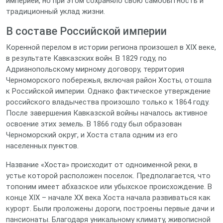
империей, но при этом сохраняло свою самобытность и
традиционный уклад жизни.
В составе Российской империи
Коренной перелом в истории региона произошел в XIX веке,
в результате Кавказских войн. В 1829 году, по
Адрианопольскому мирному договору, территория
Черноморского побережья, включая район Хосты, отошла
к Российской империи. Однако фактическое утверждение
российского владычества произошло только к 1864 году.
После завершения Кавказской войны началось активное
освоение этих земель. В 1866 году был образован
Черноморский округ, и Хоста стала одним из его
населенных пунктов.
Название «Хоста» происходит от одноименной реки, в
устье которой расположен поселок. Предполагается, что
топоним имеет абхазское или убыхское происхождение. В
конце XIX – начале XX века Хоста начала развиваться как
курорт. Были проложены дороги, построены первые дачи и
пансионаты. Благодаря уникальному климату, живописной