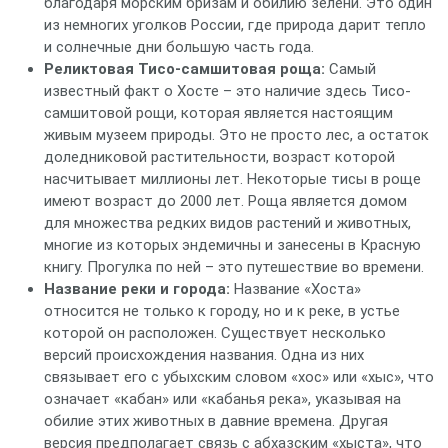
благодаря морским бризам и обилию зелени. Это один
из немногих уголков России, где природа дарит тепло
и солнечные дни большую часть года.
Реликтовая Тисо-самшитовая роща:
Самый
известный факт о Хосте – это наличие здесь Тисо-
самшитовой рощи, которая является настоящим
живым музеем природы. Это не просто лес, а остаток
доледниковой растительности, возраст которой
насчитывает миллионы лет. Некоторые тисы в роще
имеют возраст до 2000 лет. Роща является домом
для множества редких видов растений и животных,
многие из которых эндемичны и занесены в Красную
книгу. Прогулка по ней – это путешествие во времени.
Название реки и города:
Название «Хоста»
относится не только к городу, но и к реке, в устье
которой он расположен. Существует несколько
версий происхождения названия. Одна из них
связывает его с убыхским словом «хос» или «хыс», что
означает «кабан» или «кабанья река», указывая на
обилие этих животных в давние времена. Другая
версия предполагает связь с абхазским «хыста», что