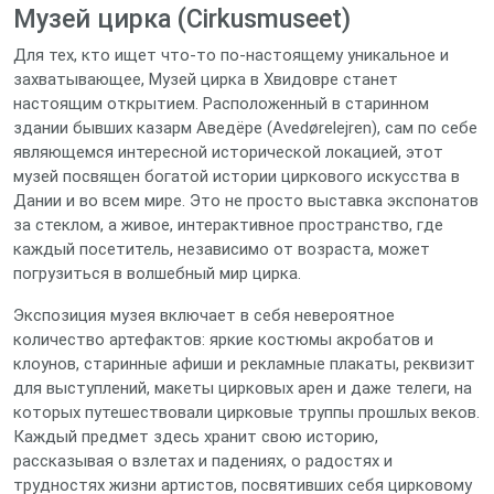
Музей цирка (Cirkusmuseet)
Для тех, кто ищет что-то по-настоящему уникальное и
захватывающее, Музей цирка в Хвидовре станет
настоящим открытием. Расположенный в старинном
здании бывших казарм Аведёре (Avedørelejren), сам по себе
являющемся интересной исторической локацией, этот
музей посвящен богатой истории циркового искусства в
Дании и во всем мире. Это не просто выставка экспонатов
за стеклом, а живое, интерактивное пространство, где
каждый посетитель, независимо от возраста, может
погрузиться в волшебный мир цирка.
Экспозиция музея включает в себя невероятное
количество артефактов: яркие костюмы акробатов и
клоунов, старинные афиши и рекламные плакаты, реквизит
для выступлений, макеты цирковых арен и даже телеги, на
которых путешествовали цирковые труппы прошлых веков.
Каждый предмет здесь хранит свою историю,
рассказывая о взлетах и падениях, о радостях и
трудностях жизни артистов, посвятивших себя цирковому