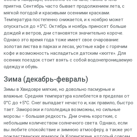
приятна. Сентябрь часто бывает продолжением лета, с
мягкой погодой и красивыми осенними красками.
Температура постепенно снижается, и к ноябрю может
опускаться до +5°C. Октябрь и ноябрь приносят больше
дождей и ветров, дни становятся значительно короче.
Однако это время года тоже имеет свое очарование:
золотая листва в парках и лесах, уютные кафе с горячим
кофе и возможность насладиться датским «хюгге». Для
осенних поездок стоит взять с собой водонепроницаемую
одежду и обувь.
Зима (декабрь-февраль)
Зимы в Хвидовре мягкие, но довольно пасмурные и
влажные. Средняя температура колеблется в пределах от
0°C до +5°C. Снег выпадает нечасто и, как правило, быстро
тает. Заморозки и гололедица возможны, но сильные
морозы – большая редкость. Дни очень короткие, с
небольшим количеством солнечного света. Однако, если
вы любите спокойствие и зимнюю атмосферу, а также уют
рождественских ярмарок (в Копенгагене, который совсем