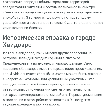
сохранению природы вблизи городских территорий,
предоставляя жителям и гостям возможность быстро
сбежать от городской суеты и окунуться в мир гармонии и
спокойствия. Это место, где можно по-настоящему
расслабиться и восстановить силы, будь то в одиночестве
или в компании близких.
Историческая справка о городе
Хвидовре
История Хвидовре, как и многих других поселений на
острове Зеландия, уходит корнями в глубокое
Средневековье, а возможно, и гораздо дальше. Само
название «Хвидовре» имеет стародатское происхождение,
где «Hvid» означает «белый», а «ovre» может быть связано
с «берегом», «холмом» или «равнинным участком». Это
наводит на мысли о белых берегах, возможно, из-за
известковых отложений или светлых песчаных почв,
которые доминировали в этом районе. Первые упоминания
о поселении в этом районе относятся к XII веку, что
свидетельствует о его древности.