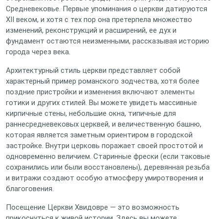
Средневековье. Первые упоминания о церкви датируются
XII веком, и хотя с тех пор она претерпела множество
изменений, реконструкций и расширений, ее дух и
фундамент остаются неизменными, рассказывая историю
города через века.
Архитектурный стиль церкви представляет собой
характерный пример романского зодчества, хотя более
поздние пристройки и изменения включают элементы
готики и других стилей. Вы можете увидеть массивные
кирпичные стены, небольшие окна, типичные для
раннесредневековых церквей, и величественную башню,
которая является заметным ориентиром в городской
застройке. Внутри церковь поражает своей простотой и
одновременно величием. Старинные фрески (если таковые
сохранились или были восстановлены), деревянная резьба
и витражи создают особую атмосферу умиротворения и
благоговения.
Посещение Церкви Хвидовре — это возможность
прикоснуться к живой истории. Здесь вы можете