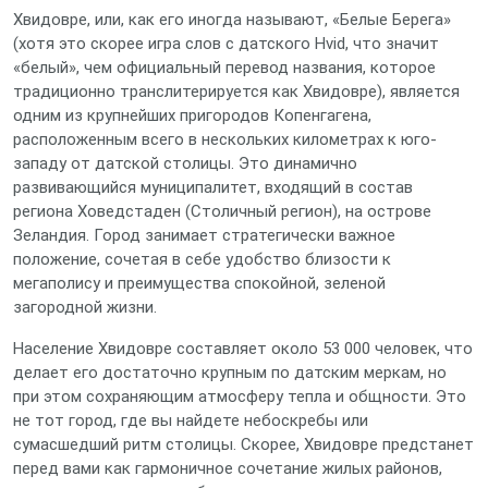
Хвидовре, или, как его иногда называют, «Белые Берега»
(хотя это скорее игра слов с датского Hvid, что значит
«белый», чем официальный перевод названия, которое
традиционно транслитерируется как Хвидовре), является
одним из крупнейших пригородов Копенгагена,
расположенным всего в нескольких километрах к юго-
западу от датской столицы. Это динамично
развивающийся муниципалитет, входящий в состав
региона Ховедстаден (Столичный регион), на острове
Зеландия. Город занимает стратегически важное
положение, сочетая в себе удобство близости к
мегаполису и преимущества спокойной, зеленой
загородной жизни.
Население Хвидовре составляет около 53 000 человек, что
делает его достаточно крупным по датским меркам, но
при этом сохраняющим атмосферу тепла и общности. Это
не тот город, где вы найдете небоскребы или
сумасшедший ритм столицы. Скорее, Хвидовре предстанет
перед вами как гармоничное сочетание жилых районов,