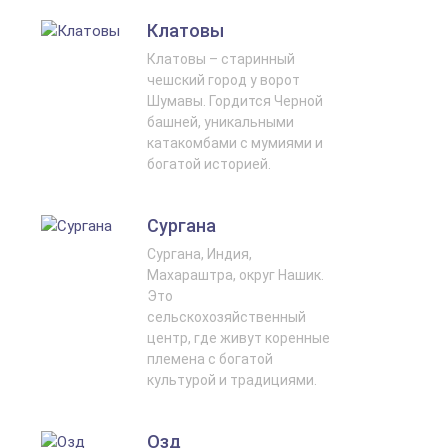
Клатовы
Клатовы – старинный
чешский город у ворот
Шумавы. Гордится Черной
башней, уникальными
катакомбами с мумиями и
богатой историей.
Сургана
Сургана, Индия,
Махараштра, округ Нашик.
Это
сельскохозяйственный
центр, где живут коренные
племена с богатой
культурой и традициями.
Озд