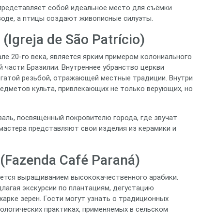
 представляет собой идеальное место для съёмки
 воде, а птицы создают живописные силуэты.
Igreja de São Patrício)
але 20‑го века, является ярким примером колониального
й части Бразилии. Внутреннее убранство церкви
огатой резьбой, отражающей местные традиции. Внутри
редметов культа, привлекающих не только верующих, но
валь, посвящённый покровителю города, где звучат
мастера представляют свои изделия из керамики и
(Fazenda Café Paraná)
ается выращиванием высококачественного арабики.
лагая экскурсии по плантациям, дегустацию
арке зерен. Гости могут узнать о традиционных
ологических практиках, применяемых в сельском