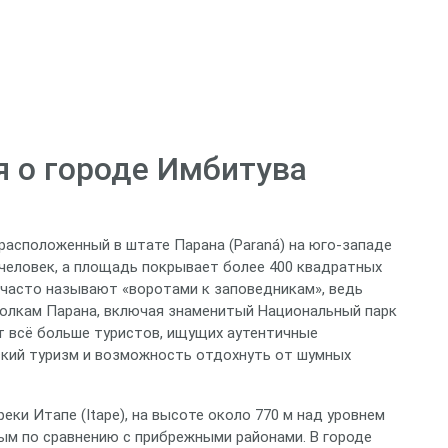
 о городе Имбитува
расположенный в штате Парана (Paraná) на юго-западе
 человек, а площадь покрывает более 400 квадратных
д часто называют «воротами к заповедникам», ведь
голкам Парана, включая знаменитый Национальный парк
т всё больше туристов, ищущих аутентичные
еский туризм и возможность отдохнуть от шумных
еки Итапе (Itape), на высоте около 770 м над уровнем
ым по сравнению с прибрежными районами. В городе