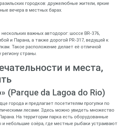
разильских городков: дружелюбные жители, яркие
ные вечера в местных барах.
 нескольких важных автодорог: шоссе BR‑376,
ой и Парана, а также дорогой PR‑317, ведущей к
лкам. Такое расположение делает её отличной
 региону страны.
чательности и места,
ить
» (Parque da Lagoa do Rio)
дце города и предлагает посетителям прогулки по
пическими лесами. Здесь можно увидеть множество
Парана. На территории парка есть оборудованные
ы и небольшие озёра, где местные рыбаки устраивают