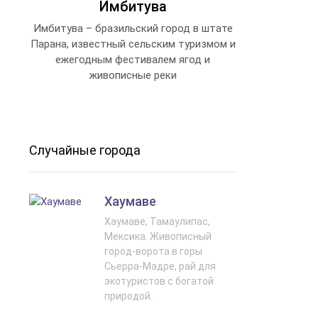
Имбитува
Имбитува – бразильский город в штате
Парана, известный сельским туризмом и
ежегодным фестивалем ягод и
живописные реки
Случайные города
Хаумаве
Хаумаве, Тамаулипас,
Мексика. Живописный
город-ворота в горы
Сьерра-Мадре, рай для
экотуристов с богатой
природой.