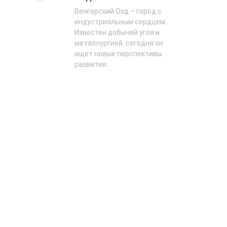
Венгерский Озд – город с
индустриальным сердцем.
Известен добычей угля и
металлургией, сегодня он
ищет новые перспективы
развития.