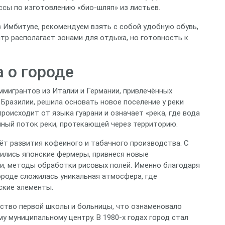
сы по изготовлению «био‑шляп» из листьев.
в Имбитуве, рекомендуем взять с собой удобную обувь,
тр располагает зонами для отдыха, но готовность к
 о городе
иммигрантов из Италии и Германии, привлечённых
Бразилии, решила основать новое поселение у реки
роисходит от языка гуарани и означает «река, где вода
йный поток реки, протекающей через территорию.
чёт развития кофеиного и табачного производства. С
нились японские фермеры, привнеся новые
ти, методы обработки рисовых полей. Именно благодаря
ороде сложилась уникальная атмосфера, где
ские элементы.
ьство первой школы и больницы, что ознаменовало
у муниципальному центру. В 1980‑х годах город стал