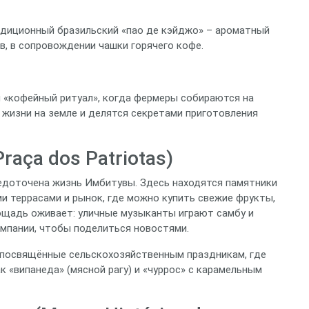
адиционный бразильский «пао де кэйджо» – ароматный
в, в сопровождении чашки горячего кофе.
 «кофейный ритуал», когда фермеры собираются на
жизни на земле и делятся секретами приготовления
raça dos Patriotas)
редоточена жизнь Имбитувы. Здесь находятся памятники
и террасами и рынок, где можно купить свежие фрукты,
ощадь оживает: уличные музыканты играют самбу и
омпании, чтобы поделиться новостями.
, посвящённые сельскохозяйственным праздникам, где
 «випанеда» (мясной рагу) и «чуррос» с карамельным