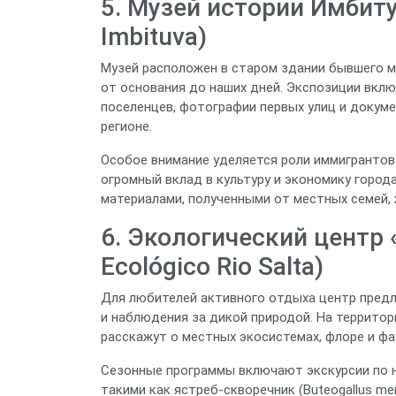
5. Музей истории Имбиту
Imbituva)
Музей расположен в старом здании бывшего м
от основания до наших дней. Экспозиции вкл
поселенцев, фотографии первых улиц и докуме
регионе.
Особое внимание уделяется роли иммигрантов 
огромный вклад в культуру и экономику город
материалами, полученными от местных семей, 
6. Экологический центр 
Ecológico Rio Salta)
Для любителей активного отдыха центр предла
и наблюдения за дикой природой. На террито
расскажут о местных экосистемах, флоре и фау
Сезонные программы включают экскурсии по н
такими как ястреб-скворечник (Buteogallus merid