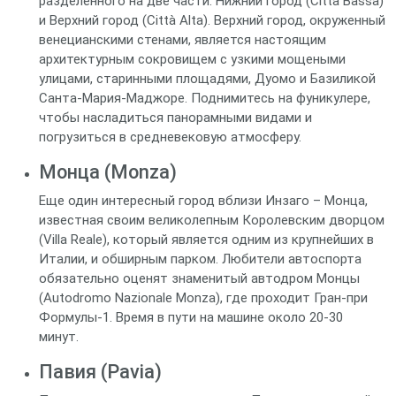
разделенного на две части: Нижний город (Città Bassa)
и Верхний город (Città Alta). Верхний город, окруженный
венецианскими стенами, является настоящим
архитектурным сокровищем с узкими мощеными
улицами, старинными площадями, Дуомо и Базиликой
Санта-Мария-Маджоре. Поднимитесь на фуникулере,
чтобы насладиться панорамными видами и
погрузиться в средневековую атмосферу.
Монца (Monza)
Еще один интересный город вблизи Инзаго – Монца,
известная своим великолепным Королевским дворцом
(Villa Reale), который является одним из крупнейших в
Италии, и обширным парком. Любители автоспорта
обязательно оценят знаменитый автодром Монцы
(Autodromo Nazionale Monza), где проходит Гран-при
Формулы-1. Время в пути на машине около 20-30
минут.
Павия (Pavia)