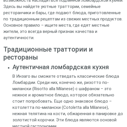
возможность насладиться подлинной ломбардской кухней.
Здесь вы найдете уютные траттории, семейные
ресторанчики и бары, где подают блюда, приготовленные
по традиционным рецептам из свежих местных продуктов.
Основное правило – ищите места, где едят местные
жители, это всегда верный признак качества и
аутентичности.
Традиционные траттории и
рестораны
Аутентичная ломбардская кухня
В Инзаго вы сможете отведать классические блюда
Ломбардии. Среди них, конечно же, ризотто по-
милански (Risotto alla Milanese) с шафраном – это
нежное и ароматное блюдо, которое обязательно
стоит попробовать. Еще одно знаковое блюдо –
котолетта по-милански (Cotoletta alla Milanese),
нежная телятина на кости, обжаренная в панировке до
золотистой корочки. Эти блюда являются основой
местной гастрономии.