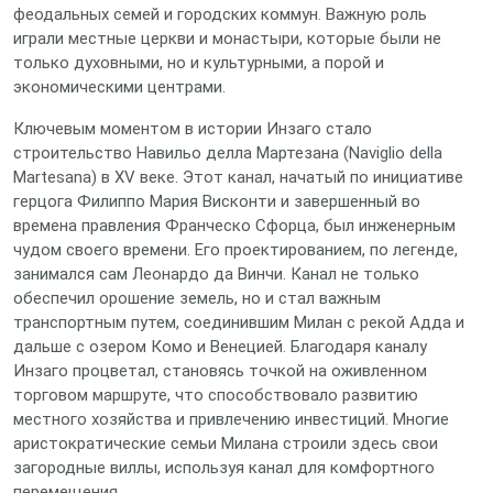
феодальных семей и городских коммун. Важную роль
играли местные церкви и монастыри, которые были не
только духовными, но и культурными, а порой и
экономическими центрами.
Ключевым моментом в истории Инзаго стало
строительство Навильо делла Мартезана (Naviglio della
Martesana) в XV веке. Этот канал, начатый по инициативе
герцога Филиппо Мария Висконти и завершенный во
времена правления Франческо Сфорца, был инженерным
чудом своего времени. Его проектированием, по легенде,
занимался сам Леонардо да Винчи. Канал не только
обеспечил орошение земель, но и стал важным
транспортным путем, соединившим Милан с рекой Адда и
дальше с озером Комо и Венецией. Благодаря каналу
Инзаго процветал, становясь точкой на оживленном
торговом маршруте, что способствовало развитию
местного хозяйства и привлечению инвестиций. Многие
аристократические семьи Милана строили здесь свои
загородные виллы, используя канал для комфортного
перемещения.