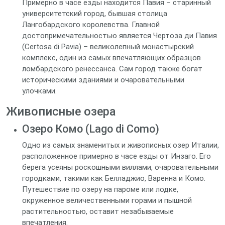
Примерно в часе езды находится Павия – старинный
университетский город, бывшая столица
Лангобардского королевства. Главной
достопримечательностью является Чертоза ди Павия
(Certosa di Pavia) – великолепный монастырский
комплекс, один из самых впечатляющих образцов
ломбардского ренессанса. Сам город также богат
историческими зданиями и очаровательными
улочками.
Живописные озера
Озеро Комо (Lago di Como)
Одно из самых знаменитых и живописных озер Италии,
расположенное примерно в часе езды от Инзаго. Его
берега усеяны роскошными виллами, очаровательными
городками, такими как Белладжио, Варенна и Комо.
Путешествие по озеру на пароме или лодке,
окруженное величественными горами и пышной
растительностью, оставит незабываемые
впечатления.