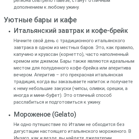
региона Ольтрепо Павезе, станут отличным
дополнением к любому ужину.
Уютные бары и кафе
Итальянский завтрак и кофе-брейк
Начните свой день с традиционного итальянского
завтрака в одном из местных баров. Это, как правило,
капучино и круассан (корнетто), часто наполненный
кремом или джемом. Бары также являются идеальным
местом для полуденного кофе-брейка или аперитива
вечером. Аперитив – это прекрасная итальянская
традиция, когда вы заказываете напиток и получаете
к нему небольшие закуски (чипсы, оливки, орешки, а
иногда и мини-буфет). Это отличный способ
расслабиться и подготовиться к ужину.
Мороженое (Gelato)
Ни одно путешествие по Италии не обходится без
дегустации настоящего итальянского мороженого. В
Инзаго, как и везде, вы найдете джелатерии,