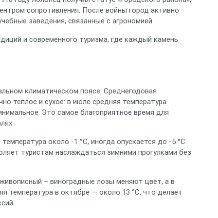
 центром сопротивления. После войны город активно
учебные заведения, связанные с агрономией.
адиций и современного туризма, где каждый камень
альном климатическом поясе. Среднегодовая
чно тёплое и сухое: в июле средняя температура
минимальное. Это самое благоприятное время для
лях.
 температура около -1 °C, иногда опускается до -5 °C.
воляет туристам наслаждаться зимними прогулками без
 живописный – виноградные лозы меняют цвет, а в
яя температура в октябре — около 13 °C, что делает
сий.