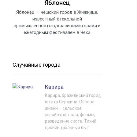
Яблонец
Яблонец — чешский город в Жижнице,
известный стекольной
промышленностью, красивыми горами и
ежегодным фестивалем в Чехи.
Случайные города
Карира
Карира, бразильский город
штата Сержипи. Основа
жизни – сельское
хозяйство: поля, фермы,
разведение скота. Тихий
провинциальный быт.