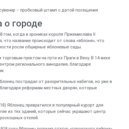
 сувенир – пробковый штамп с датой посещения.
 о городе
 гом, когда в хрониках короля Пржемислава II
я, что название происходит от слова «яблоня», что
вности росли обширные яблоневые сады.
торговым пунктом на пути из Праги в Вену. В 14‑веке
центром регионального виноделия, благодаря
м.
блонец пострадал от разорительных набегов, но уже в
у благодаря реформам местных дворян, которые
18) Яблонец превратился в популярный курорт для
гие из тех зданий, которые сейчас украшают центр
 роскошных отелей.
918 году Яблонец получил статус «городского района»,