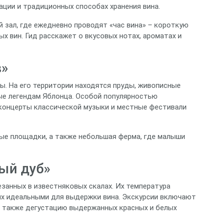
ции и традиционных способах хранения вина.
 зал, где ежедневно проводят «час вина» – короткую
х вин. Гид расскажет о вкусовых нотах, ароматах и
в»
ы. На его территории находятся пруды, живописные
ые легендам Яблонца. Особой популярностью
 концерты классической музыки и местные фестивали
ые площадки, а также небольшая ферма, где малыши
рый дуб»
езанных в известняковых скалах. Их температура
 их идеальными для выдержки вина. Экскурсии включают
 а также дегустацию выдержанных красных и белых