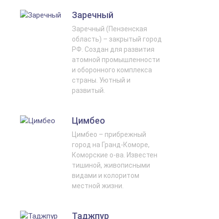
Заречный
Заречный (Пензенская
область) – закрытый город
РФ. Создан для развития
атомной промышленности
и оборонного комплекса
страны. Уютный и
развитый.
Цимбео
Цимбео – прибрежный
город на Гранд-Коморе,
Коморские о-ва. Известен
тишиной, живописными
видами и колоритом
местной жизни.
Таджпур