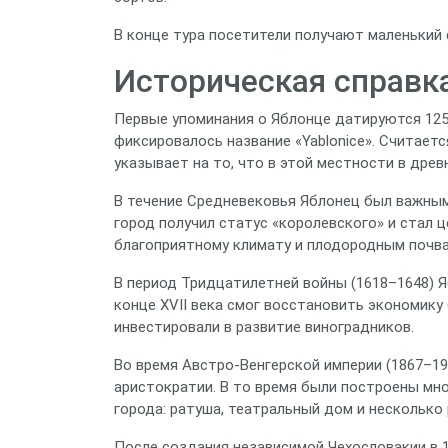
В конце тура посетители получают маленький
Историческая справка
Первые упоминания о Яблонце датируются 1258
фиксировалось название «Yablonice». Считаетс
указывает на то, что в этой местности в дре
В течение Средневековья Яблонец был важным 
город получил статус «королевского» и стал 
благоприятному климату и плодородным почва
В период Тридцатилетней войны (1618–1648) Я
конце XVII века смог восстановить экономик
инвестировали в развитие виноградников.
Во время Австро‑Венгерской империи (1867–19
аристократии. В то время были построены мно
города: ратуша, театральный дом и несколько
После создания независимой Чехословакии в 1