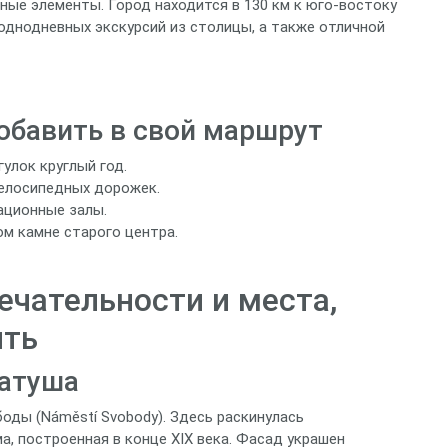
ные элементы. Город находится в 130 км к юго‑востоку
 однодневных экскурсий из столицы, а также отличной
обавить в свой маршрут
улок круглый год.
велосипедных дорожек.
ационные залы.
м камне старого центра.
чательности и места,
ить
Ратуша
ды (Náměstí Svobody). Здесь раскинулась
а, построенная в конце XIX века. Фасад украшен