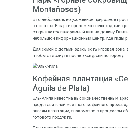
Montañosos)
Это небольшое, но ухоженное природное прос
от центра. В парке проложены пешеходные тр
открывается панорамный вид на долину Гвада
небольшой информационный центр, где гиды р
Для семей с детьми здесь есть игровая зона,
чтобы отдохнуть после экскурсии по городу.
Кофейная плантация «Се
Águila de Plata)
Эль‑Агила известна высококачественным араби
представителей местного кофейного производ
аллеям плантации, знакомство с процессом сб
готового продукта.
Гиды подробно расскажут о традиционных ме