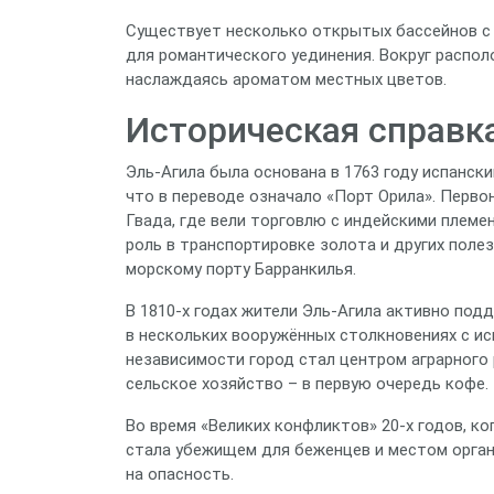
Существует несколько открытых бассейнов с
для романтического уединения. Вокруг распол
наслаждаясь ароматом местных цветов.
Историческая справка
Эль‑Агила была основана в 1763 году испанск
что в переводе означало «Порт Орила». Перво
Гвада, где вели торговлю с индейскими племен
роль в транспортировке золота и других поле
морскому порту Барранкилья.
В 1810‑х годах жители Эль‑Агила активно под
в нескольких вооружённых столкновениях с и
независимости город стал центром аграрного 
сельское хозяйство – в первую очередь кофе.
Во время «Великих конфликтов» 20‑х годов, ко
стала убежищем для беженцев и местом орган
на опасность.