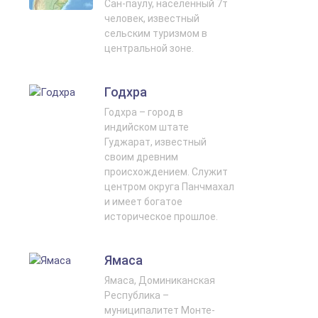
Сан‑паулу, населённый 7т
человек, известный
сельским туризмом в
центральной зоне.
Годхра
Годхра – город в
индийском штате
Гуджарат, известный
своим древним
происхождением. Служит
центром округа Панчмахал
и имеет богатое
историческое прошлое.
Ямаса
Ямаса, Доминиканская
Республика –
муниципалитет Монте-