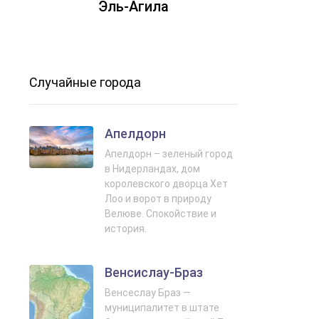
Эль‑Агила
Случайные города
Апелдорн
Апелдорн – зеленый город
в Нидерландах, дом
королевского дворца Хет
Лоо и ворот в природу
Велюве. Спокойствие и
история.
Венсислау‑Браз
Венсеслау Браз —
муниципалитет в штате