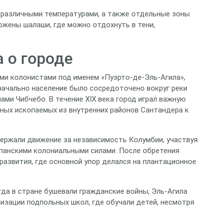
 различными температурами, а также отдельные зоны
ожены шалаши, где можно отдохнуть в тени,
 о городе
ими колонистами под именем «Пуэрто-де-Эль‑Агила»,
начально население было сосредоточено вокруг реки
ами Чибчебо. В течение XIX века город играл важную
зных ископаемых из внутренних районов Сантандера к
держали движение за независимость Колумбии, участвуя
спанскими колониальными силами. После обретения
развития, где основной упор делался на плантационное
гда в стране бушевали гражданские войны, Эль‑Агила
изации подпольных школ, где обучали детей, несмотря