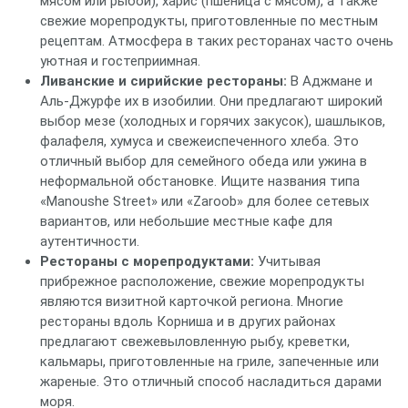
мясом или рыбой), харис (пшеница с мясом), а также
свежие морепродукты, приготовленные по местным
рецептам. Атмосфера в таких ресторанах часто очень
уютная и гостеприимная.
Ливанские и сирийские рестораны:
В Аджмане и
Аль-Джурфе их в изобилии. Они предлагают широкий
выбор мезе (холодных и горячих закусок), шашлыков,
фалафеля, хумуса и свежеиспеченного хлеба. Это
отличный выбор для семейного обеда или ужина в
неформальной обстановке. Ищите названия типа
«Manoushe Street» или «Zaroob» для более сетевых
вариантов, или небольшие местные кафе для
аутентичности.
Рестораны с морепродуктами:
Учитывая
прибрежное расположение, свежие морепродукты
являются визитной карточкой региона. Многие
рестораны вдоль Корниша и в других районах
предлагают свежевыловленную рыбу, креветки,
кальмары, приготовленные на гриле, запеченные или
жареные. Это отличный способ насладиться дарами
моря.