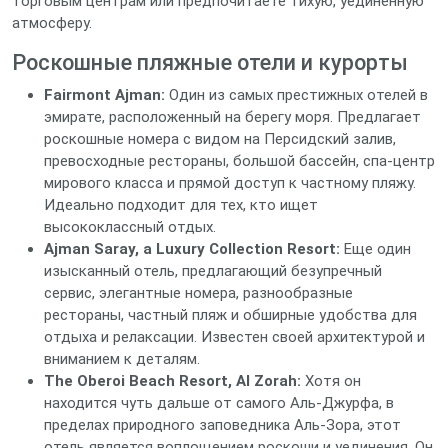
торговым центрам или предпочитаете тихую, уединенную
атмосферу.
Роскошные пляжные отели и курорты
Fairmont Ajman:
Один из самых престижных отелей в
эмирате, расположенный на берегу моря. Предлагает
роскошные номера с видом на Персидский залив,
превосходные рестораны, большой бассейн, спа-центр
мирового класса и прямой доступ к частному пляжу.
Идеально подходит для тех, кто ищет
высококлассный отдых.
Ajman Saray, a Luxury Collection Resort:
Еще один
изысканный отель, предлагающий безупречный
сервис, элегантные номера, разнообразные
рестораны, частный пляж и обширные удобства для
отдыха и релаксации. Известен своей архитектурой и
вниманием к деталям.
The Oberoi Beach Resort, Al Zorah:
Хотя он
находится чуть дальше от самого Аль-Джурфа, в
пределах природного заповедника Аль-Зора, этот
отель является воплощением роскоши и уединения. Он