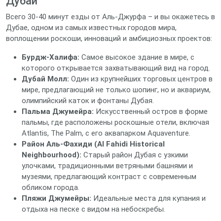
Дубай
Всего 30-40 минут езды от Аль-Джурфа – и вы окажетесь в
Дубае, одном из самых известных городов мира,
воплощении роскоши, инноваций и амбициозных проектов:
Бурдж-Халифа:
Самое высокое здание в мире, с
которого открывается захватывающий вид на город.
Дубай Молл:
Один из крупнейших торговых центров в
мире, предлагающий не только шопинг, но и аквариум,
олимпийский каток и фонтаны Дубая.
Пальма Джумейра:
Искусственный остров в форме
пальмы, где расположены роскошные отели, включая
Atlantis, The Palm, с его аквапарком Aquaventure.
Район Аль-Фахиди (Al Fahidi Historical
Neighbourhood):
Старый район Дубая с узкими
улочками, традиционными ветряными башнями и
музеями, предлагающий контраст с современным
обликом города.
Пляжи Джумейры:
Идеальные места для купания и
отдыха на песке с видом на небоскребы.