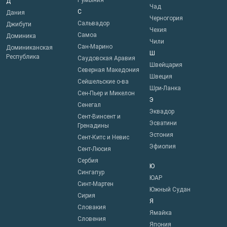
Румыния
Д
Чад
С
Дания
Черногория
Сальвадор
Джибути
Чехия
Самоа
Доминика
Чили
Сан-Марино
Доминиканская
Ш
Республика
Саудовская Аравия
Швейцария
Северная Македония
Швеция
Сейшельские о-ва
Шри-Ланка
Сен-Пьер и Микелон
Э
Сенегал
Эквадор
Сент-Винсент и
Эсватини
Гренадины
Эстония
Сент-Китс и Невис
Эфиопия
Сент-Люсия
Сербия
Ю
Сингапур
ЮАР
Синт-Мартен
Южный Судан
Сирия
Я
Словакия
Ямайка
Словения
Япония