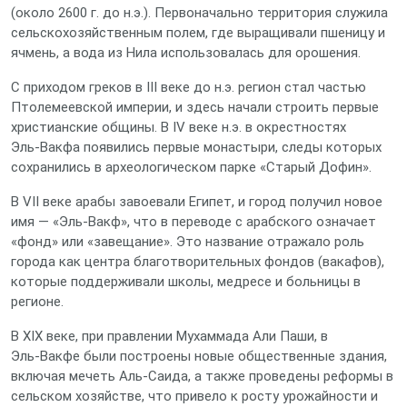
(около 2600 г. до н.э.). Первоначально территория служила
сельскохозяйственным полем, где выращивали пшеницу и
ячмень, а вода из Нила использовалась для орошения.
С приходом греков в III веке до н.э. регион стал частью
Птолемеевской империи, и здесь начали строить первые
христианские общины. В IV веке н.э. в окрестностях
Эль‑Вакфа появились первые монастыри, следы которых
сохранились в археологическом парке «Старый Дофин».
В VII веке арабы завоевали Египет, и город получил новое
имя — «Эль‑Вакф», что в переводе с арабского означает
«фонд» или «завещание». Это название отражало роль
города как центра благотворительных фондов (вакафов),
которые поддерживали школы, медресе и больницы в
регионе.
В XIX веке, при правлении Мухаммада Али Паши, в
Эль‑Вакфе были построены новые общественные здания,
включая мечеть Аль‑Саида, а также проведены реформы в
сельском хозяйстве, что привело к росту урожайности и