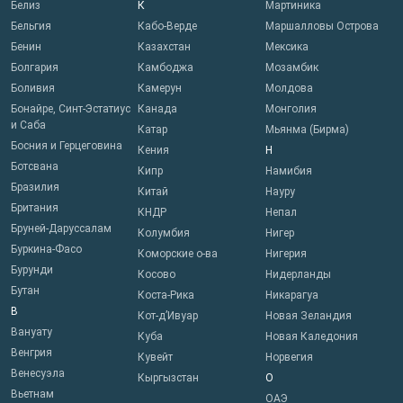
Белиз
К
Мартиника
Бельгия
Кабо-Верде
Маршалловы Острова
Бенин
Казахстан
Мексика
Болгария
Камбоджа
Мозамбик
Боливия
Камерун
Молдова
Бонайре, Синт-Эстатиус
Канада
Монголия
и Саба
Катар
Мьянма (Бирма)
Босния и Герцеговина
Кения
Н
Ботсвана
Кипр
Намибия
Бразилия
Китай
Науру
Британия
КНДР
Непал
Бруней-Даруссалам
Колумбия
Нигер
Буркина-Фасо
Коморские о-ва
Нигерия
Бурунди
Косово
Нидерланды
Бутан
Коста-Рика
Никарагуа
В
Кот-д’Ивуар
Новая Зеландия
Вануату
Куба
Новая Каледония
Венгрия
Кувейт
Норвегия
Венесуэла
Кыргызстан
О
Вьетнам
ОАЭ