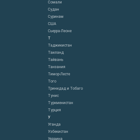
Сомали
Судан
Суринам
США
Сьерра-Леоне
Т
Таджикистан
Таиланд
Тайвань
Танзания
Тимор-Лесте
Того
Тринидад и Тобаго
Тунис
Туркменистан
Турция
У
Уганда
Узбекистан
Украина