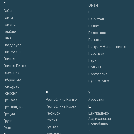
Г
Оман
Габон
П
Гаити
Пакистан
Гайана
Палау
Гамбия
Палестина
Гана
Панама
Гваделупа
Папуа – Новая Гвинея
Гватемала
Парагвай
Гвинея
Перу
Гвинея-Бисау
Польша
Германия
Португалия
Гибралтар
Пуэрто-Рико
Гондурас
Р
Х
Гонконг
Республика Конго
Хорватия
Гренада
Республика Корея
Ц
Гренландия
Реюньон
Центрально-
Греция
Африканская
Россия
Грузия
Республика
Руанда
Гуам
Ч