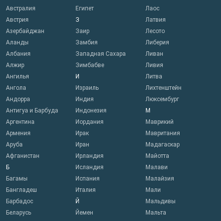
Австралия
Египет
Лаос
Австрия
З
Латвия
Азербайджан
Заир
Лесото
Аланды
Замбия
Либерия
Албания
Западная Сахара
Ливан
Алжир
Зимбабве
Ливия
Ангилья
И
Литва
Ангола
Израиль
Лихтенштейн
Андорра
Индия
Люксембург
Антигуа и Барбуда
Индонезия
М
Аргентина
Иордания
Маврикий
Армения
Ирак
Мавритания
Аруба
Иран
Мадагаскар
Афганистан
Ирландия
Майотта
Б
Исландия
Малави
Багамы
Испания
Малайзия
Бангладеш
Италия
Мали
Барбадос
Й
Мальдивы
Беларусь
Йемен
Мальта