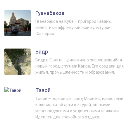
Гуанабакоа
Гванабакоа на Кубе – пригород Гаваны,
известный афро-кубинской культурой
Сантерия.
Бадр
Бадр в Египте – динамично развивающийся
новый город-спутник Каира. Его создали для
жилья, промышленности и образования.
Тавой
Тавой – портовый город Мьянмы, известный
колониальной архитектурой, свежими
морепродуктами и уединенными пляжами.
Идеален для спокойного отдыха.