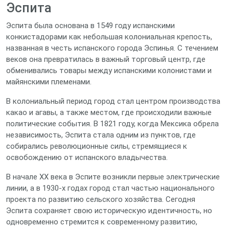
Эспита
Эспита была основана в 1549 году испанскими
конкистадорами как небольшая колониальная крепость,
названная в честь испанского города Эспинья. С течением
веков она превратилась в важный торговый центр, где
обменивались товары между испанскими колонистами и
майянскими племенами.
В колониальный период город стал центром производства
какао и агавы, а также местом, где происходили важные
политические события. В 1821 году, когда Мексика обрела
независимость, Эспита стала одним из пунктов, где
собирались революционные силы, стремящиеся к
освобождению от испанского владычества.
В начале XX века в Эспите возникли первые электрические
линии, а в 1930‑х годах город стал частью национального
проекта по развитию сельского хозяйства. Сегодня
Эспита сохраняет свою историческую идентичность, но
одновременно стремится к современному развитию,