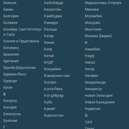
Бельгия
Кабо-Верде
Маршалловы Острова
Бенин
Казахстан
Мексика
Болгария
Камбоджа
Мозамбик
Боливия
Камерун
Молдова
Бонайре, Синт-Эстатиус
Канада
Монголия
и Саба
Катар
Мьянма (Бирма)
Босния и Герцеговина
Кения
Н
Ботсвана
Кипр
Намибия
Бразилия
Китай
Науру
Британия
КНДР
Непал
Бруней-Даруссалам
Колумбия
Нигер
Буркина-Фасо
Коморские о-ва
Нигерия
Бурунди
Косово
Нидерланды
Бутан
Коста-Рика
Никарагуа
В
Кот-д’Ивуар
Новая Зеландия
Вануату
Куба
Новая Каледония
Венгрия
Кувейт
Норвегия
Венесуэла
Кыргызстан
О
Вьетнам
ОАЭ
Г
Оман