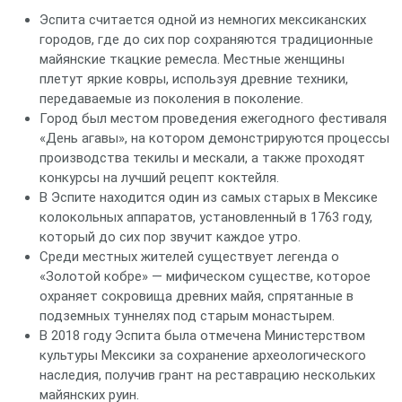
Эспита считается одной из немногих мексиканских
городов, где до сих пор сохраняются традиционные
майянские ткацкие ремесла. Местные женщины
плетут яркие ковры, используя древние техники,
передаваемые из поколения в поколение.
Город был местом проведения ежегодного фестиваля
«День агавы», на котором демонстрируются процессы
производства текилы и мескали, а также проходят
конкурсы на лучший рецепт коктейля.
В Эспите находится один из самых старых в Мексике
колокольных аппаратов, установленный в 1763 году,
который до сих пор звучит каждое утро.
Среди местных жителей существует легенда о
«Золотой кобре» — мифическом существе, которое
охраняет сокровища древних майя, спрятанные в
подземных туннелях под старым монастырем.
В 2018 году Эспита была отмечена Министерством
культуры Мексики за сохранение археологического
наследия, получив грант на реставрацию нескольких
майянских руин.