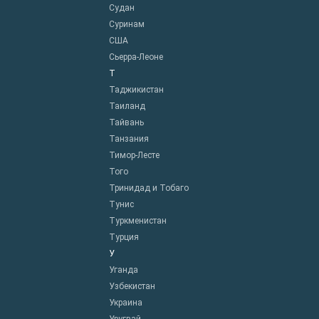
Судан
Суринам
США
Сьерра-Леоне
Т
Таджикистан
Таиланд
Тайвань
Танзания
Тимор-Лесте
Того
Тринидад и Тобаго
Тунис
Туркменистан
Турция
У
Уганда
Узбекистан
Украина