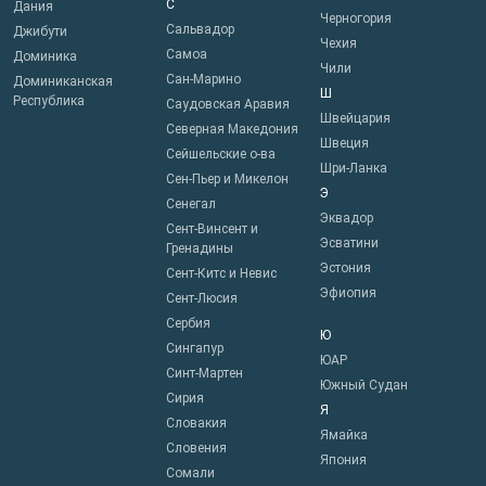
С
Дания
Черногория
Сальвадор
Джибути
Чехия
Самоа
Доминика
Чили
Сан-Марино
Доминиканская
Ш
Республика
Саудовская Аравия
Швейцария
Северная Македония
Швеция
Сейшельские о-ва
Шри-Ланка
Сен-Пьер и Микелон
Э
Сенегал
Эквадор
Сент-Винсент и
Эсватини
Гренадины
Эстония
Сент-Китс и Невис
Эфиопия
Сент-Люсия
Сербия
Ю
Сингапур
ЮАР
Синт-Мартен
Южный Судан
Сирия
Я
Словакия
Ямайка
Словения
Япония
Сомали