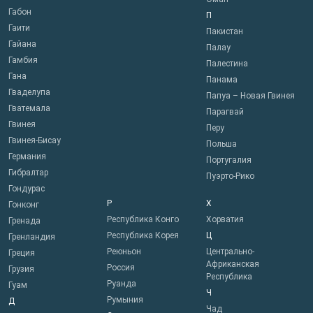
Габон
П
Гаити
Пакистан
Гайана
Палау
Гамбия
Палестина
Гана
Панама
Гваделупа
Папуа – Новая Гвинея
Гватемала
Парагвай
Гвинея
Перу
Гвинея-Бисау
Польша
Германия
Португалия
Гибралтар
Пуэрто-Рико
Гондурас
Р
Х
Гонконг
Республика Конго
Хорватия
Гренада
Республика Корея
Ц
Гренландия
Реюньон
Центрально-
Греция
Африканская
Россия
Грузия
Республика
Руанда
Гуам
Ч
Румыния
Д
Чад