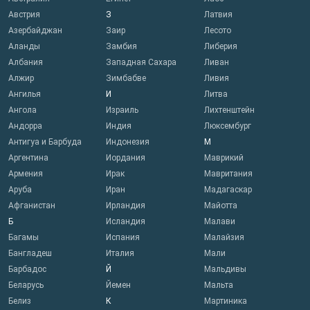
Австрия
З
Латвия
Азербайджан
Заир
Лесото
Аланды
Замбия
Либерия
Албания
Западная Сахара
Ливан
Алжир
Зимбабве
Ливия
Ангилья
И
Литва
Ангола
Израиль
Лихтенштейн
Андорра
Индия
Люксембург
Антигуа и Барбуда
Индонезия
М
Аргентина
Иордания
Маврикий
Армения
Ирак
Мавритания
Аруба
Иран
Мадагаскар
Афганистан
Ирландия
Майотта
Б
Исландия
Малави
Багамы
Испания
Малайзия
Бангладеш
Италия
Мали
Барбадос
Й
Мальдивы
Беларусь
Йемен
Мальта
Белиз
К
Мартиника