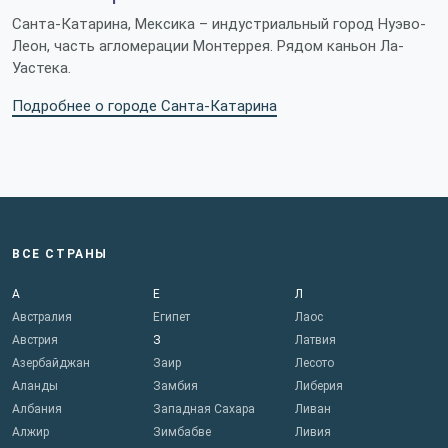
Санта-Катарина, Мексика – индустриальный город Нуэво-
Леон, часть агломерации Монтеррея. Рядом каньон Ла-
Уастека.
Подробнее о городе Санта-Катарина
ВСЕ СТРАНЫ
А
Е
Л
Австралия
Египет
Лаос
Австрия
З
Латвия
Азербайджан
Заир
Лесото
Аланды
Замбия
Либерия
Албания
Западная Сахара
Ливан
Алжир
Зимбабве
Ливия