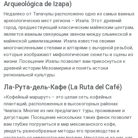
Arqueológica de Izapa)
Недалеко от Тапачулы расположено одно из самых важных
археологических мест региона – Изапа. Этот древний
город, предшествующий классическим майянским центрам,
является важным связующим звеном между ольмекской и
майянской цивилизациями. Изапа известна своими
многочисленными стелами и алтарями с вычурной резьбой,
которые изображают мифологические сюжеты и сцены из
жизни. Посещение Изапы позволит вам прикоснуться к
древней истории Мезоамерики и понять истоки
региональной культуры.
Ла-Рута-дель-Кафе (La Ruta del Café)
«Кофейный маршрут» – это целая сеть кофейных
плантаций, расположенных в высокогорных районах
Чиапаса. Многие из них предлагают туры, проживание и
дегустации. Посещение нескольких таких финок позволит
вам глубже погрузиться в мир мексиканского кофе,
увидеть разнообразные методы его производства и
насладиться невероятными видами. Некоторые из них, как