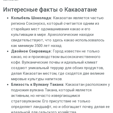
Интересные факты о Какаоатане
Колыбель Шоколада:
Какаоатан является частью
региона Соконуско, который считается одним из
старейших мест одомашнивания какао и его
культивации в мире. Археологические находки
свидетельствуют, что здесь какао использовалось
как минимум 3500 лет назад.
Двойное Сокровище:
Город известен не только
какао, но и производством высококачественного
кофе. Вулканические почвы и идеальный климат
создают уникальный терруар для обоих продуктов,
делая Какаоатан местом, где сходятся две великие
мировые культуры напитков.
Близость к Вулкану Такана:
Какаоатан расположен у
подножия вулкана Такана, который является
активным, но нечасто извергающимся
стратовулканом. Его присутствие не только
определяет ландшафт, но и обогащает почву, делая ее
идеальной для сельского хозяйства.