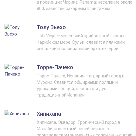
в провинции Чирика, Panamá; население около
800, известен сахарным плантажем
Толу Вьехо
Tolú Viejo — маленький прибрежный город в
Карибском море, Сульи, славится пляжами,
рыбалкой и колониальной архитектурой.
Торре-Пачеко
Торре-Пачеко, Испания – аграрный город в
Мурсии. Славится обширными полями и
урожаями овощей, передавая дух
традиционной Испании.
Хипихапа
Хипихапа, Эквадор. Тропический город в
Манаби, известный своей связью с
производством знаменитых соломенных шляп