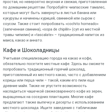
простая, но невероятно вкусная и свежая, приготовленная
по домашним рецептам. Попробуйте чиапасские тамалес,
которые могут быть завернуты в листья банана или
кукурузы и начинены курицей, свининой или сыром с
соусом. Также стоит попробовать «cochito horneado»
(запеченная свинина), «sopa de chipilín» (суп из местной
травы чипилин) и «tascalate» – традиционный напиток из
маиса, какао и аннато.
Кафе и Шоколадницы
Учитывая специализацию города на какао и кофе,
обязательно посетите местные кафе. Здесь вы сможете
попробовать традиционный горячий шоколад,
приготовленный из местного какао, часто с добавлением
корицы или перца чили – такой, каким его пили еще
древние майя. Также не упустите возможность
насладиться чашечкой свежесваренного кофе из зерен,
выращенных на соседних плантациях. Многие кафе
предлагают также выпечку и десерты с использованием
местного шоколада. Ищите заведения с табличками