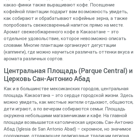
какао-финки также выращивают кофе. Посещение
кофейной плантации подарит вам возможность увидеть,
как собирают и обрабатывают кофейные зерна, а также
попробовать свежесваренный напиток прямо на месте.
Аромат свежеобжаренного кофе в Какаоатане – это
отдельное удовольствие, которое невозможно описать
словами. Многие плантации организуют дегустации
(каппинги), где можно научиться различать оттенки вкуса и
аромата различных сортов.
Центральная Площадь (Parque Central) и
Церковь Сан-Антонио Абад
Как и в большинстве мексиканских городов, центральная
площадь Какаоатана – это сердце городской жизни. Здесь
можно увидеть, как местные жители отдыхают, общаются,
дети играют, а по вечерам собираются семьи. Площадь
окружена небольшими магазинчиками и кафе. На главной
площади возвышается католическая церковь Сан-Антонио
Абад (Iglesia de San Antonio Abad) – скромное, но значимое
сооружение, отражающее религиозные традиции региона.