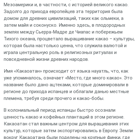
Мезоамерики и, в частности, с историей великого какао.
Задолго до прихода европейцев эта территория была
домом для древних цивилизаций, таких как ольмеки, а
затем майя и соконуско. Именно здесь, в плодородных
землях между Сьерра-Мадре де Чиапас и побережьем
Тихого океана, процветало выращивание какао – культуры,
которая была настолько ценна, что служила валютой и
играла центральную роль в религиозных ритуалах и
повседневной жизни древних народов.
Имя «Какаоатан» происходит от языка науатль, что, как
уже упоминалось, означает «Место, где много какао». Это
название было дано ацтеками, которые доминировали в
регионе до прихода испанцев и облагали данью местные
племена, требуя среди прочего и какао-бобы.
В колониальный период испанцы быстро осознали
ценность какао и кофейных плантаций в этом регионе.
Какаоатан стал важным центром для выращивания этих
культур, которые затем экспортировались в Европу. Земли
вокруг Какаоатана были поделены на крупные финки, где