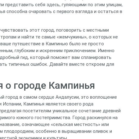
гли представить себя здесь, гуляющими по этим улицам,
я способна очаровать с первого взгляда и остаться в
очувствовать этот город, поговорить с местными
х тропам и найти те самые «жемчужины», о которых не
ы ваше путешествие в Кампинью было не просто
енным, глубоким и искренним приключением. Именно
одробный гид, который поможет вам спланировать
жать типичных ошибок. Давайте вместе откроем для
 о городе Кампинья
ый город в самом сердце Андалусии, это воплощение
 Испании, Кампинья является своего рода
 предлагая посетителям уникальное сочетание древней
римого южного гостеприимства. Город раскинулся на
 название, означающее «сельская местность» или
им плодородием, особенно в выращивании оливок и
местной экономики и культуры.