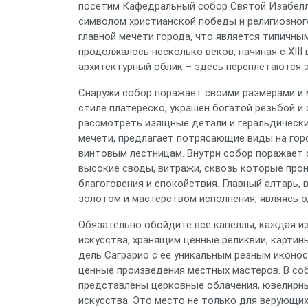
посетим Кафедральный собор Святой Изабеллы
символом христианской победы и религиозног
главной мечети города, что является типичным
продолжалось несколько веков, начиная с XIII 
архитектурный облик – здесь переплетаются э
Снаружи собор поражает своими размерами и 
стиле платереско, украшен богатой резьбой и
рассмотреть изящные детали и геральдически
мечети, предлагает потрясающие виды на горо
винтовым лестницам. Внутри собор поражает 
высокие своды, витражи, сквозь которые про
благоговения и спокойствия. Главный алтарь,
золотом и мастерством исполнения, являясь о
Обязательно обойдите все капеллы, каждая 
искусства, хранящим ценные реликвии, картин
дель Саграрио с ее уникальным резным иконос
ценные произведения местных мастеров. В со
представлены церковные облачения, ювелирны
искусства. Это место не только для верующих,