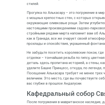
стилей.
Прогулка по Алькасару – это погружение в ми
с мощных крепостных стен, с которых открыв
окружающие оливковые рощи. Затем углубитес
настоящими произведениями садово-паркового
стройными рядами мирта напомнит вам об Альг
как в Гранаде, все же очарует своей атмосфе
прохлады и спокойствия, украшенный фонтана
Не забудьте посетить королевские покои, гд
отделки – тончайшая резьба по гипсу, цветна
деталь здесь пропитана историей, а стены, к
уделите Башне Принцесс, откуда, по легенде,
Посещение Алькасара требует не менее трех ч
величием. Это место, где вы почувствуете се
вас глубже в прошлое Андалусии.
Кафедральный собор Св
После погружения в мавританское наследие, д