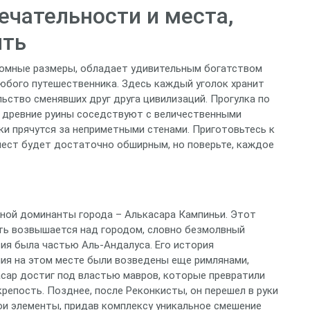
чательности и места,
ить
ромные размеры, обладает удивительным богатством
юбого путешественника. Здесь каждый уголок хранит
ьство сменявших друг друга цивилизаций. Прогулка по
де древние руины соседствуют с величественными
ки прячутся за неприметными стенами. Приготовьтесь к
мест будет достаточно обширным, но поверьте, каждое
рной доминанты города – Алькасара Кампиньи. Этот
ть возвышается над городом, словно безмолвный
сия была частью Аль-Андалуса. Его история
ния на этом месте были возведены еще римлянами,
асар достиг под властью мавров, которые превратили
репость. Позднее, после Реконкисты, он перешел в руки
ои элементы, придав комплексу уникальное смешение