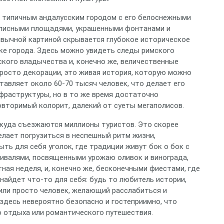
я типичным андалусским городом с его белоснежными
описными площадями, украшенными фонтанами и
ивычной картиной скрывается глубокое историческое
ке города. Здесь можно увидеть следы римского
кого владычества и, конечно же, величественные
просто декорации, это живая история, которую можно
тавляет около 60-70 тысяч человек, что делает его
фраструктуры, но в то же время достаточно
овторимый колорит, далекий от суеты мегаполисов.
 куда съезжаются миллионы туристов. Это скорее
елает погрузиться в неспешный ритм жизни,
ть для себя уголок, где традиции живут бок о бок с
ивалями, посвященными урожаю оливок и винограда,
ная неделя, и, конечно же, бесконечными фиестами, где
найдет что-то для себя: будь то любитель истории,
или просто человек, желающий расслабиться и
здесь невероятно безопасно и гостеприимно, что
 отдыха или романтического путешествия.