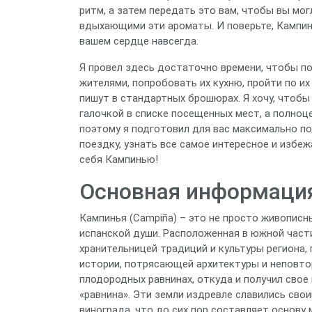
ритм, а затем передать это вам, чтобы вы мо
вдыхающими эти ароматы. И поверьте, Кампинь
вашем сердце навсегда.
Я провел здесь достаточно времени, чтобы п
жителями, попробовать их кухню, пройти по и
пишут в стандартных брошюрах. Я хочу, чтоб
галочкой в списке посещенных мест, а полноц
поэтому я подготовил для вас максимально п
поездку, узнать все самое интересное и избе
себя Кампинью!
Основная информация
Кампинья (Campiña) – это не просто живописн
испанской души. Расположенная в южной части
хранительницей традиций и культуры региона,
истории, потрясающей архитектуры и неповто
плодородных равнинах, откуда и получил свое
«равнина». Эти земли издревле славились сво
винограда, что до сих пор составляет основу 