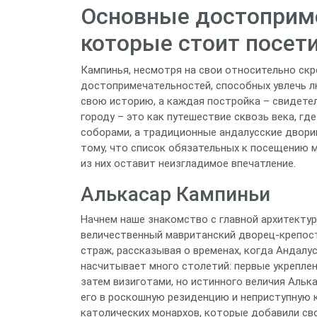
Основные достоприме
которые стоит посет
Кампинья, несмотря на свои относительно ск
достопримечательностей, способных увлечь л
свою историю, а каждая постройка – свидетел
городу – это как путешествие сквозь века, г
соборами, а традиционные андалусские двори
тому, что список обязательных к посещению 
из них оставит неизгладимое впечатление.
Алькасар Кампиньи
Начнем наше знакомство с главной архитекту
величественный мавританский дворец-крепос
страж, рассказывая о временах, когда Андалу
насчитывает много столетий: первые укрепле
затем визиготами, но истинного величия Альк
его в роскошную резиденцию и неприступную к
католических монархов, которые добавили св