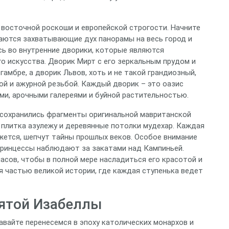
р восточной роскоши и европейской строгости. Начните
аются захватывающие дух панорамы на весь город и
ь во внутренние дворики, которые являются
 искусства. Дворик Мирт с его зеркальным прудом и
амбре, а дворик Львов, хоть и не такой грандиозный,
рой и ажурной резьбой. Каждый дворик – это оазис
ми, арочными галереями и буйной растительностью.
е сохранились фрагменты оригинальной мавританской
я плитка азулежу и деревянные потолки мудехар. Каждая
ажется, шепчут тайны прошлых веков. Особое внимание
 принцессы наблюдают за закатами над Кампиньей.
асов, чтобы в полной мере насладиться его красотой и
бя частью великой истории, где каждая ступенька ведет
ятой Изабеллы
авайте перенесемся в эпоху католических монархов и