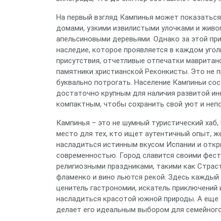
На первый взгляд Кампинья может показатьс
домами, узкими извилистыми улочками и жив
апельсиновыми деревьями. Однако за этой пр
наследие, которое проявляется в каждом угол
присутствия, отчетливые отпечатки мавританс
памятники христианской Реконкисты. Это не 
буквально потрогать. Население Кампиньи сос
достаточно крупным для наличия развитой ин
компактным, чтобы сохранить свой уют и неп
Кампинья – это не шумный туристический хаб,
место для тех, кто ищет аутентичный опыт, ж
насладиться истинным вкусом Испании и откры
современностью. Город славится своими фест
религиозными праздниками, такими как Страст
фламенко и вино льются рекой. Здесь каждый 
ценитель гастрономии, искатель приключений 
насладиться красотой южной природы. А еще 
делает его идеальным выбором для семейного