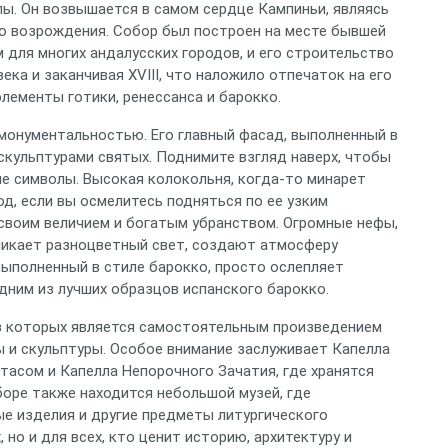
. Он возвышается в самом сердце Кампиньи, являясь
о возрождения. Собор был построен на месте бывшей
 для многих андалусских городов, и его строительство
века и заканчивая XVIII, что наложило отпечаток на его
лементы готики, ренессанса и барокко.
монументальностью. Его главный фасад, выполненный в
 скульптурами святых. Поднимите взгляд наверх, чтобы
е символы. Высокая колокольня, когда-то минарет
д, если вы осмелитесь подняться по ее узким
своим величием и богатым убранством. Огромные нефы,
никает разноцветный свет, создают атмосферу
 выполненный в стиле барокко, просто ослепляет
дним из лучших образцов испанского барокко.
из которых является самостоятельным произведением
ы и скульптуры. Особое внимание заслуживает Капелла
тасом и Капелла Непорочного Зачатия, где хранятся
боре также находится небольшой музей, где
е изделия и другие предметы литургического
 но и для всех, кто ценит историю, архитектуру и