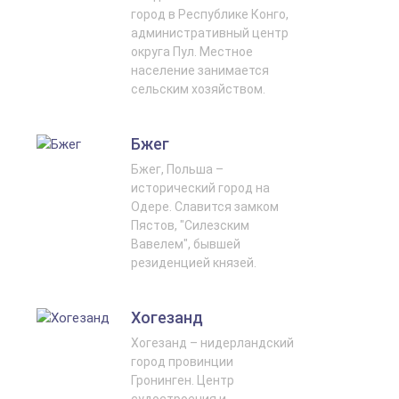
город в Республике Конго,
административный центр
округа Пул. Местное
население занимается
сельским хозяйством.
Бжег
Бжег, Польша –
исторический город на
Одере. Славится замком
Пястов, "Силезским
Вавелем", бывшей
резиденцией князей.
Хогезанд
Хогезанд – нидерландский
город провинции
Гронинген. Центр
судостроения и