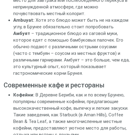
место для завтрака или послеобеденного перекуса в
непринужденной атмосфере, где можно
почувствовать местный колорит.
Ambuyat:
Хотя это блюдо может быть не на каждом
углу, в Брунее обязательно стоит попробовать
Амбуят
– традиционное блюдо из саговой муки,
которое едят с помощью бамбуковых палочек. Его
обычно подают с различными острыми соусами
(часто с тембуян – соусом из местных фруктов) и
различными гарнирами. Амбуят – это больше, чем еда,
это культурный опыт, который показывает
гастрономические корни Брунея.
Современные кафе и рестораны
Кофейни:
В Деревне Бериби, как и по всему Брунею,
популярны современные кофейни, предлагающие
высококачественный кофе, выпечку и легкие закуски.
Такие заведения, как Starbuck (в Aman Hills), Coffee
Bean & Tea Leaf, а также многочисленные местные
кофейни, предоставляют уютное место для работы,
отдыха или встреч с друзьями.