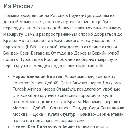
Из России
Прямых авиарейсов из России в Бруней-Даруссалам на
данный момент нет, поэтому путешествие потребует
пересадок, но это лишь добавляет приключений к вашему
маршруту. Самый распространенный способ добраться до
Брунея – это перелет до Брунейского международного
аэропорта (BWN), который находится в столице страны,
Бандар-Сери-Бегаване. Оттуда до Деревни Бериби рукой
подать. Туристы из России обычно выбирают маршруты
через крупные международные авиационные хабы.
Через Ближний Восток:
Авиакомпании, такие как
Emirates (через Дубай), Qatar Airways (через Доху) или
Turkish Airlines (через Стамбул), предлагают удобные
стыковки до крупных азиатских городов, откуда
затем можно долететь до Брунея. Например, перелет
Москва – Дубай – Сингапур – Бандар-Сери-Бегаван или
Москва – Доха – Куала-Лумпур – Бандар-Сери-Бегаван
являются популярными вариантами.
Через Юго-Восточную Азию:
Одним из самых