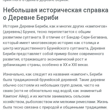
Небольшая историческая справка
о Деревне Бериби
История Деревни Бериби, как и многих других «кампонгов»
(деревень) Брунея, тесно переплетается с общим
развитием султаната. В отличие от Бандар-Сери-Бегавана,
который имеет многовековую историю как столица и
центр могущественного Брунейского султаната, Деревня
Бериби представляет собой пример более современного
развития, отражающего экономический рост и
урбанизацию страны, особенно в XX и XXI веках.
Изначально, как следует из названия «кампонг», Бериби
была традиционной брунейской деревней. Такие деревни
обычно состояли из небольших групп домов, часто на
сваях (хотя не обязательно над водой, как знаменитый
Кампонг Айер), и их жители занимались сельским
хозяйством, рыболовством или мелкими ремеслами. Жизнь
была тесно связана с природой и общинными традициями.