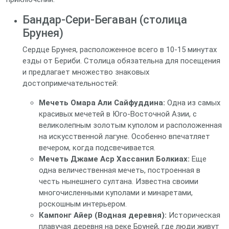
Бандар-Сери-Бегаван (столица
Брунея)
Сердце Брунея, расположенное всего в 10-15 минутах
езды от Бериби. Столица обязательна для посещения
и предлагает множество знаковых
достопримечательностей:
Мечеть Омара Али Сайфуддина:
Одна из самых
красивых мечетей в Юго-Восточной Азии, с
великолепным золотым куполом и расположенная
на искусственной лагуне. Особенно впечатляет
вечером, когда подсвечивается.
Мечеть Джаме Аср Хассанил Болкиах:
Еще
одна величественная мечеть, построенная в
честь нынешнего султана. Известна своими
многочисленными куполами и минаретами,
роскошным интерьером.
Кампонг Айер (Водная деревня):
Историческая
плавучая деревня на реке Бруней, где люди живут