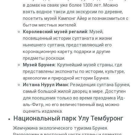
в домах на сваях уже более 1300 лет. Можно
взять водное такси для экскурсии по деревне,
посетить музей Кампонг Айер и познакомиться с
бытом местных жителей.
Королевский музей регалий:
Музей,
посвященный истории султаната и жизни
нынешнего султана, представляющий его
коронационную карету, подарки и другие
предметы роскоши.
Музей Брунея:
Крупнейший музей страны, где
представлены экспонаты по истории, культуре,
археологии и природной истории Брунея.
Истана Нурул Иман:
Резиденция султана Брунея,
самый большой жилой дворец в мире. Доступен
для посещения только во время праздника Ид-
аль-Фитр, но его величественный вид можно
оценить издалека.
Национальный парк Улу Тембуронг
Жемчужина экологического туризма Брунея.
Расположен в восточной части страны и славится