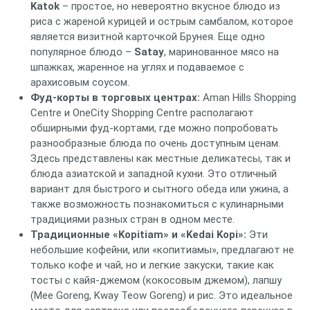
Katok
– простое, но невероятно вкусное блюдо из
риса с жареной курицей и острым самбалом, которое
является визитной карточкой Брунея. Еще одно
популярное блюдо –
Satay
, маринованное мясо на
шпажках, жаренное на углях и подаваемое с
арахисовым соусом.
Фуд-корты в торговых центрах:
Aman Hills Shopping
Centre и OneCity Shopping Centre располагают
обширными фуд-кортами, где можно попробовать
разнообразные блюда по очень доступным ценам.
Здесь представлены как местные деликатесы, так и
блюда азиатской и западной кухни. Это отличный
вариант для быстрого и сытного обеда или ужина, а
также возможность познакомиться с кулинарными
традициями разных стран в одном месте.
Традиционные «Kopitiam» и «Kedai Kopi»:
Эти
небольшие кофейни, или «копитиамы», предлагают не
только кофе и чай, но и легкие закуски, такие как
тосты с кайя-джемом (кокосовым джемом), лапшу
(Mee Goreng, Kway Teow Goreng) и рис. Это идеальное