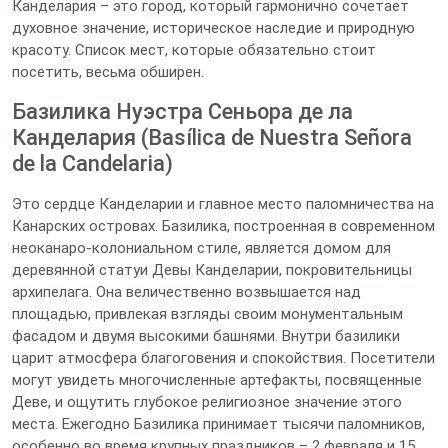
Канделария – это город, который гармонично сочетает
духовное значение, историческое наследие и природную
красоту. Список мест, которые обязательно стоит
посетить, весьма обширен.
Базилика Нуэстра Сеньора де ла
Канделария (Basílica de Nuestra Señora
de la Candelaria)
Это сердце Канделарии и главное место паломничества на
Канарских островах. Базилика, построенная в современном
неоканаро-колониальном стиле, является домом для
деревянной статуи Девы Канделарии, покровительницы
архипелага. Она величественно возвышается над
площадью, привлекая взгляды своим монументальным
фасадом и двумя высокими башнями. Внутри базилики
царит атмосфера благоговения и спокойствия. Посетители
могут увидеть многочисленные артефакты, посвященные
Деве, и ощутить глубокое религиозное значение этого
места. Ежегодно Базилика принимает тысячи паломников,
особенно во время крупных праздников – 2 февраля и 15