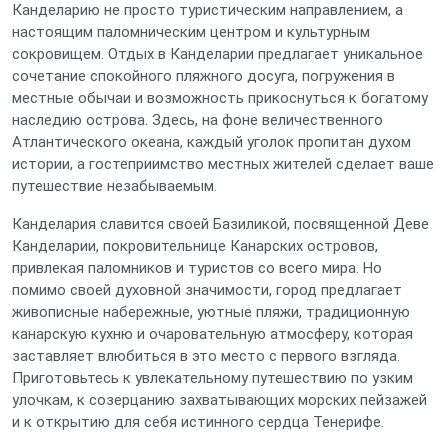
Канделарию не просто туристическим направлением, а
настоящим паломническим центром и культурным
сокровищем. Отдых в Канделарии предлагает уникальное
сочетание спокойного пляжного досуга, погружения в
местные обычаи и возможность прикоснуться к богатому
наследию острова. Здесь, на фоне величественного
Атлантического океана, каждый уголок пропитан духом
истории, а гостеприимство местных жителей сделает ваше
путешествие незабываемым.
Канделария славится своей Базиликой, посвященной Деве
Канделарии, покровительнице Канарских островов,
привлекая паломников и туристов со всего мира. Но
помимо своей духовной значимости, город предлагает
живописные набережные, уютные пляжи, традиционную
канарскую кухню и очаровательную атмосферу, которая
заставляет влюбиться в это место с первого взгляда.
Приготовьтесь к увлекательному путешествию по узким
улочкам, к созерцанию захватывающих морских пейзажей
и к открытию для себя истинного сердца Тенерифе.