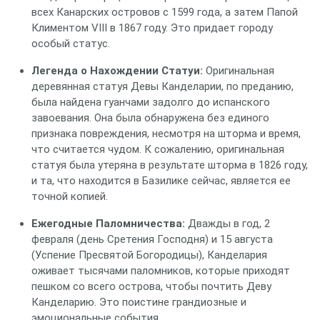
всех Канарских островов с 1599 года, а затем Папой
Климентом VIII в 1867 году. Это придает городу
особый статус.
Легенда о Нахождении Статуи:
Оригинальная
деревянная статуя Девы Канделарии, по преданию,
была найдена гуанчами задолго до испанского
завоевания. Она была обнаружена без единого
признака повреждения, несмотря на шторма и время,
что считается чудом. К сожалению, оригинальная
статуя была утеряна в результате шторма в 1826 году,
и та, что находится в Базилике сейчас, является ее
точной копией.
Ежегодные Паломничества:
Дважды в год, 2
февраля (день Сретения Господня) и 15 августа
(Успение Пресвятой Богородицы), Канделария
оживает тысячами паломников, которые приходят
пешком со всего острова, чтобы почтить Деву
Канделарию. Это поистине грандиозные и
эмоциональные события.