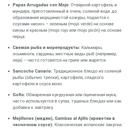
Papas Arrugadas con Mojo:
Отварной картофель в
мундире, приготовленный в очень соленой воде до
образования морщинистой кожуры, подается с
соусами «мохо» – зеленым (mojo verde) на основе
кинзы и красным (mojo rojo или mojo picón) на основе
перца.
Свежая рыба и морепродукты:
Кальмары,
осьминоги, сардины, местные виды рыб (например,
vieja) – часто готовятся на гриле или жарятся.
Sancocho Canario:
Традиционное блюдо из соленой
рыбы (обычно трески), картофеля, сладкого
картофеля и соуса мохо.
Gofio:
Обжаренная кукурузная или пшеничная мука,
часто используется в супах, тушеных блюдах или как
добавка к завтраку.
Mejillones (мидии), Gambas al Ajillo (креветки в
чесночном соусе):
Классические испанские закуски.