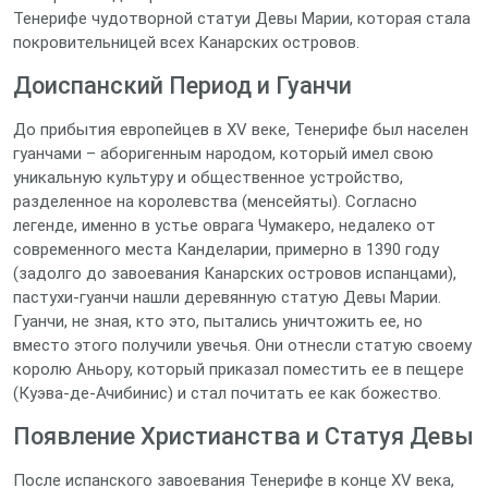
Тенерифе чудотворной статуи Девы Марии, которая стала
покровительницей всех Канарских островов.
Доиспанский Период и Гуанчи
До прибытия европейцев в XV веке, Тенерифе был населен
гуанчами – аборигенным народом, который имел свою
уникальную культуру и общественное устройство,
разделенное на королевства (менсейяты). Согласно
легенде, именно в устье оврага Чумакеро, недалеко от
современного места Канделарии, примерно в 1390 году
(задолго до завоевания Канарских островов испанцами),
пастухи-гуанчи нашли деревянную статую Девы Марии.
Гуанчи, не зная, кто это, пытались уничтожить ее, но
вместо этого получили увечья. Они отнесли статую своему
королю Аньору, который приказал поместить ее в пещере
(Куэва-де-Ачибинис) и стал почитать ее как божество.
Появление Христианства и Статуя Девы
После испанского завоевания Тенерифе в конце XV века,