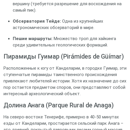
вершину (требуется разрешение для восхождения на
самый пик).
Обсерватория Тейде:
Одна из крупнейших
астрономических обсерваторий в мире.
Пешие маршруты:
Множество троп для хайкинга
среди удивительных геологических формаций.
Пирамиды Гуимар (Pirámides de Güímar)
Расположенные к югу от Канделарии, в городке Гуимар, эти
ступенчатые пирамиды таинственного происхождения
привлекают любителей истории. Хотя их назначение до сих
пор остается предметом споров, они представляют собой
интересный археологический объект.
Долина Анага (Parque Rural de Anaga)
На северо-востоке Тенерифе, примерно в 40-50 минутах
езды от Канделарии, простирается сельский парк Анага –
это древний, покрытый лавровыми лесами горный массив,