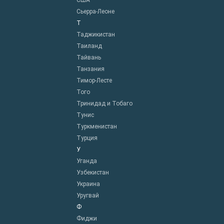
США
Сьерра-Леоне
Т
Таджикистан
Таиланд
Тайвань
Танзания
Тимор-Лесте
Того
Тринидад и Тобаго
Тунис
Туркменистан
Турция
У
Уганда
Узбекистан
Украина
Уругвай
Ф
Фиджи