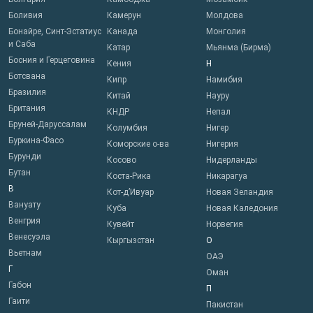
Боливия
Камерун
Молдова
Бонайре, Синт-Эстатиус
Канада
Монголия
и Саба
Катар
Мьянма (Бирма)
Босния и Герцеговина
Кения
Н
Ботсвана
Кипр
Намибия
Бразилия
Китай
Науру
Британия
КНДР
Непал
Бруней-Даруссалам
Колумбия
Нигер
Буркина-Фасо
Коморские о-ва
Нигерия
Бурунди
Косово
Нидерланды
Бутан
Коста-Рика
Никарагуа
В
Кот-д’Ивуар
Новая Зеландия
Вануату
Куба
Новая Каледония
Венгрия
Кувейт
Норвегия
Венесуэла
Кыргызстан
О
Вьетнам
ОАЭ
Г
Оман
Габон
П
Гаити
Пакистан