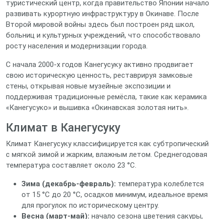
туристический центр, когда правительство Японии начало
развивать курортную инфраструктуру в Окинаве. После
Второй мировой войны здесь был построен ряд школ,
больниц и культурных учреждений, что способствовало
росту населения и модернизации города.
С начала 2000‑х годов Канегусуку активно продвигает
свою историческую ценность, реставрируя замковые
стены, открывая новые музейные экспозиции и
поддерживая традиционные ремёсла, такие как керамика
«Канегусуко» и вышивка «Окинавская золотая нить».
Климат в Канегусуку
Климат Канегусуку классифицируется как субтропический
с мягкой зимой и жарким, влажным летом. Среднегодовая
температура составляет около 23 °C.
Зима (декабрь‑февраль):
температура колеблется
от 15 °C до 20 °C, осадков минимум, идеальное время
для прогулок по историческому центру.
Весна (март‑май):
начало сезона цветения сакуры,