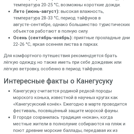
температура 20‑25 °C, возможны короткие дожди.
Лето (июнь‑август):
высокая влажность,
температура 28‑33 °C, период тайфунов в
августе‑сентябре, однако большинство туристических
объектов работают в полную силу.
Осень (сентябрь‑ноябрь):
приятные прохладные дни
22‑26 °C, яркая осенняя листва в парках.
Для комфортного путешествия рекомендуется брать
лёгкую одежду, но также иметь при себе дождевик или
лёгкую ветровку, особенно в период тайфунов.
Интересные факты о Канегусуку
Канегусуку считается родиной редкой породы
морского конька, известной в научных кругах как
«Канегусукский конёк». Ежегодно в марте проводится
фестиваль, посвящённый защите морской фауны.
В городе сохранилась традиция «нокан», когда
местные жители в полнолуние собираются на пляж и
поют древние морские баллады, передавая их из