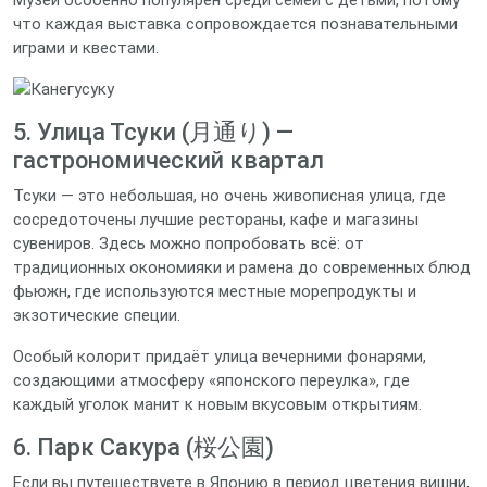
Музей особенно популярен среди семей с детьми, потому
что каждая выставка сопровождается познавательными
играми и квестами.
5. Улица Тсуки (月通り) —
гастрономический квартал
Тсуки — это небольшая, но очень живописная улица, где
сосредоточены лучшие рестораны, кафе и магазины
сувениров. Здесь можно попробовать всё: от
традиционных окономияки и рамена до современных блюд
фьюжн, где используются местные морепродукты и
экзотические специи.
Особый колорит придаёт улица вечерними фонарями,
создающими атмосферу «японского переулка», где
каждый уголок манит к новым вкусовым открытиям.
6. Парк Сакура (桜公園)
Если вы путешествуете в Японию в период цветения вишни,