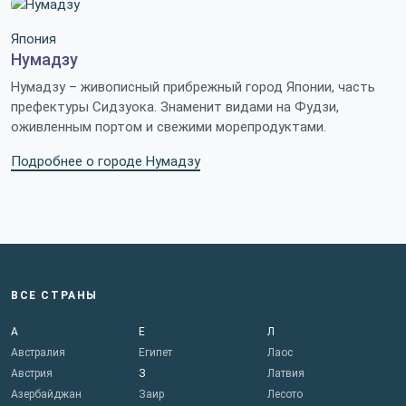
Япония
Нумадзу
Нумадзу – живописный прибрежный город Японии, часть
префектуры Сидзуока. Знаменит видами на Фудзи,
оживленным портом и свежими морепродуктами.
Подробнее о городе Нумадзу
ВСЕ СТРАНЫ
А
Е
Л
Австралия
Египет
Лаос
Австрия
З
Латвия
Азербайджан
Заир
Лесото