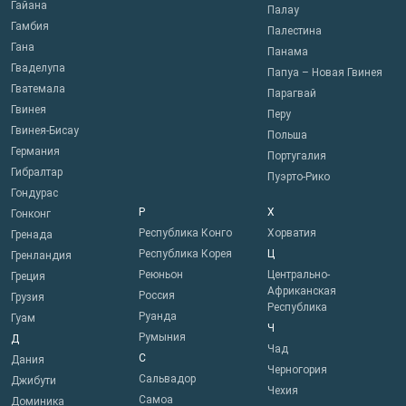
Гайана
Палау
Гамбия
Палестина
Гана
Панама
Гваделупа
Папуа – Новая Гвинея
Гватемала
Парагвай
Гвинея
Перу
Гвинея-Бисау
Польша
Германия
Португалия
Гибралтар
Пуэрто-Рико
Гондурас
Р
Х
Гонконг
Республика Конго
Хорватия
Гренада
Республика Корея
Ц
Гренландия
Реюньон
Центрально-
Греция
Африканская
Россия
Грузия
Республика
Руанда
Гуам
Ч
Румыния
Д
Чад
С
Дания
Черногория
Сальвадор
Джибути
Чехия
Самоа
Доминика