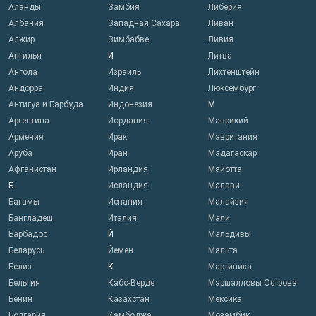
Аланды
Замбия
Либерия
Албания
Западная Сахара
Ливан
Алжир
Зимбабве
Ливия
Ангилья
И
Литва
Ангола
Израиль
Лихтенштейн
Андорра
Индия
Люксембург
Антигуа и Барбуда
Индонезия
М
Аргентина
Иордания
Маврикий
Армения
Ирак
Мавритания
Аруба
Иран
Мадагаскар
Афганистан
Ирландия
Майотта
Б
Исландия
Малави
Багамы
Испания
Малайзия
Бангладеш
Италия
Мали
Барбадос
Й
Мальдивы
Беларусь
Йемен
Мальта
Белиз
К
Мартиника
Бельгия
Кабо-Верде
Маршалловы Острова
Бенин
Казахстан
Мексика
Болгария
Камбоджа
Мозамбик