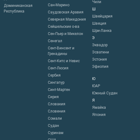
Чили
Сан-Марино
Доминиканская
Ш
Республика
Саудовская Аравия
Швейцария
Северная Македония
Швеция
Сейшельские о-ва
Шри-Ланка
Сен-Пьер и Микелон
Э
Сенегал
Эквадор
Сент-Винсент и
Эсватини
Гренадины
Эстония
Сент-Китс и Невис
Эфиопия
Сент-Люсия
Сербия
Ю
Сингапур
ЮАР
Синт-Мартен
Южный Судан
Сирия
Я
Словакия
Ямайка
Словения
Япония
Сомали
Судан
Суринам