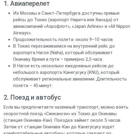
1. Авиаперелет
Из Москвы и Санкт‑Петербурга доступны прямые
рейсы до Токио (аэропорт Нарита или Ханэда) от
авиакомпаний «Аэрофлот», «Japan Airlines» и «All Nippon
Airways».
Продолжительность полета: около 9–10 часов.
В Токио пересаживаемся на внутренний рейс до
аэропорта Нагоя (Naha), который обслуживает
Окинаву. Время в пути – примерно 2,5 часа.
В Нагоя есть несколько ежедневных рейсов до
небольшого аэропорта Канегусуку (KNU), который
обслуживает региональные авиалинии. Длительность
полёта – 45 минут.
2. Поезд и автобус
Если вы предпочитаете наземный транспорт, можно взять
скоростной поезд «Синкансэн» из Токио до Окинавы
(станция Окинава‑Кан). Поездка займет около 5 часов.
Затем от станции Окинава‑Кан до Канегусуку ходят
комфортабельные автобусы, которые следуют по