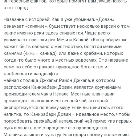
интересных фактов, которые помогут вам лучше понять
этот город:
Название с историей: Как я уже упоминал, «Дован»
означает «слияние». Существует несколько версий о том,
какие именно реки здесь сливаются. Чаще всего
упоминают притоки рек Мечи и Канкай. «Канкрабари» же
может быть связано с местностью, богатой мелкими
камнями (कंकड – канкад), или даже с крабами, которых
когда-то было много в местных водоемах. Это название
само по себе отражает природное богатство и
особенности ландшафта.
Чайная столица Джхапы: Район Джхапа, в котором
расположен Канкрабари Дован, является крупнейшим
производителем чая в Непале. Местные плантации
производят высококачественный чай, который
экспортируется по всему миру. Если вы ценитель этого
напитка, то Канкрабари Дован – идеальное место, чтобы
попробовать свежайший непальский чай прямо «из первых
рук» и узнать все о процессе его производства.
Мозаика языков и культур: Благодаря своему положению