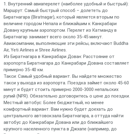
1. Внутренний авиаперелет (наиболее удобный и быстрый):
Маршрут: Самый быстрый способ – долететь до
Биратнагара (Biratnagar), который является вторым по
величине городом Непала и ближайшим к Канкрабари
Довану крупным аэропортом. Перелет из Катманду в
Биратнагар занимает всего около 35-45 минут.
Авиакомпании, выполняющие эти рейсы, включают Buddha
Air, Yeti Airlines и Shree Airlines.
Из Биратнагара в Канкрабари Дован: Расстояние от
аэропорта Биратнагара до Канкрабари Дована составляет
примерно 35-40 км.
Такси: Самый удобный вариант. Вы найдете множество
такси у выхода из аэропорта. Поездка займет около 45-60
минут и будет стоить примерно 2000-3000 непальских
рупий (NPR). Обязательно договоритесь о цене до поездки.
Местный автобус: Более бюджетный, но менее
комфортный вариант. Вам нужно будет доехать до
центрального автовокзала Биратнагара, а оттуда найти
автобус до Канкрабари Дована или до ближайшего
крупного населенного пункта в Джхапе (например, до