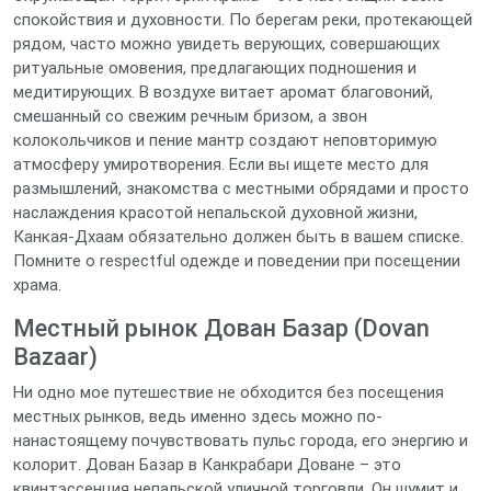
спокойствия и духовности. По берегам реки, протекающей
рядом, часто можно увидеть верующих, совершающих
ритуальные омовения, предлагающих подношения и
медитирующих. В воздухе витает аромат благовоний,
смешанный со свежим речным бризом, а звон
колокольчиков и пение мантр создают неповторимую
атмосферу умиротворения. Если вы ищете место для
размышлений, знакомства с местными обрядами и просто
наслаждения красотой непальской духовной жизни,
Канкая-Дхаам обязательно должен быть в вашем списке.
Помните о respectful одежде и поведении при посещении
храма.
Местный рынок Дован Базар (Dovan
Bazaar)
Ни одно мое путешествие не обходится без посещения
местных рынков, ведь именно здесь можно по-
нанастоящему почувствовать пульс города, его энергию и
колорит. Дован Базар в Канкрабари Доване – это
квинтэссенция непальской уличной торговли. Он шумит и