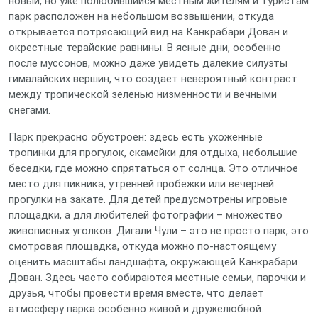
новый, но уже полюбившийся местным жителям и туристам
парк расположен на небольшом возвышении, откуда
открывается потрясающий вид на Канкрабари Дован и
окрестные терайские равнины. В ясные дни, особенно
после муссонов, можно даже увидеть далекие силуэты
гималайских вершин, что создает невероятный контраст
между тропической зеленью низменности и вечными
снегами.
Парк прекрасно обустроен: здесь есть ухоженные
тропинки для прогулок, скамейки для отдыха, небольшие
беседки, где можно спрятаться от солнца. Это отличное
место для пикника, утренней пробежки или вечерней
прогулки на закате. Для детей предусмотрены игровые
площадки, а для любителей фотографии – множество
живописных уголков. Дигали Чули – это не просто парк, это
смотровая площадка, откуда можно по-настоящему
оценить масштабы ландшафта, окружающей Канкрабари
Дован. Здесь часто собираются местные семьи, парочки и
друзья, чтобы провести время вместе, что делает
атмосферу парка особенно живой и дружелюбной.