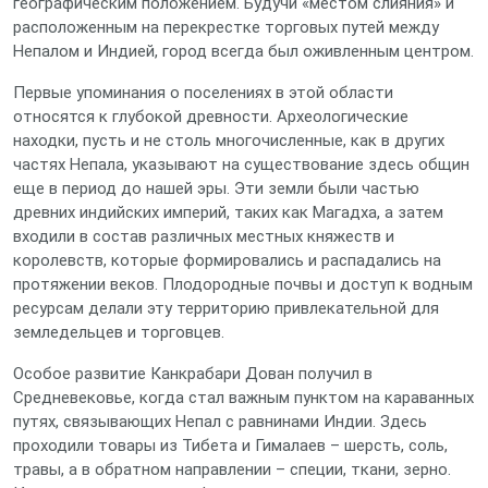
географическим положением. Будучи «местом слияния» и
расположенным на перекрестке торговых путей между
Непалом и Индией, город всегда был оживленным центром.
Первые упоминания о поселениях в этой области
относятся к глубокой древности. Археологические
находки, пусть и не столь многочисленные, как в других
частях Непала, указывают на существование здесь общин
еще в период до нашей эры. Эти земли были частью
древних индийских империй, таких как Магадха, а затем
входили в состав различных местных княжеств и
королевств, которые формировались и распадались на
протяжении веков. Плодородные почвы и доступ к водным
ресурсам делали эту территорию привлекательной для
земледельцев и торговцев.
Особое развитие Канкрабари Дован получил в
Средневековье, когда стал важным пунктом на караванных
путях, связывающих Непал с равнинами Индии. Здесь
проходили товары из Тибета и Гималаев – шерсть, соль,
травы, а в обратном направлении – специи, ткани, зерно.