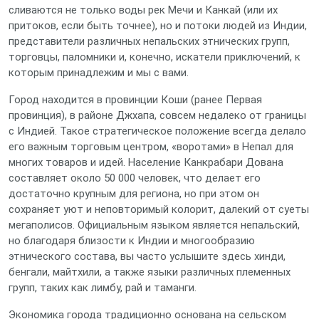
сливаются не только воды рек Мечи и Канкай (или их
притоков, если быть точнее), но и потоки людей из Индии,
представители различных непальских этнических групп,
торговцы, паломники и, конечно, искатели приключений, к
которым принадлежим и мы с вами.
Город находится в провинции Коши (ранее Первая
провинция), в районе Джхапа, совсем недалеко от границы
с Индией. Такое стратегическое положение всегда делало
его важным торговым центром, «воротами» в Непал для
многих товаров и идей. Население Канкрабари Дована
составляет около 50 000 человек, что делает его
достаточно крупным для региона, но при этом он
сохраняет уют и неповторимый колорит, далекий от суеты
мегаполисов. Официальным языком является непальский,
но благодаря близости к Индии и многообразию
этнического состава, вы часто услышите здесь хинди,
бенгали, майтхили, а также языки различных племенных
групп, таких как лимбу, рай и таманги.
Экономика города традиционно основана на сельском