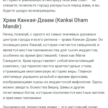
историю и уникальную атмосферу. Мой вам совет – не
спешите, позвольте городу раскрыться перед вами, и вы
будете щедро вознаграждены.
Храм Канкая-Дхаам (Kankai Dham
Mandir)
Начну, пожалуй, с одного из самых значимых духовных
центров города и всего региона – храма Канкая-Дхаам. Он
посвящен реке Канкай, которая считается священной, и
является местом паломничества для тысяч индуистов,
особенно во время фестивалей, таких как Магхе
Санкранти. Храм представляет собой впечатляющий
комплекс, где переплетаются архитектурные стили,
отражающие многовековую историю веры. Главное
святилище украшено резьбой и яркими фресками,
изображающими сцены из индуистской мифологии. Здесь
можно увидеть божества Вишну, Шивы и других
почитаемых богов, которым поклоняются местные жители
и приезжие паломники.
Окружающая территория храма – это настоящий оазис