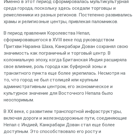
Именно в этот период сформировалась мультикультурная
среда города, поскольку здесь оседали торговцы и
ремесленники из разных регионов. Постепенно развивались
храмы и религиозные центры, привлекая паломников.
В период правления Королевства Непал,
сформировавшегося в XVIII веке под руководством
Притхви Нараяна Шаха, Канкрабари Дован сохранял свою
значимость как пограничный и торговый центр. В
колониальную эпоху, когда Британская Индия расширяла
свое влияние, роль города как буферной зоны и
транзитного пункта еще более укрепилась. Несмотря на
то, что город не был столицей или крупным
административным центром, его экономическое и
культурное значение для Восточного Непала было
неоспоримым.
В XX веке, с развитием транспортной инфраструктуры,
включая дороги и железнодорожные пути, соединяющие
Непал с Индией, Канкрабари Дован стал еще более
доступным. Это способствовало его росту и