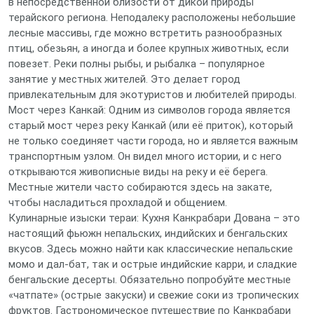
в непосредственной близости от дикой природы
терайского региона. Неподалеку расположены небольшие
лесные массивы, где можно встретить разнообразных
птиц, обезьян, а иногда и более крупных животных, если
повезет. Реки полны рыбы, и рыбалка – популярное
занятие у местных жителей. Это делает город
привлекательным для экотуристов и любителей природы.
Мост через Канкай: Одним из символов города является
старый мост через реку Канкай (или её приток), который
не только соединяет части города, но и является важным
транспортным узлом. Он видел много истории, и с него
открываются живописные виды на реку и её берега.
Местные жители часто собираются здесь на закате,
чтобы насладиться прохладой и общением.
Кулинарные изыски тераи: Кухня Канкрабари Дована – это
настоящий фьюжн непальских, индийских и бенгальских
вкусов. Здесь можно найти как классические непальские
момо и дал-бат, так и острые индийские карри, и сладкие
бенгальские десерты. Обязательно попробуйте местные
«чатпате» (острые закуски) и свежие соки из тропических
фруктов. Гастрономическое путешествие по Канкрабари