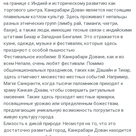
на границе с Индией и историческому развитию как
торгового центра, Канкрабари Дован является настоящим
плавильным котлом культур. Здесь проживают непальцы
разных этнических групп (лимбу, рай, таманги, чхетри,
бахун), а также люди, имеющие тесные связи с индийскими
штатами Бихар и Западная Бенгалия. Это отражается в
кухне, одежде, музыке и фестивалях, которые здесь
празднуют с особой пышностью.
Фестивальное изобилие: В Канкрабари Доване, как и во
всем Непале, очень любят фестивали. Помимо
общенациональных праздников, таких как Дашайн и Тихар,
здесь отмечают множество местных событий. Например,
Магхе Санкранти, когда тысячи паломников приходят к
храму Канкая-Дхаам, чтобы совершить ритуальные
омовения. Также здесь проходят местные ярмарки,
посвященные урожаю или определенным божествам,
предлагающие уникальную возможность погрузиться в
живую культуру города.
Близость к дикой природе: Несмотря на то, что это
достаточно развитый город, Канкрабари Дован находится