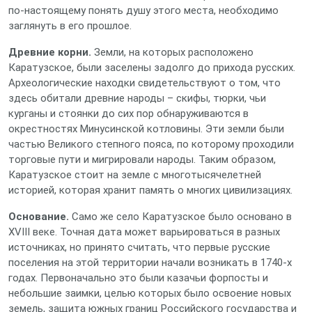
по-настоящему понять душу этого места, необходимо
заглянуть в его прошлое.
Древние корни.
Земли, на которых расположено
Каратузское, были заселены задолго до прихода русских.
Археологические находки свидетельствуют о том, что
здесь обитали древние народы – скифы, тюрки, чьи
курганы и стоянки до сих пор обнаруживаются в
окрестностях Минусинской котловины. Эти земли были
частью Великого степного пояса, по которому проходили
торговые пути и мигрировали народы. Таким образом,
Каратузское стоит на земле с многотысячелетней
историей, которая хранит память о многих цивилизациях.
Основание.
Само же село Каратузское было основано в
XVIII веке. Точная дата может варьироваться в разных
источниках, но принято считать, что первые русские
поселения на этой территории начали возникать в 1740-х
годах. Первоначально это были казачьи форпосты и
небольшие заимки, целью которых было освоение новых
земель, защита южных границ Российского государства и