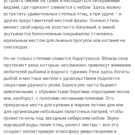
устроить пикник на траве и насладиться бескрайними
видами, где горизонт сливается с небом. Здесь можно
встретить удивительных степных птиц, а при удаче – и
других представителей местной фауны. Осенью степь
меняет свой наряд на золотисто-багряный, а зимой
укутывается белоснежным покрывалом, становясь
идеальным местом для лыжных прогулок или катания на
снегоходах.
Но не только степями славится Каратузское. Вблизи села
протекают реки, которые, несомненно, привлекут внимание
любителей рыбалки и водного туризма. Реки здесь богаты
рыбой, и местные жители с удовольствием поделятся
секретами удачного улова. Берега рек часто бывают
живописными, с обрывистыми берегами, поросшими лесом,
или, наоборот, с пологими песчаными пляжами. Это
прекрасные места для купания в жаркие летние дни или
для организации небольших палаточных лагерей, чтобы
провести ночь под звездным сибирским небом. Звуки
журчащей воды, пение птиц, шелест листвы – все это
создает неповторимую атмосферу умиротворения и