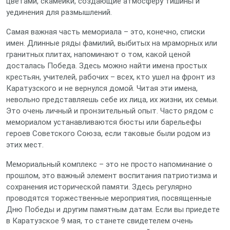
цветами, скамейки, создающие атмосферу тишины и
уединения для размышлений.
Самая важная часть мемориала – это, конечно, списки
имен. Длинные ряды фамилий, выбитых на мраморных или
гранитных плитах, напоминают о том, какой ценой
досталась Победа. Здесь можно найти имена простых
крестьян, учителей, рабочих – всех, кто ушел на фронт из
Каратузского и не вернулся домой. Читая эти имена,
невольно представляешь себе их лица, их жизни, их семьи.
Это очень личный и пронзительный опыт. Часто рядом с
мемориалом устанавливаются бюсты или барельефы
героев Советского Союза, если таковые были родом из
этих мест.
Мемориальный комплекс – это не просто напоминание о
прошлом, это важный элемент воспитания патриотизма и
сохранения исторической памяти. Здесь регулярно
проводятся торжественные мероприятия, посвященные
Дню Победы и другим памятным датам. Если вы приедете
в Каратузское 9 мая, то станете свидетелем очень