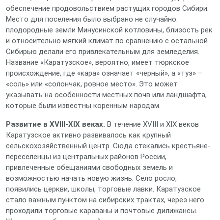
обеспечение продовольствием растущих городов Сибири.
Место для поселения было выбрано не случайно:
плодородные земли Минусинской котловины, близость рек
и относительно мягкий климат по сравнению с остальной
Сибирью делали его привлекательным для земледелия.
Название «Каратузское», вероятно, имеет тюркское
происхождение, где «кара» означает «черный», а «туз» –
«соль» или «солончак, ровное место». Это может
указывать на особенности местных почв или ландшафта,
которые были известны коренным народам.
Развитие в XVIII-XIX веках.
В течение XVIII и XIX веков
Каратузское активно развивалось как крупный
сельскохозяйственный центр. Сюда стекались крестьяне-
переселенцы из центральных районов России,
привлеченные обещаниями свободных земель и
возможностью начать новую жизнь. Село росло,
появились церкви, школы, торговые лавки. Каратузское
стало важным пунктом на сибирских трактах, через него
проходили торговые караваны и почтовые дилижансы.