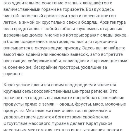
это удивительное сочетание степных ландшафтов с
величественными горами на горизонте. Воздух здесь
чистый, напоенный ароматами трав и полевых цветов
летом, а зимой он хрустально свеж и бодрящ. Архитектура
села представляет собой любопытную смесь старинных
деревянных домов, многие из которых хранят следы веков,
и более современных построек, но все это гармонично
вписывается в окружающую природу. Здесь вы не найдете
высотных зданий или неоновых вывесок, зато встретите
настоящие сибирские избы, палисадники с яркими цветами
и, конечно же, бескрайние просторы, уходящие за
горизонт.
Каратузское славится своим плодородием и является
крупным сельскохозяйственным центром региона. Это
означает, что здесь вы сможете попробовать свежайшие
продукты прямо с земли – овощи, фрукты, мясо, молочные
продукты. Местные жители очень гостеприимны и с
удовольствием делятся богатствами своей земли.
Отсутствие массового туризма делает Каратузское
идеальным местом для тех, кто ищет уединения, покоя и