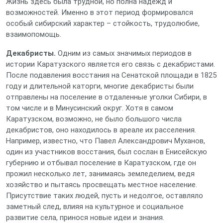
Жизнь здесь была трудной, но полна надежд и
возможностей. Именно в этот период формировался
особый сибирский характер – стойкость, трудолюбие,
взаимопомощь.
Декабристы.
Одним из самых значимых периодов в
истории Каратузского является его связь с декабристами.
После подавления восстания на Сенатской площади в 1825
году и длительной каторги, многие декабристы были
отправлены на поселение в отдаленные уголки Сибири, в
том числе и в Минусинский округ. Хотя в самом
Каратузском, возможно, не было большого числа
декабристов, оно находилось в ареале их расселения.
Например, известно, что Павел Александрович Муханов,
один из участников восстания, был сослан в Енисейскую
губернию и отбывал поселение в Каратузском, где он
прожил несколько лет, занимаясь земледелием, ведя
хозяйство и пытаясь просвещать местное население.
Присутствие таких людей, пусть и недолгое, оставляло
заметный след, влияя на культурное и социальное
развитие села, принося новые идеи и знания.