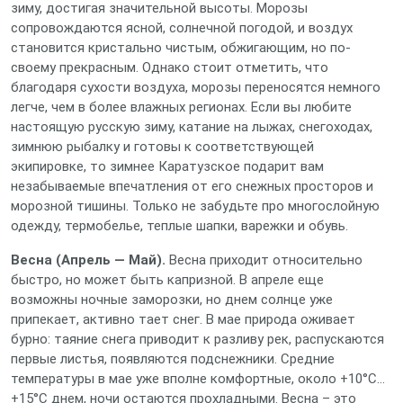
зиму, достигая значительной высоты. Морозы
сопровождаются ясной, солнечной погодой, и воздух
становится кристально чистым, обжигающим, но по-
своему прекрасным. Однако стоит отметить, что
благодаря сухости воздуха, морозы переносятся немного
легче, чем в более влажных регионах. Если вы любите
настоящую русскую зиму, катание на лыжах, снегоходах,
зимнюю рыбалку и готовы к соответствующей
экипировке, то зимнее Каратузское подарит вам
незабываемые впечатления от его снежных просторов и
морозной тишины. Только не забудьте про многослойную
одежду, термобелье, теплые шапки, варежки и обувь.
Весна (Апрель — Май).
Весна приходит относительно
быстро, но может быть капризной. В апреле еще
возможны ночные заморозки, но днем солнце уже
припекает, активно тает снег. В мае природа оживает
бурно: таяние снега приводит к разливу рек, распускаются
первые листья, появляются подснежники. Средние
температуры в мае уже вполне комфортные, около +10°C…
+15°C днем, ночи остаются прохладными. Весна – это