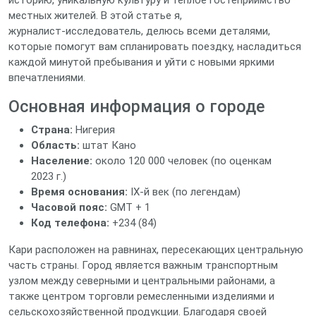
историю, уникальную культуру и теплое гостеприимство
местных жителей. В этой статье я,
журналист‑исследователь, делюсь всеми деталями,
которые помогут вам спланировать поездку, насладиться
каждой минутой пребывания и уйти с новыми яркими
впечатлениями.
Основная информация о городе
Страна:
Нигерия
Область:
штат Кано
Население:
около 120 000 человек (по оценкам
2023 г.)
Время основания:
IX‑й век (по легендам)
Часовой пояс:
GMT + 1
Код телефона:
+234 (84)
Кари расположен на равнинах, пересекающих центральную
часть страны. Город является важным транспортным
узлом между северными и центральными районами, а
также центром торговли ремесленными изделиями и
сельскохозяйственной продукции. Благодаря своей