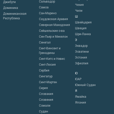
Сальвадор
Джибути
Чехия
Самоа
Доминика
Чили
Сан-Марино
Доминиканская
Ш
Республика
Саудовская Аравия
Швейцария
Северная Македония
Швеция
Сейшельские о-ва
Шри-Ланка
Сен-Пьер и Микелон
Э
Сенегал
Эквадор
Сент-Винсент и
Эсватини
Гренадины
Эстония
Сент-Китс и Невис
Эфиопия
Сент-Люсия
Сербия
Ю
Сингапур
ЮАР
Синт-Мартен
Южный Судан
Сирия
Я
Словакия
Ямайка
Словения
Япония
Сомали
Судан