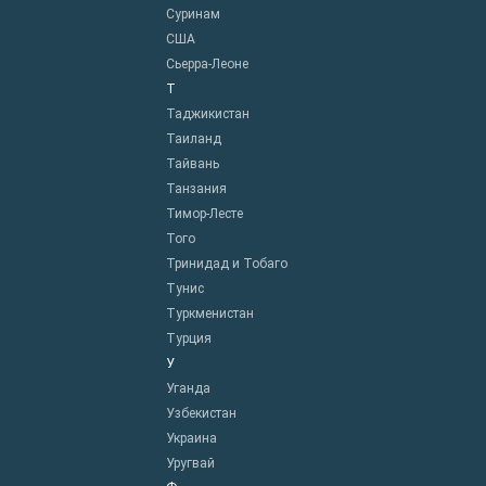
Суринам
США
Сьерра-Леоне
Т
Таджикистан
Таиланд
Тайвань
Танзания
Тимор-Лесте
Того
Тринидад и Тобаго
Тунис
Туркменистан
Турция
У
Уганда
Узбекистан
Украина
Уругвай