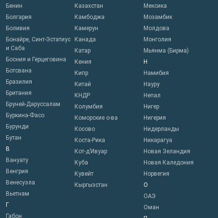
Бенин
Казахстан
Мексика
Болгария
Камбоджа
Мозамбик
Боливия
Камерун
Молдова
Бонайре, Синт-Эстатиус
Канада
Монголия
и Саба
Катар
Мьянма (Бирма)
Босния и Герцеговина
Кения
Н
Ботсвана
Кипр
Намибия
Бразилия
Китай
Науру
Британия
КНДР
Непал
Бруней-Даруссалам
Колумбия
Нигер
Буркина-Фасо
Коморские о-ва
Нигерия
Бурунди
Косово
Нидерланды
Бутан
Коста-Рика
Никарагуа
В
Кот-д’Ивуар
Новая Зеландия
Вануату
Куба
Новая Каледония
Венгрия
Кувейт
Норвегия
Венесуэла
Кыргызстан
О
Вьетнам
ОАЭ
Г
Оман
Габон