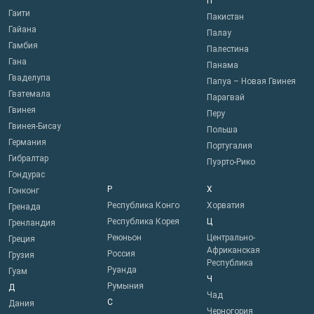
П
Гаити
Пакистан
Гайана
Палау
Гамбия
Палестина
Гана
Панама
Гваделупа
Папуа – Новая Гвинея
Гватемала
Парагвай
Гвинея
Перу
Гвинея-Бисау
Польша
Германия
Португалия
Гибралтар
Пуэрто-Рико
Гондурас
Р
Х
Гонконг
Республика Конго
Хорватия
Гренада
Республика Корея
Ц
Гренландия
Реюньон
Центрально-
Греция
Африканская
Россия
Грузия
Республика
Руанда
Гуам
Ч
Румыния
Д
Чад
С
Дания
Черногория