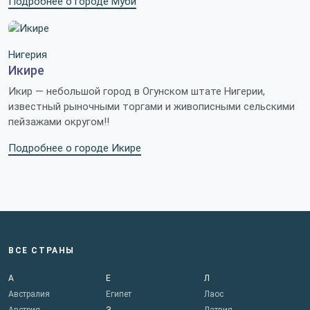
Подробнее о городе Муби
Нигерия
Икире
Икир — небольшой город в Огунском штате Нигерии,
известный рыночными торгами и живописными сельскими
пейзажами округом!!
Подробнее о городе Икире
ВСЕ СТРАНЫ
А
Е
Л
Австралия
Египет
Лаос