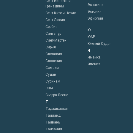
Сент-Винсент и
Эсватини
Гренадины
Эстония
Сент-Китс и Невис
Эфиопия
Сент-Люсия
Сербия
Ю
Сингапур
ЮАР
Синт-Мартен
Южный Судан
Сирия
Я
Словакия
Ямайка
Словения
Япония
Сомали
Судан
Суринам
США
Сьерра-Леоне
Т
Таджикистан
Таиланд
Тайвань
Танзания