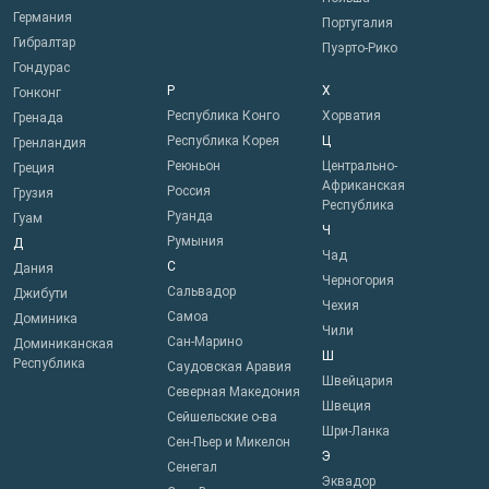
Германия
Португалия
Гибралтар
Пуэрто-Рико
Гондурас
Р
Х
Гонконг
Республика Конго
Хорватия
Гренада
Республика Корея
Ц
Гренландия
Реюньон
Центрально-
Греция
Африканская
Россия
Грузия
Республика
Руанда
Гуам
Ч
Румыния
Д
Чад
С
Дания
Черногория
Сальвадор
Джибути
Чехия
Самоа
Доминика
Чили
Сан-Марино
Доминиканская
Ш
Республика
Саудовская Аравия
Швейцария
Северная Македония
Швеция
Сейшельские о-ва
Шри-Ланка
Сен-Пьер и Микелон
Э
Сенегал
Эквадор