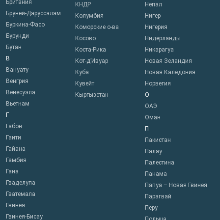
Британия
КНДР
Непал
Бруней-Даруссалам
Колумбия
Нигер
Буркина-Фасо
Коморские о-ва
Нигерия
Бурунди
Косово
Нидерланды
Бутан
Коста-Рика
Никарагуа
В
Кот-д’Ивуар
Новая Зеландия
Вануату
Куба
Новая Каледония
Венгрия
Кувейт
Норвегия
Венесуэла
Кыргызстан
О
Вьетнам
ОАЭ
Г
Оман
Габон
П
Гаити
Пакистан
Гайана
Палау
Гамбия
Палестина
Гана
Панама
Гваделупа
Папуа – Новая Гвинея
Гватемала
Парагвай
Гвинея
Перу
Гвинея-Бисау
Польша