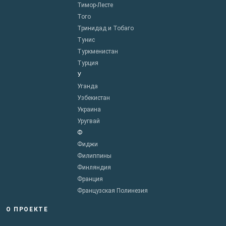
Тимор-Лесте
Того
Тринидад и Тобаго
Тунис
Туркменистан
Турция
У
Уганда
Узбекистан
Украина
Уругвай
Ф
Фиджи
Филиппины
Финляндия
Франция
Французская Полинезия
О ПРОЕКТЕ