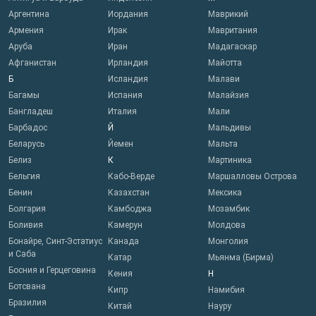
Аргентина
Иордания
Маврикий
Армения
Ирак
Мавритания
Аруба
Иран
Мадагаскар
Афганистан
Ирландия
Майотта
Б
Исландия
Малави
Багамы
Испания
Малайзия
Бангладеш
Италия
Мали
Барбадос
Й
Мальдивы
Беларусь
Йемен
Мальта
Белиз
К
Мартиника
Бельгия
Кабо-Верде
Маршалловы Острова
Бенин
Казахстан
Мексика
Болгария
Камбоджа
Мозамбик
Боливия
Камерун
Молдова
Бонайре, Синт-Эстатиус
Канада
Монголия
и Саба
Катар
Мьянма (Бирма)
Босния и Герцеговина
Кения
Н
Ботсвана
Кипр
Намибия
Бразилия
Китай
Науру