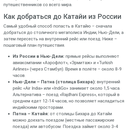
путешественников со всего мира.
Как добраться до Катайи из России
Самый удобный способ попасть в Катайю – сначала
добраться до столичного мегаполиса Индии, Нью‑Дели, а
затем пересесть на внутренний рейс или поезд. Ниже –
пошаговый план путешествия.
Из России в Нью‑Дели:
прямые рейсы выполняют
авиакомпании «Аэрофлот», «Эрмитаж» и «Turkish
Airlines» (через Стамбул). Время в полёте – около 8‑9
часов.
Нью‑Дели – Патна (столица Бихара):
внутренний
рейс «Air India» или «IndiGo» занимает около 1,5 часа.
Альтернатива – поезд «Rajdhani Express», который в
среднем едет 12‑14 часов, но позволяет насладиться
индийскими просторами.
Патна – Катайя:
от столицы Бихара до Катайи
можно доехать поездом (местные пассажирские
поезда) или автобусом. Поездка займет около 3‑4