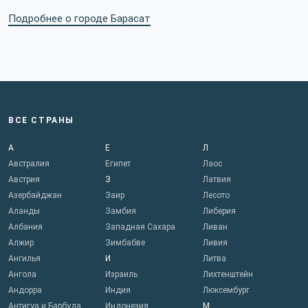
Подробнее о городе Барасат
ВСЕ СТРАНЫ
А
Е
Л
Австралия
Египет
Лаос
Австрия
З
Латвия
Азербайджан
Заир
Лесото
Аланды
Замбия
Либерия
Албания
Западная Сахара
Ливан
Алжир
Зимбабве
Ливия
Ангилья
И
Литва
Ангола
Израиль
Лихтенштейн
Андорра
Индия
Люксембург
Антигуа и Барбуда
Индонезия
М