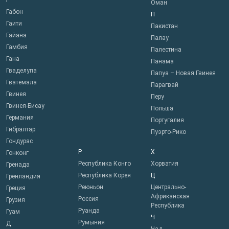
Г
Оман
Габон
П
Гаити
Пакистан
Гайана
Палау
Гамбия
Палестина
Гана
Панама
Гваделупа
Папуа – Новая Гвинея
Гватемала
Парагвай
Гвинея
Перу
Гвинея-Бисау
Польша
Германия
Португалия
Гибралтар
Пуэрто-Рико
Гондурас
Р
Х
Гонконг
Республика Конго
Хорватия
Гренада
Республика Корея
Ц
Гренландия
Реюньон
Центрально-
Греция
Африканская
Россия
Грузия
Республика
Руанда
Гуам
Ч
Румыния
Д