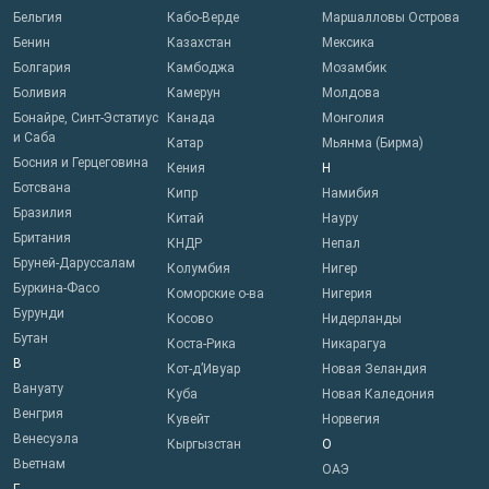
Бельгия
Кабо-Верде
Маршалловы Острова
Бенин
Казахстан
Мексика
Болгария
Камбоджа
Мозамбик
Боливия
Камерун
Молдова
Бонайре, Синт-Эстатиус
Канада
Монголия
и Саба
Катар
Мьянма (Бирма)
Босния и Герцеговина
Кения
Н
Ботсвана
Кипр
Намибия
Бразилия
Китай
Науру
Британия
КНДР
Непал
Бруней-Даруссалам
Колумбия
Нигер
Буркина-Фасо
Коморские о-ва
Нигерия
Бурунди
Косово
Нидерланды
Бутан
Коста-Рика
Никарагуа
В
Кот-д’Ивуар
Новая Зеландия
Вануату
Куба
Новая Каледония
Венгрия
Кувейт
Норвегия
Венесуэла
Кыргызстан
О
Вьетнам
ОАЭ