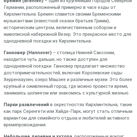
Бремен (Bremen)
– один из крупнейших городов Северной
Германии, расположенный примерно в часе езды от
Кирхлинтельна. Бремен славится своими Бременскими
музыкантами (известной сказки братьев Гримм),
историческим центром, величественным собором и
живописной набережной Везер. Это прекрасное место для
однодневной поездки из Кирхлинтельна.
Ганновер (Hannover)
– столица Нижней Саксонии,
находится чуть дальше, но также доступен для
однодневной поездки. Ганновер предлагает множество
достопримечательностей, включая Королевские сады
Херренхаузен, озеро Машзее и различные музеи. Это более
крупный и оживленный город, где можно провести время,
занимаясь шопингом или знакомясь с культурной жизнью.
Парки развлечений
в окрестностях Кирхлинтельна, такие
как парк Серенгети или Хайде-Парк, могут стать отличным
вариантом для семейного отдыха и любителей активного
времяпровождения.
Небольшие деревни и хутора
, расположенные вокруг