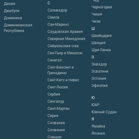
Чад
С
Дания
Черногория
Сальвадор
Джибути
Чехия
Самоа
Доминика
Чили
Сан-Марино
Доминиканская
Ш
Республика
Саудовская Аравия
Швейцария
Северная Македония
Швеция
Сейшельские о-ва
Шри-Ланка
Сен-Пьер и Микелон
Э
Сенегал
Эквадор
Сент-Винсент и
Эсватини
Гренадины
Эстония
Сент-Китс и Невис
Эфиопия
Сент-Люсия
Сербия
Ю
Сингапур
ЮАР
Синт-Мартен
Южный Судан
Сирия
Я
Словакия
Ямайка
Словения
Япония
Сомали