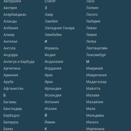
Австралия
Египет
Лаос
Австрия
З
Латвия
Азербайджан
Заир
Лесото
Аланды
Замбия
Либерия
Албания
Западная Сахара
Ливан
Алжир
Зимбабве
Ливия
Ангилья
И
Литва
Ангола
Израиль
Лихтенштейн
Андорра
Индия
Люксембург
Антигуа и Барбуда
Индонезия
М
Аргентина
Иордания
Маврикий
Армения
Ирак
Мавритания
Аруба
Иран
Мадагаскар
Афганистан
Ирландия
Майотта
Б
Исландия
Малави
Багамы
Испания
Малайзия
Бангладеш
Италия
Мали
Барбадос
Й
Мальдивы
Беларусь
Йемен
Мальта
Белиз
К
Мартиника