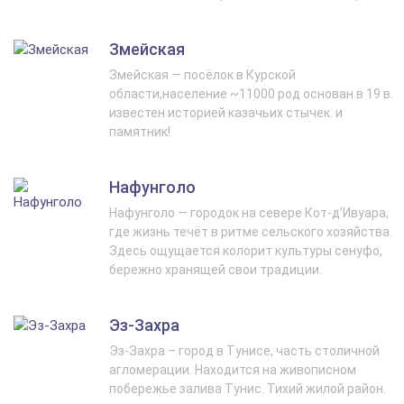
Змейская
Змейская — посёлок в Курской
области,население ~11000 род основан в 19 в.
известен историей казачьих стычек. и
памятник!
Нафунголо
Нафунголо — городок на севере Кот-д’Ивуара,
где жизнь течёт в ритме сельского хозяйства.
Здесь ощущается колорит культуры сенуфо,
бережно хранящей свои традиции.
Эз-Захра
Эз-Захра – город в Тунисе, часть столичной
агломерации. Находится на живописном
побережье залива Тунис. Тихий жилой район.