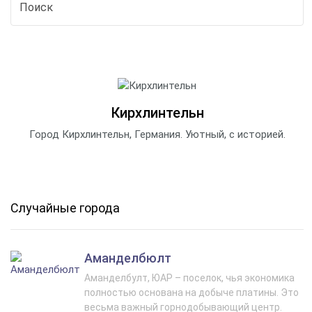
Кирхлинтельн
Город Кирхлинтельн, Германия. Уютный, с историей.
Случайные города
Аманделбюлт
Аманделбулт, ЮАР – поселок, чья экономика
полностью основана на добыче платины. Это
весьма важный горнодобывающий центр.