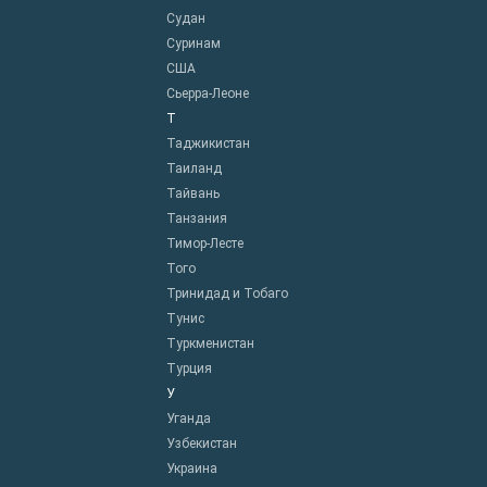
Судан
Суринам
США
Сьерра-Леоне
Т
Таджикистан
Таиланд
Тайвань
Танзания
Тимор-Лесте
Того
Тринидад и Тобаго
Тунис
Туркменистан
Турция
У
Уганда
Узбекистан
Украина