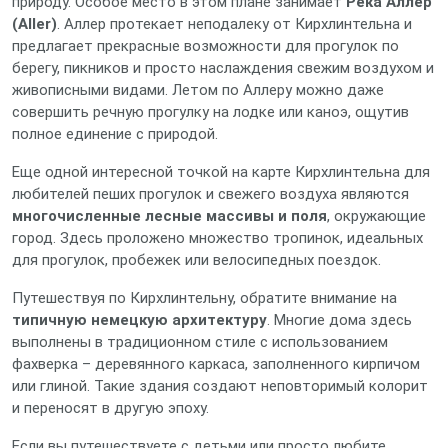
природу. Особое место в этом плане занимает
Река Аллер
(Aller)
. Аллер протекает неподалеку от Кирхлинтельна и
предлагает прекрасные возможности для прогулок по
берегу, пикников и просто наслаждения свежим воздухом и
живописными видами. Летом по Аллеру можно даже
совершить речную прогулку на лодке или каноэ, ощутив
полное единение с природой.
Еще одной интересной точкой на карте Кирхлинтельна для
любителей пеших прогулок и свежего воздуха являются
многочисленные лесные массивы и поля
, окружающие
город. Здесь проложено множество тропинок, идеальных
для прогулок, пробежек или велосипедных поездок.
Путешествуя по Кирхлинтельну, обратите внимание на
типичную немецкую архитектуру
. Многие дома здесь
выполнены в традиционном стиле с использованием
фахверка – деревянного каркаса, заполненного кирпичом
или глиной. Такие здания создают неповторимый колорит
и переносят в другую эпоху.
Если вы путешествуете с детьми или просто любите