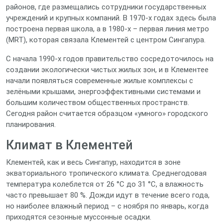
районов, где размещались сотрудники государственных
учреждений и крупных компаний. В 1970‑х годах здесь была
построена первая школа, а в 1980‑х – первая линия метро
(MRT), которая связала Клементей с центром Сингапура.
С начала 1990‑х годов правительство сосредоточилось на
создании экологически чистых жилых зон, и в Клементее
начали появляться современные жилые комплексы с
зелёными крышами, энергоэффективными системами и
большим количеством общественных пространств.
Сегодня район считается образцом «умного» городского
планирования.
Климат в Клементей
Клементей, как и весь Сингапур, находится в зоне
экваториального тропического климата. Среднегодовая
температура колеблется от 26 °C до 31 °C, а влажность
часто превышает 80 %. Дожди идут в течение всего года,
но наиболее влажный период – с ноября по январь, когда
приходятся сезонные муссонные осадки.