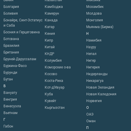
Бенин
Казахстан
Мексика
Болгария
Камбоджа
Мозамбик
Боливия
Камерун
Молдова
Бонайре, Синт-Эстатиус
Канада
Монголия
и Саба
Катар
Мьянма (Бирма)
Босния и Герцеговина
Кения
Н
Ботсвана
Кипр
Намибия
Бразилия
Китай
Науру
Британия
КНДР
Непал
Бруней-Даруссалам
Колумбия
Нигер
Буркина-Фасо
Коморские о-ва
Нигерия
Бурунди
Косово
Нидерланды
Бутан
Коста-Рика
Никарагуа
В
Кот-д’Ивуар
Новая Зеландия
Вануату
Куба
Новая Каледония
Венгрия
Кувейт
Норвегия
Венесуэла
Кыргызстан
О
Вьетнам
ОАЭ
Г
Оман
Габон
П