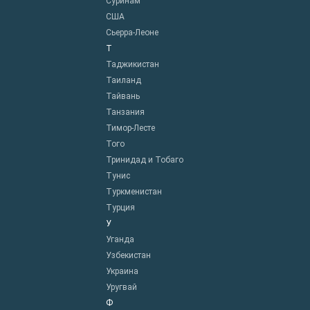
Суринам
США
Сьерра-Леоне
Т
Таджикистан
Таиланд
Тайвань
Танзания
Тимор-Лесте
Того
Тринидад и Тобаго
Тунис
Туркменистан
Турция
У
Уганда
Узбекистан
Украина
Уругвай
Ф