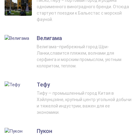
Писко, Перу – портовый город и родина
одноименного виноградного бренди. Отсюда
стартуют поездки к Бальестас с морской
фауной.
Велигама
Велигама–прибрежный город Шри-
Ланки,славится пляжем, волнами для
серфинга и морским промыслом, уютным
колоритом, теплом.
Тефу
Тифу — промышленный город Китая в
Хэйлунцзяне, крупный центр угольной добычи
и тяжелой индустрии, важен для ее
экономики.
Пукон