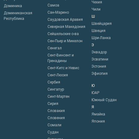
Чехия
Самоа
Доминика
Чили
Сан-Марино
Доминиканская
Ш
Республика
Саудовская Аравия
Швейцария
Северная Македония
Швеция
Сейшельские о-ва
Шри-Ланка
Сен-Пьер и Микелон
Э
Сенегал
Эквадор
Сент-Винсент и
Эсватини
Гренадины
Эстония
Сент-Китс и Невис
Эфиопия
Сент-Люсия
Сербия
Ю
Сингапур
ЮАР
Синт-Мартен
Южный Судан
Сирия
Я
Словакия
Ямайка
Словения
Япония
Сомали
Судан