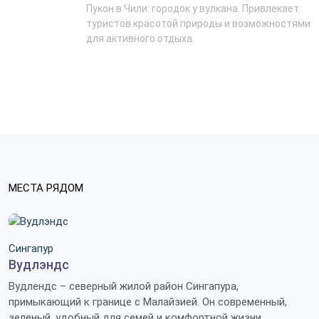
Пукон в Чили: городок у вулкана. Привлекает
туристов красотой природы и возможностями
для активного отдыха.
МЕСТА РЯДОМ
Сингапур
Вудлэндс
Вудлендс – северный жилой район Сингапура,
примыкающий к границе с Малайзией. Он современный,
зеленый, удобный для семей и комфортной жизни.