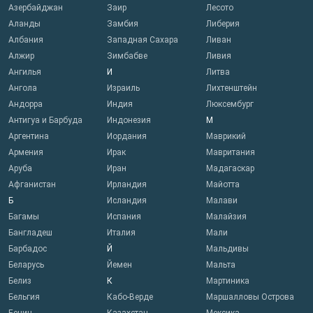
Азербайджан
Заир
Лесото
Аланды
Замбия
Либерия
Албания
Западная Сахара
Ливан
Алжир
Зимбабве
Ливия
Ангилья
И
Литва
Ангола
Израиль
Лихтенштейн
Андорра
Индия
Люксембург
Антигуа и Барбуда
Индонезия
М
Аргентина
Иордания
Маврикий
Армения
Ирак
Мавритания
Аруба
Иран
Мадагаскар
Афганистан
Ирландия
Майотта
Б
Исландия
Малави
Багамы
Испания
Малайзия
Бангладеш
Италия
Мали
Барбадос
Й
Мальдивы
Беларусь
Йемен
Мальта
Белиз
К
Мартиника
Бельгия
Кабо-Верде
Маршалловы Острова