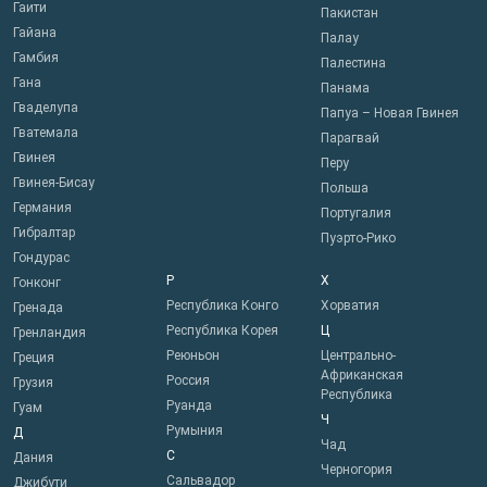
Гаити
Пакистан
Гайана
Палау
Гамбия
Палестина
Гана
Панама
Гваделупа
Папуа – Новая Гвинея
Гватемала
Парагвай
Гвинея
Перу
Гвинея-Бисау
Польша
Германия
Португалия
Гибралтар
Пуэрто-Рико
Гондурас
Р
Х
Гонконг
Республика Конго
Хорватия
Гренада
Республика Корея
Ц
Гренландия
Реюньон
Центрально-
Греция
Африканская
Россия
Грузия
Республика
Руанда
Гуам
Ч
Румыния
Д
Чад
С
Дания
Черногория
Сальвадор
Джибути