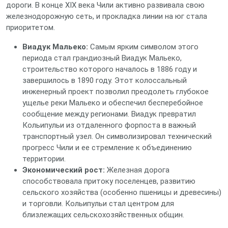
дороги. В конце XIX века Чили активно развивала свою
железнодорожную сеть, и прокладка линии на юг стала
приоритетом.
Виадук Мальеко:
Самым ярким символом этого
периода стал грандиозный Виадук Мальеко,
строительство которого началось в 1886 году и
завершилось в 1890 году. Этот колоссальный
инженерный проект позволил преодолеть глубокое
ущелье реки Мальеко и обеспечил бесперебойное
сообщение между регионами. Виадук превратил
Кольипульи из отдаленного форпоста в важный
транспортный узел. Он символизировал технический
прогресс Чили и ее стремление к объединению
территории.
Экономический рост:
Железная дорога
способствовала притоку поселенцев, развитию
сельского хозяйства (особенно пшеницы и древесины)
и торговли. Кольипульи стал центром для
близлежащих сельскохозяйственных общин.