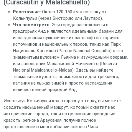
(Curacautín y Malalcahuello)
Расстояние:
Около 120-150 км к востоку от
Кольипульи (через Викторию или Лаутаро).
Что посмотреть:
Эти города расположены в
предгорьях Анд и являются идеальными базами для
исследования вулканических ландшафтов, горячих
источников и национальных парков, таких как Парк
Националь Конгильо (Parque Nacional Conguillío) с его
знаменитым вулканом Льяйма и изумрудными озерами,
или заповедник Малалькавей-Начименто (Reserva
Nacional Malalcahuello-Nalcas). Здесь вы найдете
термальные курорты, возможности для треккинга,
катания на лыжах зимой и просто наслаждения
величественной природой Анд.
Используя Кольипульи как отправную точку, вы можете
создать насыщенный маршрут, который охватит как
исторические города, так и потрясающие природные
красоты региона Араукания, получив полное
представление о многообразии южного Чили.