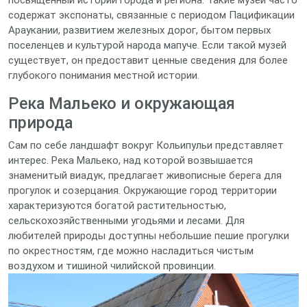
посвященный истории города и региона. Такие музеи часто
содержат экспонаты, связанные с периодом Пацификации
Араукании, развитием железных дорог, бытом первых
поселенцев и культурой народа мапуче. Если такой музей
существует, он предоставит ценные сведения для более
глубокого понимания местной истории.
Река Мальеко и окружающая
природа
Сам по себе ландшафт вокруг Кольипульи представляет
интерес. Река Мальеко, над которой возвышается
знаменитый виадук, предлагает живописные берега для
прогулок и созерцания. Окружающие город территории
характеризуются богатой растительностью,
сельскохозяйственными угодьями и лесами. Для
любителей природы доступны небольшие пешие прогулки
по окрестностям, где можно насладиться чистым
воздухом и тишиной чилийской провинции.