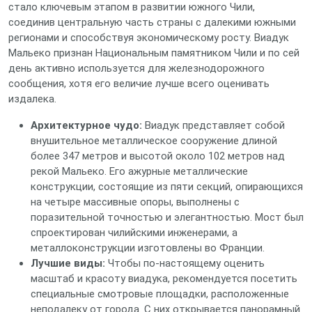
стало ключевым этапом в развитии южного Чили,
соединив центральную часть страны с далекими южными
регионами и способствуя экономическому росту. Виадук
Мальеко признан Национальным памятником Чили и по сей
день активно используется для железнодорожного
сообщения, хотя его величие лучше всего оценивать
издалека.
Архитектурное чудо:
Виадук представляет собой
внушительное металлическое сооружение длиной
более 347 метров и высотой около 102 метров над
рекой Мальеко. Его ажурные металлические
конструкции, состоящие из пяти секций, опирающихся
на четыре массивные опоры, выполнены с
поразительной точностью и элегантностью. Мост был
спроектирован чилийскими инженерами, а
металлоконструкции изготовлены во Франции.
Лучшие виды:
Чтобы по-настоящему оценить
масштаб и красоту виадука, рекомендуется посетить
специальные смотровые площадки, расположенные
неподалеку от города. С них открывается панорамный