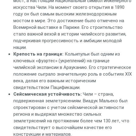
мост, а настоящий национальный символ инженерного
искусства Чили. На момент своего открытия в 1890
году он был самым высоким железнодорожным
мостом в мире. Это достижение было отмечено на
Всемирной выставке в Париже. Его строительство
стало важной вехой в истории чилийского развития,
подчеркивая прогрессивность и амбиции молодой
нации.
Крепость на границе:
Кольипульи был одним из
ключевых «фуэртес» (укреплений) на границе
чилийской экспансии в Арауканию. Его стратегическое
положение сыграло значительную роль в событиях XIX
века, делая его важным историческим
свидетельством Пацификации.
Сейсмическая устойчивость:
Чили – страна,
подверженная землетрясениям. Виадук Мальеко был
спроектирован с учетом сейсмической активности
региона и выдержал множество сильных
землетрясений на протяжении более чем 130 лет, что
свидетельствует о высочайшем качестве его
конструкции и материалов.