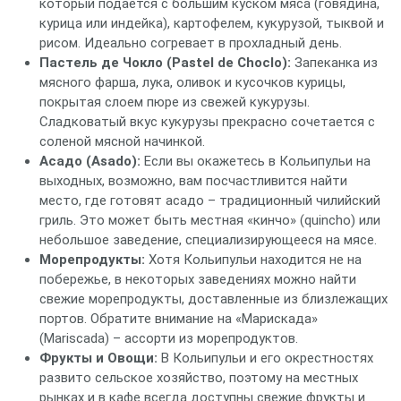
который подается с большим куском мяса (говядина,
курица или индейка), картофелем, кукурузой, тыквой и
рисом. Идеально согревает в прохладный день.
Пастель де Чокло (Pastel de Choclo):
Запеканка из
мясного фарша, лука, оливок и кусочков курицы,
покрытая слоем пюре из свежей кукурузы.
Сладковатый вкус кукурузы прекрасно сочетается с
соленой мясной начинкой.
Асадо (Asado):
Если вы окажетесь в Кольипульи на
выходных, возможно, вам посчастливится найти
место, где готовят асадо – традиционный чилийский
гриль. Это может быть местная «кинчо» (quincho) или
небольшое заведение, специализирующееся на мясе.
Морепродукты:
Хотя Кольипульи находится не на
побережье, в некоторых заведениях можно найти
свежие морепродукты, доставленные из близлежащих
портов. Обратите внимание на «Марискада»
(Mariscada) – ассорти из морепродуктов.
Фрукты и Овощи:
В Кольипульи и его окрестностях
развито сельское хозяйство, поэтому на местных
рынках и в кафе всегда доступны свежие фрукты и