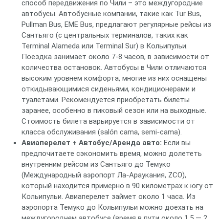
способ передвижения по Чили – это междугородние
автобусы. Автобусные компании, такие как Tur Bus,
Pullman Bus, EME Bus, предлагают регулярные рейсы из
Сантьяго (с центральных терминалов, таких как
Terminal Alameda или Terminal Sur) в Кольипульи.
Поездка занимает около 7-8 часов, в зависимости от
количества остановок. Автобусы в Чили отличаются
высоким уровнем комфорта, многие из них оснащены
откидывающимися сиденьями, кондиционерами и
туалетами. Рекомендуется приобретать билеты
заранее, особенно в пиковый сезон или на выходные.
Стоимость билета варьируется в зависимости от
класса обслуживания (salón cama, semi-cama).
Авиаперелет + Автобус/Аренда авто:
Если вы
предпочитаете сэкономить время, можно долететь
внутренним рейсом из Сантьяго до Темуко
(Международный аэропорт Ла-Араукания, ZCO),
который находится примерно в 90 километрах к югу от
Кольипульи. Авиаперелет займет около 1 часа. Из
аэропорта Темуко до Кольипульи можно доехать на
междугороднем автобусе (время в пути около 1,5 — 2