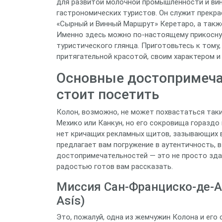
для развитой молочной промышленности и вин
гастрономических туристов. Он служит прекра
«Сырный и Винный Маршрут» Керетаро, а также
Именно здесь можно по-настоящему прикоснут
туристического глянца. Приготовьтесь к тому,
притягательной красотой, своим характером и
Основные достопримеча
стоит посетить
Колон, возможно, не может похвастаться так
Мехико или Канкун, но его сокровища гораздо
нет кричащих рекламных щитов, зазывающих в
предлагает вам погружение в аутентичность, 
достопримечательностей — это не просто здан
радостью готов вам рассказать.
Миссия Сан-Франциско-де-Аси
Asís)
Это, пожалуй, одна из жемчужин Колона и ег