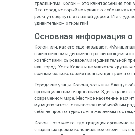
традициями. Колон — это квинтэссенция той М
Это город, который не кричит о себе на каждом
рискнул свернуть с главной дороги. И я с уд
удивительном открытии!
Основная информация о 
Колон, или, как его еще называют, «Муниципа
в живописном и динамично развивающемся шта
хозяйствами, сыроварнями и удивительной пр
наш город. Хотя Колон и не является крупным
важным сельскохозяйственным центром и отпр
Городские улицы Колона, хоть и не блещут об
провинциальным очарованием. Здесь царит ат
современном мире. Местное население, насчи
муниципалитете, отличается необычайным рад
себя не просто туристом, а желанным гостем,
Колон – это место, где традиции органично п
старинные церкви колониальной эпохи, так и 