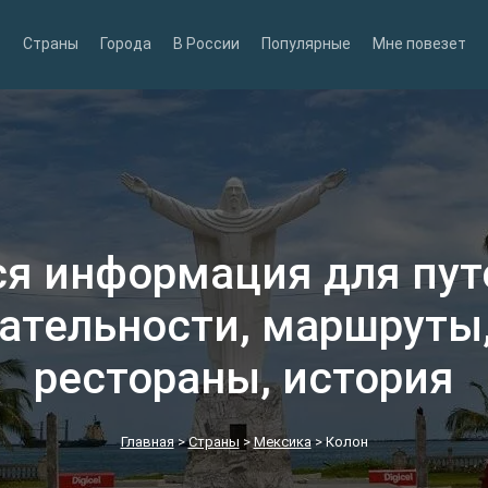
Страны
Города
В России
Популярные
Мне повезет
ся информация для пу
ательности, маршруты,
рестораны, история
Главная
>
Страны
>
Мексика
>
Колон