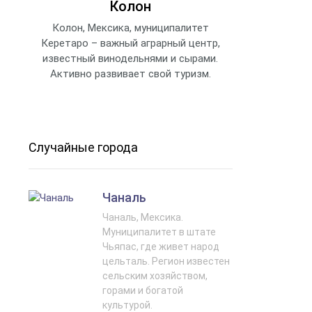
Колон
Колон, Мексика, муниципалитет
Керетаро – важный аграрный центр,
известный винодельнями и сырами.
Активно развивает свой туризм.
Случайные города
Чаналь
Чаналь, Мексика.
Муниципалитет в штате
Чьяпас, где живет народ
цельталь. Регион известен
сельским хозяйством,
горами и богатой
культурой.