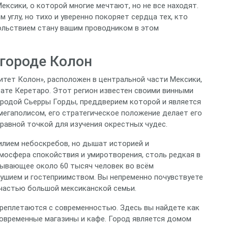
ексики, о которой многие мечтают, но не все находят.
 углу, но тихо и уверенно покоряет сердца тех, кто
овольствием стану вашим проводником в этом
городе Колон
литет Колон», расположен в центральной части Мексики,
те Керетаро. Этот регион известен своими винными
иродой Сьерры Горды, преддверием которой и является
 мегаполисом, его стратегическое положение делает его
авной точкой для изучения окрестных чудес.
илием небоскребов, но дышат историей и
мосфера спокойствия и умиротворения, столь редкая в
тывающее около 60 тысяч человек во всём
ушием и гостеприимством. Вы непременно почувствуете
 частью большой мексиканской семьи.
ереплетаются с современностью. Здесь вы найдете как
современные магазины и кафе. Город является домом