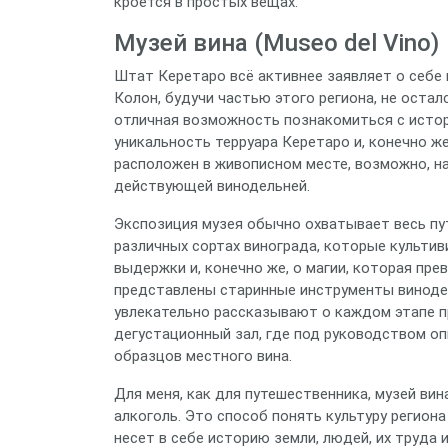
кроется в простых вещах.
Музей вина (Museo del Vino)
Штат Керетаро всё активнее заявляет о себе 
Колон, будучи частью этого региона, не остал
отличная возможность познакомиться с истор
уникальность терруара Керетаро и, конечно ж
расположен в живописном месте, возможно, на
действующей винодельней.
Экспозиция музея обычно охватывает весь пут
различных сортах винограда, которые культиви
выдержки и, конечно же, о магии, которая пр
представлены старинные инструменты виноде
увлекательно рассказывают о каждом этапе п
дегустационный зал, где под руководством о
образцов местного вина.
Для меня, как для путешественника, музей вин
алкоголь. Это способ понять культуру региона
несет в себе историю земли, людей, их труда 