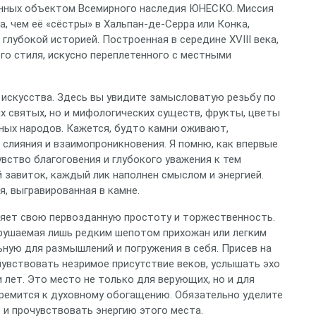
анных объектом Всемирного наследия ЮНЕСКО. Миссия
, чем её «сёстры» в Хальпан-де-Серра или Конка,
лубокой историей. Построенная в середине XVIII века,
о стиля, искусно переплетенного с местными
искусства. Здесь вы увидите замысловатую резьбу по
 святых, но и мифологических существ, фрукты, цветы
ых народов. Кажется, будто камни оживают,
 слияния и взаимопроникновения. Я помню, как впервые
увство благоговения и глубокого уважения к тем
 завиток, каждый лик наполнен смыслом и энергией.
я, выгравированная в камне.
няет свою первозданную простоту и торжественность.
арушаемая лишь редким шепотом прихожан или легким
ную для размышлений и погружения в себя. Присев на
увствовать незримое присутствие веков, услышать эхо
 лет. Это место не только для верующих, но и для
тремится к духовному обогащению. Обязательно уделите
 и прочувствовать энергию этого места.