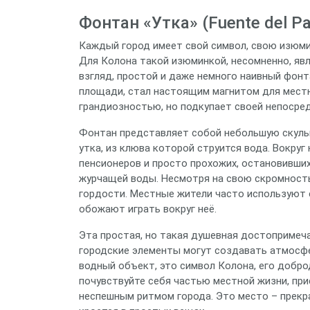
Фонтан «Утка» (Fuente del Pa
Каждый город имеет свой символ, свою изюми
Для Колона такой изюминкой, несомненно, явля
взгляд, простой и даже немного наивный фонт
площади, стал настоящим магнитом для местн
грандиозностью, но подкупает своей непосре
Фонтан представляет собой небольшую скуль
утка, из клюва которой струится вода. Вокру
пенсионеров и просто прохожих, остановивших
журчащей воды. Несмотря на свою скромност
гордости. Местные жители часто используют е
обожают играть вокруг неё.
Эта простая, но такая душевная достопримеч
городские элементы могут создавать атмосфе
водный объект, это символ Колона, его добро
почувствуйте себя частью местной жизни, при
неспешным ритмом города. Это место – прекр