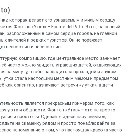
to)
нку, которая делает его узнаваемым и милым сердцу.
ется Фонтан «Утка» – Fuente del Pato. Этот, на первый
ан, расположенный в самом сердце города, на главной
ых жителей и редких туристов. Он не поражает
дственностью и веселостью.
птурную композицию, где центральное место занимает
г неё часто можно увидеть играющих детей, отдыхающих
ся на минуту, чтобы насладиться прохладой и звуком
ь, утка стала настоящим местным мемом и предметом
ё как ориентир, назначают встречи «у утки», а дети
ательность является прекрасным примером того, как
ру уюта и общности. Фонтан «Утка» – это не просто
душия и простоты. Сделайте здесь пару снимков,
сядьте на скамейку рядом и просто понаблюдайте за
асное напоминание о том, что настоящая красота часто