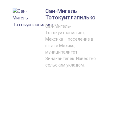
Сан-Мигель
Тотокуитлапилько
Сан-Мигель-
Тотокуитлапилько,
Мексика – поселение в
штате Мехико,
муниципалитет
Зинакантепек. Известно
сельским укладом.