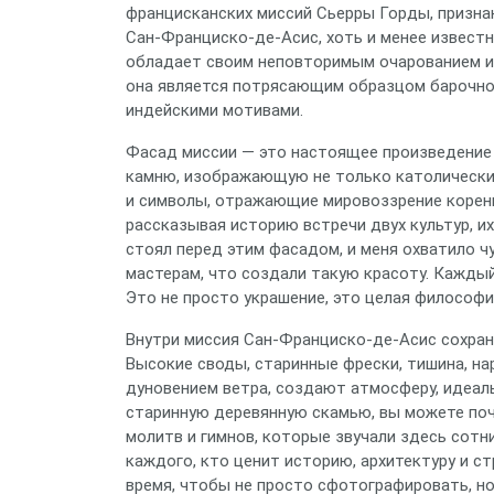
францисканских миссий Сьерры Горды, призн
Сан-Франциско-де-Асис, хоть и менее известна
обладает своим неповторимым очарованием и г
она является потрясающим образцом барочног
индейскими мотивами.
Фасад миссии — это настоящее произведение 
камню, изображающую не только католических
и символы, отражающие мировоззрение коренн
рассказывая историю встречи двух культур, их
стоял перед этим фасадом, и меня охватило ч
мастерам, что создали такую красоту. Каждый
Это не просто украшение, это целая философи
Внутри миссия Сан-Франциско-де-Асис сохра
Высокие своды, старинные фрески, тишина, н
дуновением ветра, создают атмосферу, идеаль
старинную деревянную скамью, вы можете поч
молитв и гимнов, которые звучали здесь сотни
каждого, кто ценит историю, архитектуру и с
время, чтобы не просто сфотографировать, но