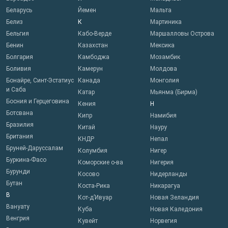
Беларусь
Йемен
Мальта
Белиз
К
Мартиника
Бельгия
Кабо-Верде
Маршалловы Острова
Бенин
Казахстан
Мексика
Болгария
Камбоджа
Мозамбик
Боливия
Камерун
Молдова
Бонайре, Синт-Эстатиус
Канада
Монголия
и Саба
Катар
Мьянма (Бирма)
Босния и Герцеговина
Кения
Н
Ботсвана
Кипр
Намибия
Бразилия
Китай
Науру
Британия
КНДР
Непал
Бруней-Даруссалам
Колумбия
Нигер
Буркина-Фасо
Коморские о-ва
Нигерия
Бурунди
Косово
Нидерланды
Бутан
Коста-Рика
Никарагуа
В
Кот-д’Ивуар
Новая Зеландия
Вануату
Куба
Новая Каледония
Венгрия
Кувейт
Норвегия