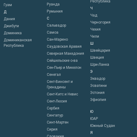
Республика
Руанда
Гуам
Ч
Румыния
Д
Чад
С
Дания
Черногория
Сальвадор
Джибути
Чехия
Самоа
Доминика
Чили
Сан-Марино
Доминиканская
Ш
Республика
Саудовская Аравия
Швейцария
Северная Македония
Швеция
Сейшельские о-ва
Шри-Ланка
Сен-Пьер и Микелон
Э
Сенегал
Эквадор
Сент-Винсент и
Эсватини
Гренадины
Эстония
Сент-Китс и Невис
Эфиопия
Сент-Люсия
Сербия
Ю
Сингапур
ЮАР
Синт-Мартен
Южный Судан
Сирия
Я
Словакия