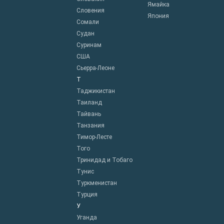
Ямайка
Словения
Япония
Сомали
Судан
Суринам
США
Сьерра-Леоне
Т
Таджикистан
Таиланд
Тайвань
Танзания
Тимор-Лесте
Того
Тринидад и Тобаго
Тунис
Туркменистан
Турция
У
Уганда