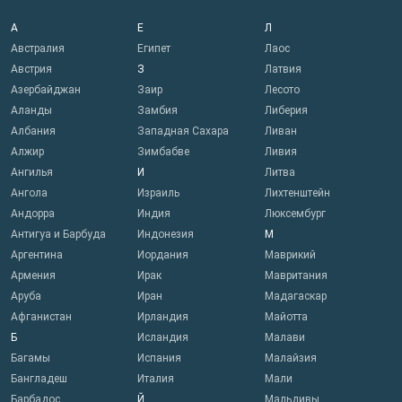
А
Е
Л
Австралия
Египет
Лаос
Австрия
З
Латвия
Азербайджан
Заир
Лесото
Аланды
Замбия
Либерия
Албания
Западная Сахара
Ливан
Алжир
Зимбабве
Ливия
Ангилья
И
Литва
Ангола
Израиль
Лихтенштейн
Андорра
Индия
Люксембург
Антигуа и Барбуда
Индонезия
М
Аргентина
Иордания
Маврикий
Армения
Ирак
Мавритания
Аруба
Иран
Мадагаскар
Афганистан
Ирландия
Майотта
Б
Исландия
Малави
Багамы
Испания
Малайзия
Бангладеш
Италия
Мали
Барбадос
Й
Мальдивы