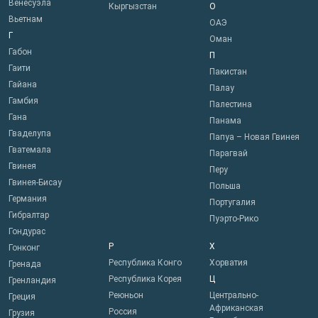
Венесуэла
Кыргызстан
О
Вьетнам
ОАЭ
Г
Оман
Габон
П
Гаити
Пакистан
Гайана
Палау
Гамбия
Палестина
Гана
Панама
Гваделупа
Папуа – Новая Гвинея
Гватемала
Парагвай
Гвинея
Перу
Гвинея-Бисау
Польша
Германия
Португалия
Гибралтар
Пуэрто-Рико
Гондурас
Р
Х
Гонконг
Республика Конго
Хорватия
Гренада
Республика Корея
Ц
Гренландия
Реюньон
Центрально-
Греция
Африканская
Россия
Грузия