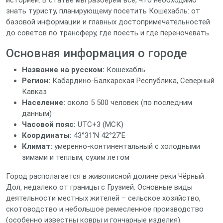
историей. В статье мы разберём всё, что необходимо
знать туристу, планирующему посетить Кошехабль: от
базовой информации и главных достопримечательностей
до советов по трансферу, где поесть и где переночевать.
Основная информация о городе
Название на русском:
Кошехабль
Регион:
Кабардино‑Балкарская Республика, Северный
Кавказ
Население:
около 5 500 человек (по последним
данным)
Часовой пояс:
UTC+3 (МСК)
Координаты:
43°31′N 42°27′E
Климат:
умеренно‑континентальный с холодными
зимами и теплым, сухим летом
Город располагается в живописной долине реки Чёрный
Дол, недалеко от границы с Грузией. Основные виды
деятельности местных жителей – сельское хозяйство,
скотоводство и небольшое ремесленное производство
(особенно известны ковры и гончарные изделия).