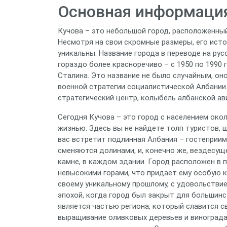
Основная информация
Кучова – это небольшой город, расположенный 
Несмотря на свои скромные размеры, его исто
уникальны. Название города в переводе на рус
гораздо более красноречиво – с 1950 по 1990
Сталина. Это название не было случайным, о
военной стратегии социалистической Албании.
стратегический центр, колыбель албанской а
Сегодня Кучова – это город с населением око
жизнью. Здесь вы не найдете толп туристов, 
вас встретит подлинная Албания – гостеприи
сменяются долинами, и, конечно же, вездесу
камне, в каждом здании. Город расположен в 
невысокими горами, что придает ему особую к
своему уникальному прошлому, с удовольствие
эпохой, когда город был закрыт для большин
является частью региона, который славится 
выращивание оливковых деревьев и винограда