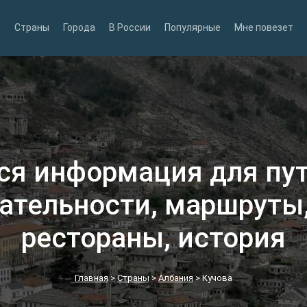
Страны
Города
В России
Популярные
Мне повезет
вся информация для пу
ательности, маршруты,
рестораны, история
Главная
>
Страны
>
Албания
>
Кучова