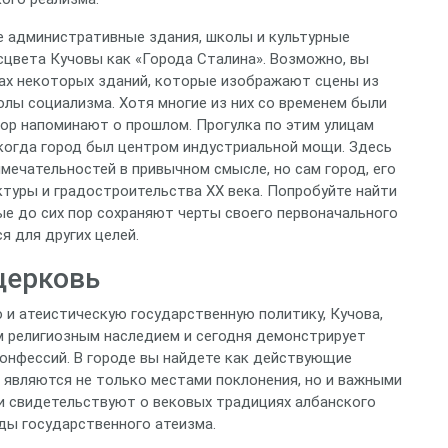
е административные здания, школы и культурные
сцвета Кучовы как «Города Сталина». Возможно, вы
нах некоторых зданий, которые изображают сцены из
олы социализма. Хотя многие из них со временем были
пор напоминают о прошлом. Прогулка по этим улицам
когда город был центром индустриальной мощи. Здесь
ечательностей в привычном смысле, но сам город, его
ктуры и градостроительства XX века. Попробуйте найти
ые до сих пор сохраняют черты своего первоначального
я для других целей.
церковь
и атеистическую государственную политику, Кучова,
ым религиозным наследием и сегодня демонстрирует
онфессий. В городе вы найдете как действующие
ы являются не только местами поклонения, но и важными
и свидетельствуют о вековых традициях албанского
оды государственного атеизма.