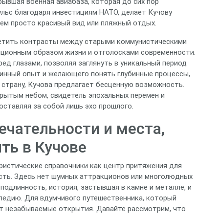
бывшая военная авиабаза, которая до сих пор
ульс благодаря инвестициям НАТО, делает Кучову
чем просто красивый вид или пляжный отдых.
аметить контрасты между старыми коммунистическими
иционным образом жизни и отголосками современности.
ред глазами, позволяя заглянуть в уникальный период
линный опыт и желающего понять глубинные процессы,
страну, Кучова предлагает бесценную возможность.
крытым небом, свидетель эпохальных перемен и
оставляя за собой лишь эхо прошлого.
чательности и места,
ть в Кучове
уристические справочники как центр притяжения для
есть. Здесь нет шумных аттракционов или многолюдных
 подлинность, история, застывшая в камне и металле, и
ледию. Для вдумчивого путешественника, который
ит незабываемые открытия. Давайте рассмотрим, что