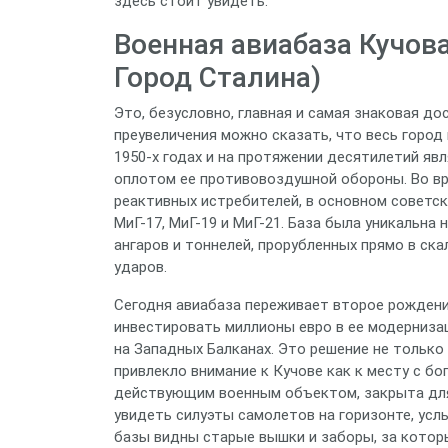
здесь стоит увидеть.
Военная авиабаза Кучо
Город Сталина)
Это, безусловно, главная и самая знаковая до
преувеличения можно сказать, что весь город
1950-х годах и на протяжении десятилетий яв
оплотом ее противовоздушной обороны. Во в
реактивных истребителей, в основном советско
МиГ-17, МиГ-19 и МиГ-21. База была уникальна
ангаров и тоннелей, прорубленных прямо в с
ударов.
Сегодня авиабаза переживает второе рождени
инвестировать миллионы евро в ее модерниза
на Западных Балканах. Это решение не только
привлекло внимание к Кучове как к месту с б
действующим военным объектом, закрыта для
увидеть силуэты самолетов на горизонте, усл
базы видны старые вышки и заборы, за котор