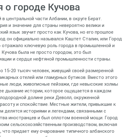
 о городе Кучова
в центральной части Албании, в округе Берат.
рия и значение для страны невероятно велики и
ский язык звучит просто как Кучова, но его прошлое
 год он официально назывался Каштет Сталин, или Город
но отражало ключевую роль города в промышленной и
 Кучова была не просто городом, это был
виации и сердце нефтяной промышленности страны.
ло 15-20 тысяч человек, живущий своей размеренной
шикарных отелей или гламурных бутиков. Вместо этого
мные люди, живописные пейзажи, где невысокие холмы
щее дыхание истории, которое ощущается в каждом
плодородной долине реки Деволл, окруженной
расоту и спокойствие. Местные жители, привыкшие к
м делятся историями и легендами, связанными с
ства иностранцев и был оплотом военной мощи. Город
своим сельскохозяйственным производством, включая
, что придает ему очарование типичного албанского