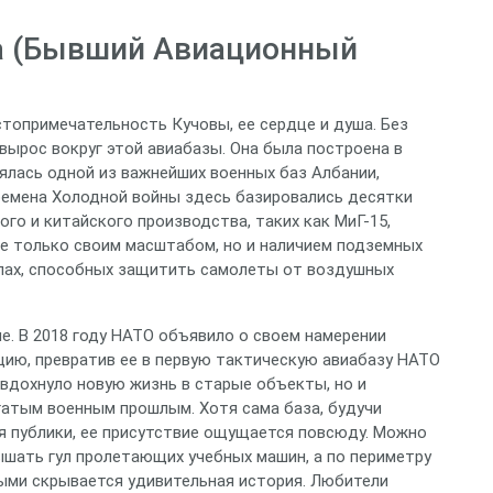
ва (Бывший Авиационный
стопримечательность Кучовы, ее сердце и душа. Без
 вырос вокруг этой авиабазы. Она была построена в
лялась одной из важнейших военных баз Албании,
ремена Холодной войны здесь базировались десятки
го и китайского производства, таких как МиГ-15,
 не только своим масштабом, но и наличием подземных
калах, способных защитить самолеты от воздушных
е. В 2018 году НАТО объявило о своем намерении
цию, превратив ее в первую тактическую авиабазу НАТО
 вдохнуло новую жизнь в старые объекты, но и
огатым военным прошлым. Хотя сама база, будучи
 публики, ее присутствие ощущается повсюду. Можно
ышать гул пролетающих учебных машин, а по периметру
ыми скрывается удивительная история. Любители