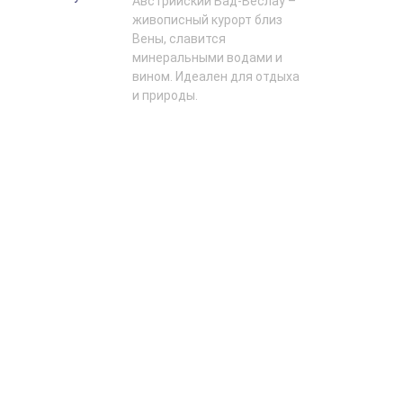
Австрийский Бад-Вёслау –
живописный курорт близ
Вены, славится
минеральными водами и
вином. Идеален для отдыха
и природы.