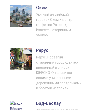
Окем
Уютный английский
городок Окем – центр
графства Ратленд.
Известен старинным
замком.
Рёрус
Рёрус, Норвегия –
старинный город-шахтер,
внесенный в список
ЮНЕСКО. Он славится
своими уникальными
деревянными постройками
и богатой историей.
Бад-Вёслау