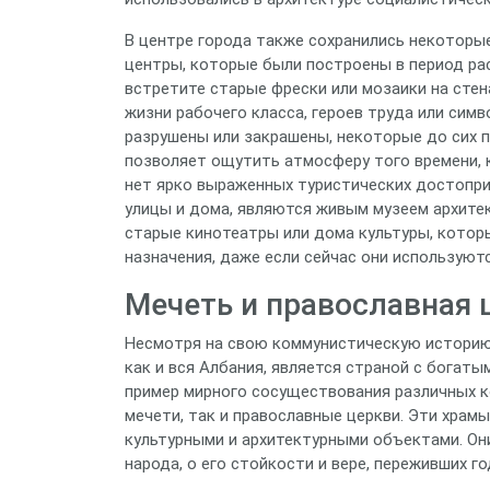
В центре города также сохранились некоторы
центры, которые были построены в период ра
встретите старые фрески или мозаики на сте
жизни рабочего класса, героев труда или симв
разрушены или закрашены, некоторые до сих 
позволяет ощутить атмосферу того времени, 
нет ярко выраженных туристических достоприм
улицы и дома, являются живым музеем архите
старые кинотеатры или дома культуры, котор
назначения, даже если сейчас они используютс
Мечеть и православная 
Несмотря на свою коммунистическую историю 
как и вся Албания, является страной с богат
пример мирного сосуществования различных к
мечети, так и православные церкви. Эти храм
культурными и архитектурными объектами. Он
народа, о его стойкости и вере, переживших г