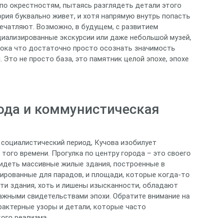
 по окрестностям, пытаясь разглядеть детали этого
ория буквально живет, и хотя напрямую внутрь попасть
ечатляют. Возможно, в будущем, с развитием
циализированные экскурсии или даже небольшой музей,
пока что достаточно просто осознать значимость
. Это не просто база, это памятник целой эпохе, эпохе
ода и коммунистическая
в социалистический период, Кучова изобилует
того времени. Прогулка по центру города – это своего
видеть массивные жилые здания, построенные в
тированные для парадов, и площади, которые когда-то
Эти здания, хоть и лишены изысканности, обладают
ажными свидетельствами эпохи. Обратите внимание на
арактерные узоры и детали, которые часто
ого реализма.